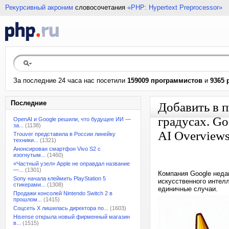
Рекурсивный акроним
словосочетания
«PHP: Hypertext Preprocessor»
За последние 24 часа нас посетили
159009 программистов
и
9365 
Последние
Добавить в п
градусах. Go
OpenAI и Google решили, что будущее ИИ —
за...
(1138)
AI Overview
Trouver представила в России линейку
техники...
(1321)
Анонсирован смартфон Vivo S2 с
изогнутым...
(1460)
«Частный узел» Apple не оправдал название
—...
(1301)
Компания Google неда
Sony начала клеймить PlayStation 5
искусственного интелл
стикерами...
(1308)
единичные случаи.
Продажи консолей Nintendo Switch 2 в
прошлом...
(1415)
Соцсеть X лишилась директора по...
(1603)
Hisense открыла новый фирменный магазин
в...
(1515)