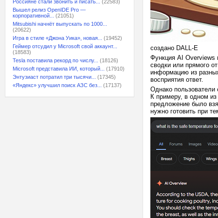
Россияне стали звонить и писать...
(22583)
Вышел релиз OpenIDE Pro —
корпоративной...
(21051)
Mitsubishi начнёт выпускать по 1000...
(20622)
Игра в стиле «Джона Уика», новая...
(19452)
Геймер отсудил у Microsoft свой аккаунт...
создано DALL-E
(18583)
Функция AI Overviews 
Tesla поставила рекорд по числу...
(18126)
сводки или прямого от
Microsoft представила ИИ, который...
(17910)
информацию из разных
Энтузиаст потратил три тысячи...
(17345)
восприятия ответ.
«Яндекс» улучшил поиск АЗС без...
(17137)
Однако пользователи с
К примеру, в одном из
предложение было взят
нужно готовить при те