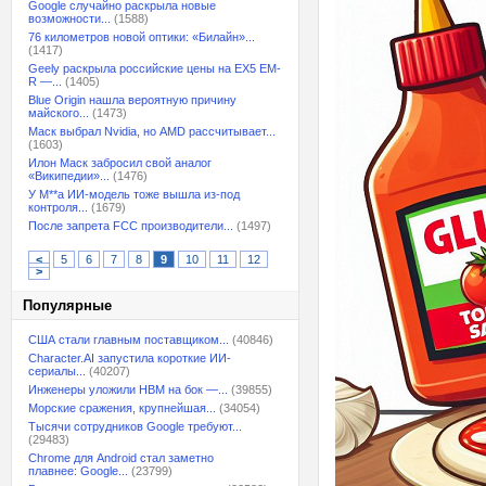
Google случайно раскрыла новые
возможности...
(1588)
76 километров новой оптики: «Билайн»...
(1417)
Geely раскрыла российские цены на EX5 EM-
R —...
(1405)
Blue Origin нашла вероятную причину
майского...
(1473)
Маск выбрал Nvidia, но AMD рассчитывает...
(1603)
Илон Маск забросил свой аналог
«Википедии»...
(1476)
У M**a ИИ-модель тоже вышла из-под
контроля...
(1679)
После запрета FCC производители...
(1497)
<
5
6
7
8
9
10
11
12
>
Популярные
США стали главным поставщиком...
(40846)
Character.AI запустила короткие ИИ-
сериалы...
(40207)
Инженеры уложили HBM на бок —...
(39855)
Морские сражения, крупнейшая...
(34054)
Тысячи сотрудников Google требуют...
(29483)
Chrome для Android стал заметно
плавнее: Google...
(23799)