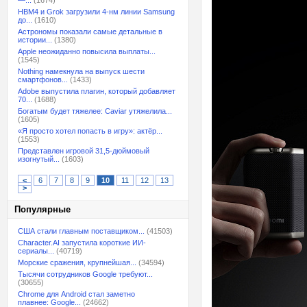
—...
(1674)
HBM4 и Grok загрузили 4-нм линии Samsung
до...
(1610)
Астрономы показали самые детальные в
истории...
(1380)
Apple неожиданно повысила выплаты...
(1545)
Nothing намекнула на выпуск шести
смартфонов...
(1433)
Adobe выпустила плагин, который добавляет
70...
(1688)
Богатым будет тяжелее: Caviar утяжелила...
(1605)
«Я просто хотел попасть в игру»: актёр...
(1553)
Представлен игровой 31,5-дюймовый
изогнутый...
(1603)
<
6
7
8
9
10
11
12
13
>
Популярные
США стали главным поставщиком...
(41503)
Character.AI запустила короткие ИИ-
сериалы...
(40719)
Морские сражения, крупнейшая...
(34594)
Тысячи сотрудников Google требуют...
(30655)
Chrome для Android стал заметно
плавнее: Google...
(24662)