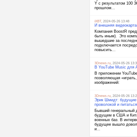
Y с результатом 100 
прошлом...
iXBT
, 2024-05-26 13:48
И внешняя видеокарта
Компания BoostR пре
быть иным). Это компа
вышедшие за последне
подключается посредс
повысить...
3Dnews.ru
, 2024-05-26 13:
В YouTube Music для A
В приложении YouTube
позволяющая «играть,
изображений:
3Dnews.ru
, 2024-05-26 13:
Эрик Шмидт: будущие
проволокой и питатьс
Бывший генеральный ди
будущем в США и Кит
военных баз. В интерв
будущее вышло доволь
и...