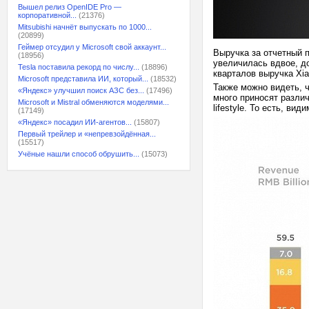
Вышел релиз OpenIDE Pro —
корпоративной...
(21376)
Mitsubishi начнёт выпускать по 1000...
(20899)
Геймер отсудил у Microsoft свой аккаунт...
Выручка за отчетный 
(18956)
увеличилась вдвое, д
Tesla поставила рекорд по числу...
(18896)
кварталов выручка Xi
Microsoft представила ИИ, который...
(18532)
Также можно видеть, 
«Яндекс» улучшил поиск АЗС без...
(17496)
много приносят различ
Microsoft и Mistral обменяются моделями...
lifestyle. То есть, в
(17149)
«Яндекс» посадил ИИ-агентов...
(15807)
Первый трейлер и «непревзойдённая...
(15517)
Учёные нашли способ обрушить...
(15073)