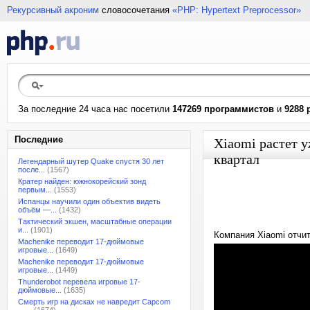
Рекурсивный акроним
словосочетания
«PHP: Hypertext Preprocessor»
За последние 24 часа нас посетили
147269 программистов
и
9288 
Последние
Xiaomi растет 
квартал
Легендарный шутер Quake спустя 30 лет
после...
(1567)
Кратер найден: южнокорейский зонд
первым...
(1553)
Испанцы научили один объектив видеть
объём —...
(1432)
Тактический экшен, масштабные операции
и...
(1901)
Компания Xiaomi отчи
Machenike переводит 17-дюймовые
игровые...
(1649)
Machenike переводит 17-дюймовые
игровые...
(1449)
Thunderobot перевела игровые 17-
дюймовые...
(1635)
Смерть игр на дисках не навредит Capcom