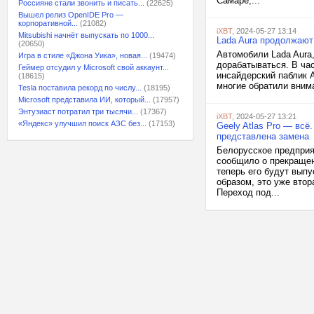
Самаре,...
Россияне стали звонить и писать...
(22625)
Вышел релиз OpenIDE Pro —
корпоративной...
(21082)
iXBT
, 2024-05-27 13:14
Mitsubishi начнёт выпускать по 1000...
Lada Aura продолжают
(20650)
Автомобили Lada Aura
Игра в стиле «Джона Уика», новая...
(19474)
дорабатываться. В ча
Геймер отсудил у Microsoft свой аккаунт...
инсайдерский паблик A
(18615)
многие обратили внима
Tesla поставила рекорд по числу...
(18195)
Microsoft представила ИИ, который...
(17957)
Энтузиаст потратил три тысячи...
(17367)
iXBT
, 2024-05-27 13:21
«Яндекс» улучшил поиск АЗС без...
(17153)
Geely Atlas Pro — всё
представлена замена
Белорусское предприя
сообщило о прекращен
теперь его будут выпу
образом, это уже втор
Переход под...