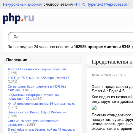
Рекурсивный акроним
словосочетания
«PHP: Hypertext Preprocessor»
За последние 24 часа нас посетили
162525 программистов
и
9348 
Последние
Представлены н
Android 17 станет последним большим...
(1466)
Дата: 2024-05-27 13:52
120 Гц и 7500 мАч за 220 евро. Redmi 17...
(1041)
Xiaomi представила дв
Смартфоны будут снимать в HDR без
склейки...
(1073)
Smart Air Fryer 4.5L.
Бюджетный смартфон Realme 16x
Как видно из названий
представят 12...
(1489)
регулируется в диапаз
Китай подвесил над морем 16-мегаваттную...
(1501)
Новая статья: Kusan: City of Wolves —...
Помимо стандартного 
(1088)
продуктов, сушка фрук
Сито 21-го века: ученые впервые
использовать для выпе
разделили...
(1892)
окошка, как в старшей
Breathedge стала бесплатной на 48 часов, а...