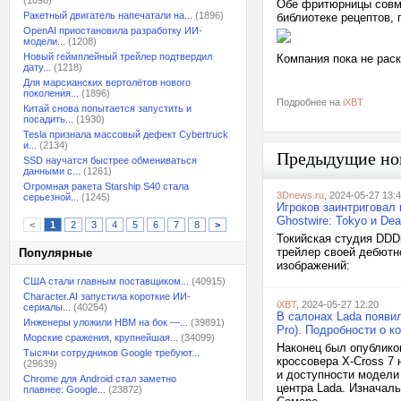
(1098)
Обе фритюрницы совме
Ракетный двигатель напечатали на...
(1896)
библиотеке рецептов, 
OpenAI приостановила разработку ИИ-
модели...
(1208)
Новый геймплейный трейлер подтвердил
Компания пока не рас
дату...
(1218)
Для марсианских вертолётов нового
поколения...
(1896)
Подробнее на
iXBT
Китай снова попытается запустить и
посадить...
(1930)
Tesla признала массовый дефект Cybertruck
и...
(2134)
Предыдущие но
SSD научатся быстрее обмениваться
данными с...
(1261)
Огромная ракета Starship S40 стала
3Dnews.ru
, 2024-05-27 13:
серьезной...
(1245)
Игроков заинтриговал
Ghostwire: Tokyo и De
<
1
2
3
4
5
6
7
8
>
Токийская студия DDDi
трейлер своей дебютно
Популярные
изображений:
США стали главным поставщиком...
(40915)
Character.AI запустила короткие ИИ-
iXBT
, 2024-05-27 12:20
сериалы...
(40254)
В салонах Lada появил
Инженеры уложили HBM на бок —...
(39891)
Pro). Подробности о к
Морские сражения, крупнейшая...
(34099)
Наконец был опублико
Тысячи сотрудников Google требуют...
кроссовера X-Cross 7
(29639)
и доступности модели 
Chrome для Android стал заметно
центра Lada. Изначаль
плавнее: Google...
(23872)