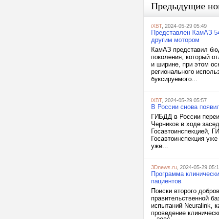
Предыдущие но
iXBT
, 2024-05-29 05:49
Представлен КамАЗ-54
другим мотором
КамАЗ представил бюд
поколения, который о
и ширине, при этом о
регионального исполь
буксируемого...
iXBT
, 2024-05-29 05:57
В России снова появи
ГИБДД в России переи
Черников в ходе засе
Госавтоинспекцией, ГИ
Госавтоинспекция уже 
уже...
3Dnews.ru
, 2024-05-29 05:
Программа клинически
пациентов
Поиски второго добров
правительственной ба
испытаний Neuralink, 
проведение клиническ