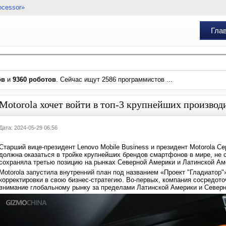
ocessor»
Гла
ов
и
9360 роботов
. Сейчас ищут 2586 программистов ...
Motorola хочет войти в топ-3 крупнейших производ
Дата: 2024-05-29 06:56
Старший вице-президент Lenovo Mobile Business и президент Motorola Се
должна оказаться в тройке крупнейших брендов смартфонов в мире, не с
сохраняла третью позицию на рынках Северной Америки и Латинской Ам
Motorola запустила внутренний план под названием «Проект "Гладиатор"
корректировки в свою бизнес-стратегию. Во-первых, компания сосредото
внимание глобальному рынку за пределами Латинской Америки и Северн