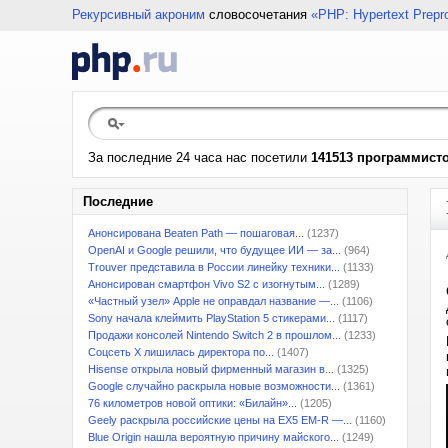
Рекурсивный акроним
словосочетания
«PHP: Hypertext Prepr
За последние 24 часа нас посетили
141513 программист
Последние
Анонсирована Beaten Path — пошаговая...
(1237)
OpenAI и Google решили, что будущее ИИ — за...
(964)
Trouver представила в России линейку техники...
(1133)
Анонсирован смартфон Vivo S2 с изогнутым...
(1289)
«Частный узел» Apple не оправдал название —...
(1106)
Sony начала клеймить PlayStation 5 стикерами...
(1117)
Продажи консолей Nintendo Switch 2 в прошлом...
(1233)
Соцсеть X лишилась директора по...
(1407)
Hisense открыла новый фирменный магазин в...
(1325)
Google случайно раскрыла новые возможности...
(1361)
76 километров новой оптики: «Билайн»...
(1205)
Geely раскрыла российские цены на EX5 EM-R —...
(1160)
Blue Origin нашла вероятную причину майского...
(1249)