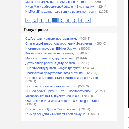
Маск выбрал Nvidia, но AMD рассчитывает...
(1335)
Илон Маск забросил свой аналог «Википедии»...
(1244)
У M**a ИИ-модель тоже вышла из-под контроля...
(1396)
<
1
2
3
4
5
6
7
8
>
Популярные
США стали главным поставщиком...
(40046)
Character.AI запустила короткие ИИ-сериалы...
(39540)
Инженеры уложили HBM на бок —...
(39300)
Китайские специалисты заявили,...
(34089)
Морские сражения, крупнейшая...
(33444)
Датамайнер раскрыл дату релиза...
(32286)
Тысячи сотрудников Google требуют...
(28414)
Thermaltake представила блок питания,...
(26611)
Chrome для Android стал заметно плавнее: Google...
(22881)
Россияне стали звонить и писать...
(22163)
Вышел релиз OpenIDE Pro — корпоративной...
(20750)
Mitsubishi начнёт выпускать по 1000...
(20254)
Owlcat починила Warhammer 40,000: Rogue Trader...
(19561)
Игра в стиле «Джона Уика», новая...
(19106)
Геймер отсудил у Microsoft свой аккаунт...
(18181)