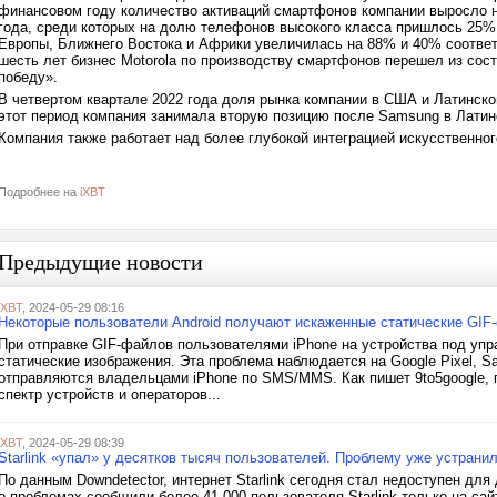
финансовом году количество активаций смартфонов компании выросло 
года, среди которых на долю телефонов высокого класса пришлось 25%.
Европы, Ближнего Востока и Африки увеличилась на 88% и 40% соответс
шесть лет бизнес Motorola по производству смартфонов перешел из сос
победу».
В четвертом квартале 2022 года доля рынка компании в США и Латинск
этот период компания занимала вторую позицию после Samsung в Латин
Компания также работает над более глубокой интеграцией искусственно
Подробнее на
iXBT
Предыдущие новости
iXBT
, 2024-05-29 08:16
Некоторые пользователи Android получают искаженные статические GIF
При отправке GIF-файлов пользователями iPhone на устройства под уп
статические изображения. Эта проблема наблюдается на Google Pixel, 
отправляются владельцами iPhone по SMS/MMS. Как пишет 9to5google, 
спектр устройств и операторов...
iXBT
, 2024-05-29 08:39
Starlink «упал» у десятков тысяч пользователей. Проблему уже устрани
По данным Downdetector, интернет Starlink сегодня стал недоступен для
о проблемах сообщили более 41 000 пользователя Starlink только на сайт