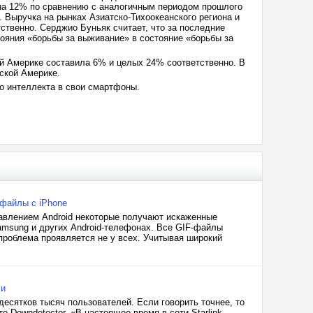
на 12% по сравнению с аналогичным периодом прошлого
 Выручка на рынках Азиатско-Тихоокеанского региона и
твенно. Серджио Буньяк считает, что за последние
тояния «борьбы за выживание» в состояние «борьбы за
ой Америке составила 6% и целых 24% соответственно. В
ской Америке.
го интеллекта в свои смартфоны.
-файлы с iPhone
равлением Android некоторые получают искаженные
Samsung и других Android-телефонах. Все GIF-файлы
проблема проявляется не у всех. Учитывая широкий
ли
 десятков тысяч пользователей. Если говорить точнее, то
е Downdetector. «В настоящее время в сети Starlink