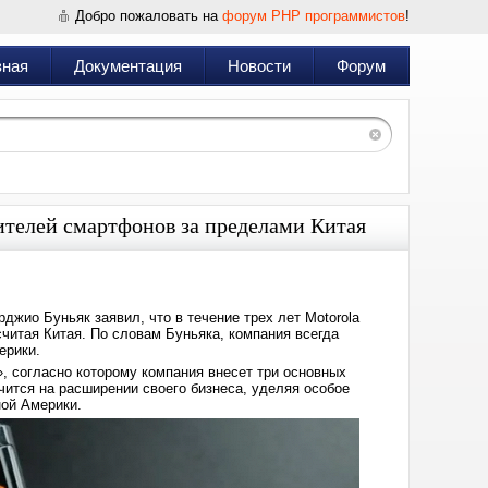
Добро пожаловать на
форум PHP программистов
!
вная
Документация
Новости
Форум
ителей смартфонов за пределами Китая
рджио Буньяк заявил, что в течение трех лет Motorola
читая Китая. По словам Буньяка, компания всегда
ерики.
», согласно которому компания внесет три основных
чится на расширении своего бизнеса, уделяя особое
ой Америки.