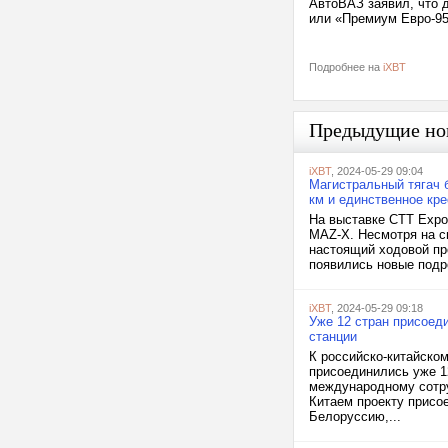
АвтоВАЗ заявил, что 
или «Премиум Евро-95
Подробнее на
iXBT
Предыдущие но
iXBT
, 2024-05-29 09:04
Магистральный тягач б
км и единственное кр
На выставке CTT Expo
MAZ-X. Несмотря на св
настоящий ходовой пр
появились новые подро
iXBT
, 2024-05-29 09:18
Уже 12 стран присоед
станции
К российско-китайско
присоединились уже 1
международному сотру
Китаем проекту присо
Белоруссию,...