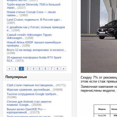
мощностью 80...
(2207)
Турбо-версия Dimensity 7500 и большой
экран...
(2117)
Новая статья: Corsair Cove — лихая
гавань....
(1965)
Land Cruiser, подвинься. В Россию едет...
(1597)
С дизайном как у Ferrari, полным приводом
и...
(1334)
Самый «злой» Volkswagen Tiguan:
Volkswagen...
(1258)
Новый Airbus A350F прошел важнейшую
проверку...
(1186)
Всего 12 км между аппаратами: в космосе...
(1268)
20-ядерная платформа Nvidia RTX Spark
N1X...
(1873)
<
1
2
3
4
5
6
7
8
>
Популярные
Скидку 7% от рекомен
этом если стаж превы
США стали главным поставщиком...
(41771)
Заявочная кампания на
Морские сражения, крупнейшая...
(34908)
перечислены модели, 
Тысячи сотрудников Google требуют...
(31286)
Chrome для Android стал заметно
плавнее: Google...
(25008)
Вышел релиз OpenIDE Pro —
корпоративной...
(21573)
Tesla поставила рекорд по числу...
(19198)