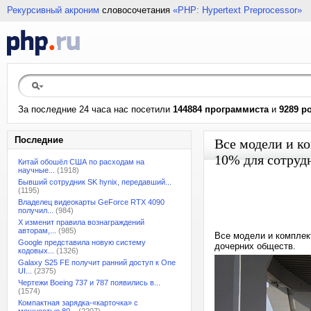
Рекурсивный акроним
словосочетания
«PHP: Hypertext Preprocessor»
За последние 24 часа нас посетили
144884 программиста
и
9289 р
Последние
Все модели и к
10% для сотруд
Китай обошёл США по расходам на
научные...
(1918)
Бывший сотрудник SK hynix, передавший...
(1195)
Владелец видеокарты GeForce RTX 4090
получил...
(984)
X изменит правила вознаграждений
авторам,...
(985)
Все модели и комплек
Google представила новую систему
дочерних обществ.
кодовых...
(1326)
Galaxy S25 FE получит ранний доступ к One
UI...
(2375)
Чертежи Boeing 737 и 787 появились в...
(1574)
Компактная зарядка-«карточка» с