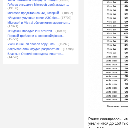
Геймер отсудил у Microsoft свой аккаунт...
(19150)
Microsoft представила ИИ, который...
(18802)
«Яндекс» улучшил поиск АЗС без...
(17702)
Microsoft и Mistral обменяются моделями...
(17371)
«Яндекс» посадил ИИ-агентов...
(15996)
Первый трейлер и «непревзойдённая...
(15722)
Учёные нашли способ обрушить...
(15245)
Закрытая Xbox студия-разработчик...
(14798)
Власть в OpenAI сосредотачивается...
(14770)
Ранее сообщалось, чт
увеличится до 150 тыс