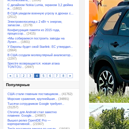
использовать,...
(1856)
С дизайном Nokia Lumia, экраном 3,2 дюйма
и...
(1802)
В США увидели военную угрозу в дронах с...
(2512)
Электровелосипед с 2 кВт·ч энергии,
запасом...
(2179)
Конфигурация памяти из 2015 года,
процессор...
(2415)
«Мы собираемся построить заводы на
Луне»....
(1801)
У Европы будет свой Starlink: ЕС утвердил...
(2664)
В США создали молекулярный анализатор...
(2297)
Spectre возвращается: новая атака
TONTOU...
(2697)
<
1
2
3
4
5
6
7
8
>
Популярные
США стали главным поставщиком...
(41762)
Морские сражения, крупнейшая...
(34891)
Тысячи сотрудников Google требуют...
(31257)
Chrome для Android стал заметно
плавнее: Google...
(24987)
Вышел релиз OpenIDE Pro —
корпоративной...
(21567)
Tesla поставила рекорд по числу...
(19181)