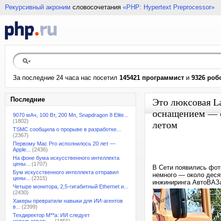
Рекурсивный акроним
словосочетания
«PHP: Hypertext Preprocessor»
За последние 24 часа нас посетил
145421 программист
и
9326 роб
Последние
Это люксовая L
оснащением — с
9070 мАч, 100 Вт, 200 Мп, Snapdragon 8 Elite...
(1802)
летом
TSMC сообщила о прорыве в разработке...
(2367)
Первому Mac Pro исполнилось 20 лет —
Apple...
(2436)
На фоне бума искусственного интеллекта
цены...
(1707)
В Сети появились фот
Бум искусственного интеллекта отправил
немного — около деся
цены...
(2315)
инжиниринга АвтоВАЗа
Четыре монитора, 2,5-гигабитный Ethernet и...
(2430)
Хакеры превратили навыки для ИИ-агентов
в...
(2399)
Техдиректор M**a: ИИ следует