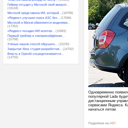
Геймер отсудил у Microsoft свой аккаунт...
(19144)
Microsoft представила ИИ, который...
(18789)
«Яндекс» улучшил поиск АЗС без...
(17696)
Microsoft и Mistral обменяются моделями...
(17352)
«Яндекс» посадил ИИ-агентов...
(15983)
Первый трейлер и «непревзойдённая...
(15708)
Учёные нашли способ обрушить...
(15230)
Закрытая Xbox студия-разработчик...
(14792)
Власть в OpenAI сосредотачивается...
(14755)
Одновременно появило
популярной Lada буде
дистанционным управл
сервисами Яндекса. К
начаться летом.
Подробнее на
iXBT