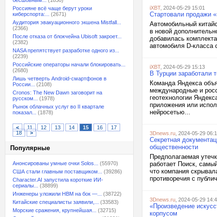
бесшовным...
(1830)
iXBT
, 2024-05-29 15:01
Россияне всё чаще берут уроки
Стартовали продажи «н
киберспорта:...
(2671)
Аудитория эвакуационного экшена Mistfall...
Автомобильный китайск
(2366)
в новой дополнительно
После отказа от блокчейна Ubisoft закроет...
добавилась комплекта
(2382)
автомобиля D-класса 
NASA препятствует разработке одного из...
(2239)
Российские операторы начали блокировать...
iXBT
, 2024-05-29 15:13
(2680)
В Турции заработали 
Лишь четверть Android-смартфонов в
Команда Яндекса объя
России...
(2108)
международные и росс
Cronos: The New Dawn заговорит на
геотехнологии Яндекса
русском...
(1978)
приложения или испол
Рынок облачных услуг во II квартале
нейросетью...
показал...
(1878)
<
11
12
13
14
15
16
17
18
>
3Dnews.ru
, 2024-05-29 06:
Секретная документац
общественности
Популярные
Предполагаемая утечка
Анонсированы умные очки Solos...
(55970)
работает Поиск, самы
что компания скрывал
США стали главным поставщиком...
(39286)
противоречия с публич
Character.AI запустила короткие ИИ-
сериалы...
(38899)
Инженеры уложили HBM на бок —...
(38722)
3Dnews.ru
, 2024-05-29 14:
Китайские специалисты заявили,...
(33583)
«Произведение искусст
Морские сражения, крупнейшая...
(32715)
корпусом