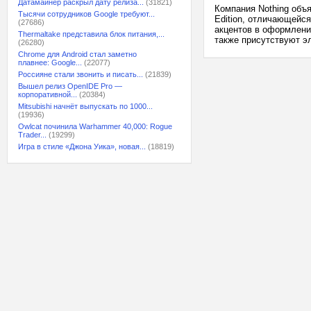
Датамайнер раскрыл дату релиза...
(31821)
Компания Nothing объя
Тысячи сотрудников Google требуют...
Edition, отличающейся
(27686)
акцентов в оформлени
Thermaltake представила блок питания,...
также присутствуют эл
(26280)
Chrome для Android стал заметно
плавнее: Google...
(22077)
Россияне стали звонить и писать...
(21839)
Вышел релиз OpenIDE Pro —
корпоративной...
(20384)
Mitsubishi начнёт выпускать по 1000...
(19936)
Owlcat починила Warhammer 40,000: Rogue
Trader...
(19299)
Игра в стиле «Джона Уика», новая...
(18819)