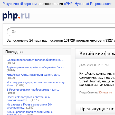
Рекурсивный акроним
словосочетания
«PHP: Hypertext Preprocessor»
За последние 24 часа нас посетили
131728 программистов
и
9327 
Последние
Китайские фирм
Google переработает голосовой поиск на...
(1956)
Дата: 2024-05-29 15:48
Apple ограничила приём сообщений о багах...
(2096)
Китайские компании, 
Китайская AMEC планирует за пять лет...
санкциями, идут на ра
(1802)
Street Journal, чаще
Инсайдер предупредил о возможном исходе
названиями. Источник 
Xbox...
(1787)
В России создали «нейропамять» для...
Подробнее на
3Dnews.ru
(1988)
DeepSeek построит собственный
гигаваттный ИИ...
(1761)
На заводе в Гусеве выпустили 30-
Предыдущие но
миллионную...
(1882)
Анонсирована масштабная MMO с