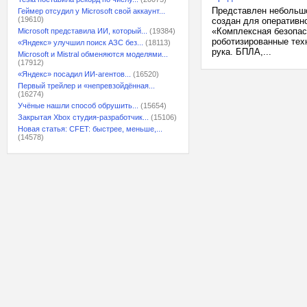
Представлен небольшо
Геймер отсудил у Microsoft свой аккаунт...
(19610)
создан для оперативн
«Комплексная безопас
Microsoft представила ИИ, который...
(19384)
роботизированные тех
«Яндекс» улучшил поиск АЗС без...
(18113)
рука. БПЛА,...
Microsoft и Mistral обменяются моделями...
(17912)
«Яндекс» посадил ИИ-агентов...
(16520)
Первый трейлер и «непревзойдённая...
(16274)
Учёные нашли способ обрушить...
(15654)
Закрытая Xbox студия-разработчик...
(15106)
Новая статья: CFET: быстрее, меньше,...
(14578)