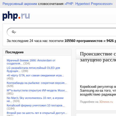
Рекурсивный акроним
словосочетания
«PHP: Hypertext Preprocessor»
За последние 24 часа нас посетили
105560 программистов
и
9426 
Последние
Происшествие с
запущено рассл
Мрачный боевик 1666: Amsterdam от
создателя...
(334)
LG разработала пятислойный OLED для
будущих...
(299)
«К чёрту GTA, вот самая ожидаемая игра...
(450)
Контрабанда на рыбалке: секретная версия...
(629)
Корейский регулятор 
Samsung из-за того, ч
M**a выпустила открытую ИИ-модель Muse...
(981)
воздействию радиации.
No Man’s Sky исполнилось 10 лет, а игроки
не...
(924)
Подробнее на
3Dnews.ru
Китайский фермер уничтожил 10 гектаров...
(1184)
Второй раз за шесть лет в открытый доступ...