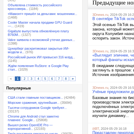
(951)
Предыдущие но
Объявлена стоимость российского
кроссовера...
(1184)
«Мамонт» пришёл за деньгами: мошенники...
3Dnews.ru
, 2024-05-29 16:
(1468)
В сентябре TikTok ос
Cooler Master начала продажи GPU Guard
Этой осенью TikTok в
—...
(1419)
закона, который может
Gigabyte выпустила обновлённую плату
округа Колумбия назн
B760M...
(1327)
оспорить закон. Источн
Valve заявила о возможной утечке данных...
(1398)
Цукерберг раскритиковал закрытые ИИ-
3Dnews.ru
, 2024-05-29 16:
модели и...
(976)
«Выглядит эпичнее, ч
Российский рынок ИИ превысил 316 млрд...
который фанаты искал
(1145)
В ожидании следующег
Ждём появления RuStore: в Google Play
стал...
(1029)
заглянуть в прошлое:
Источник изображения: 
<
1
2
3
4
5
6
7
8
>
Популярные
3Dnews.ru
, 2024-05-29 16:
Учёные предложили до
Базовые знания по би
США стали главным поставщиком...
(42484)
производством электр
Морские сражения, крупнейшая...
(35694)
подключённых электро
Тысячи сотрудников Google требуют...
электрической энергии
(33137)
изучили динамику...
Chrome для Android стал заметно
плавнее: Google...
(25808)
Вышел релиз OpenIDE Pro —
корпоративной...
(22193)
iXBT
, 2024-05-29 16:18
Представлен пеноплас
Tesla поставила рекорд по числу...
(20075)