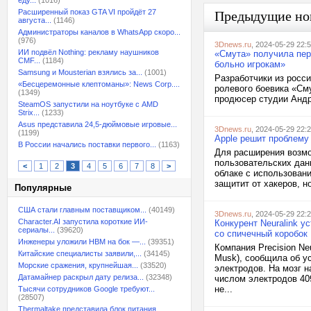
еду...
(1016)
Расширенный показ GTA VI пройдёт 27
Предыдущие но
августа...
(1146)
Администраторы каналов в WhatsApp скоро...
(976)
3Dnews.ru
, 2024-05-29 22:
ИИ подвёл Nothing: рекламу наушников
«Смута» получила пер
CMF...
(1184)
больно игрокам»
Samsung и Mousterian взялись за...
(1001)
Разработчики из росси
«Бесцеремонные клептоманы»: News Corp....
ролевого боевика «См
(1349)
продюсер студии Андре
SteamOS запустили на ноутбуке с AMD
Strix...
(1233)
Asus представила 24,5-дюймовые игровые...
3Dnews.ru
, 2024-05-29 22:
(1199)
Apple решит проблему
В России начались поставки первого...
(1163)
Для расширения возмо
пользовательских дан
<
1
2
3
4
5
6
7
8
>
облаке с использовани
защитит от хакеров, н
Популярные
США стали главным поставщиком...
(40149)
3Dnews.ru
, 2024-05-29 22:
Character.AI запустила короткие ИИ-
Конкурент Neuralink у
сериалы...
(39620)
со спичечный коробок
Инженеры уложили HBM на бок —...
(39351)
Компания Precision Ne
Китайские специалисты заявили,...
(34145)
Musk), сообщила об у
Морские сражения, крупнейшая...
(33520)
электродов. На мозг 
Датамайнер раскрыл дату релиза...
(32348)
числом электродов 40
не...
Тысячи сотрудников Google требуют...
(28507)
Thermaltake представила блок питания,...