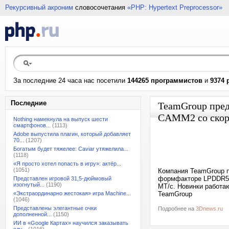
Рекурсивный акроним
словосочетания
«PHP: Hypertext Preprocessor»
За последние 24 часа нас посетили
144265 программистов
и
9374 
Последние
TeamGroup пред
CAMM2 со скор
Nothing намекнула на выпуск шести
смартфонов...
(1113)
Adobe выпустила плагин, который добавляет
70...
(1207)
Богатым будет тяжелее: Caviar утяжелила...
(1118)
«Я просто хотел попасть в игру»: актёр...
(1051)
Компания TeamGroup п
формфакторе LPDDR5X
Представлен игровой 31,5-дюймовый
изогнутый...
(1190)
МТ/с. Новинки работа
«Экстраординарно жестокая» игра Machine...
TeamGroup
(1046)
Представлены элегантные очки
Подробнее на
3Dnews.ru
дополненной...
(1150)
ИИ в «Google Картах» научился заказывать