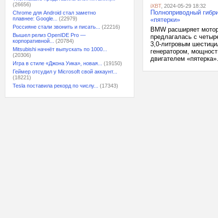
(26656)
iXBT
, 2024-05-29 18:32
Полноприводный гибри
Chrome для Android стал заметно
плавнее: Google...
(22979)
«пятерки»
Россияне стали звонить и писать...
(22216)
BMW расширяет моторн
Вышел релиз OpenIDE Pro —
предлагалась с четыр
корпоративной...
(20784)
3,0-литровым шестици
Mitsubishi начнёт выпускать по 1000...
генератором, мощност
(20306)
двигателем «пятерка».
Игра в стиле «Джона Уика», новая...
(19150)
Геймер отсудил у Microsoft свой аккаунт...
(18221)
Tesla поставила рекорд по числу...
(17343)