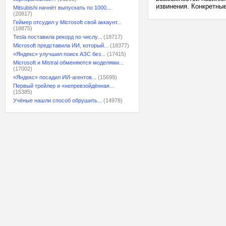
извинения. Конкретные
Mitsubishi начнёт выпускать по 1000...
(20817)
Геймер отсудил у Microsoft свой аккаунт...
(18875)
Tesla поставила рекорд по числу...
(18717)
Microsoft представила ИИ, который...
(18377)
«Яндекс» улучшил поиск АЗС без...
(17415)
Microsoft и Mistral обменяются моделями...
(17002)
«Яндекс» посадил ИИ-агентов...
(15699)
Первый трейлер и «непревзойдённая...
(15385)
Учёные нашли способ обрушить...
(14978)