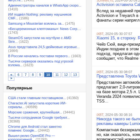
августа...
(1458)
3Dnews.ru
, 2024-05-30 09:
Activision оставила Ca
Администраторы каналов в WhatsApp скоро...
(1410)
Вслед за недавней пре
ИИ подвёл Nothing: рекламу наушников
Activision и Treyarch
CMF...
(1586)
фанаты серии напрягли
Samsung и Mousterian взялись за...
(1475)
«Бесцеремонные клептоманы»: News Corp....
(1743)
iXBT
, 2024-05-30 07:57
Xiaomi 15, в сторону.
SteamOS запустили на ноутбуке с AMD
Strix...
(1622)
Чейз Сюй, вице-презид
Asus представила 24,5-дюймовые игровые...
Индии позднее в этом
(1664)
подход, предлагая одн
В России начались поставки первого...
(1663)
сообщает, что Realme 
Тысячи серверов оказались под угрозой
взлома...
(1623)
iXBT
, 2024-05-30 08:07
<
6
7
8
9
10
11
12
13
Представлена Toyota W
>
Представлен автомобил
предлагает 2,0-литро
Популярные
на базе мотора 2,5 л.
Veranda 2024 появилис
США стали главным поставщиком...
(41360)
TSS...
Character.AI запустила короткие ИИ-
сериалы...
(40599)
Морские сражения, крупнейшая...
(34441)
iXBT
, 2024-05-30 08:16
Тысячи сотрудников Google требуют...
Никогда такого не был
(30368)
рекламы камеры Lumi
Chrome для Android стал заметно
Компактная беззеркал
плавнее: Google...
(24442)
но, как оказалось, ко
Вышел релиз OpenIDE Pro —
возможностей новинки
корпоративной...
(21293)