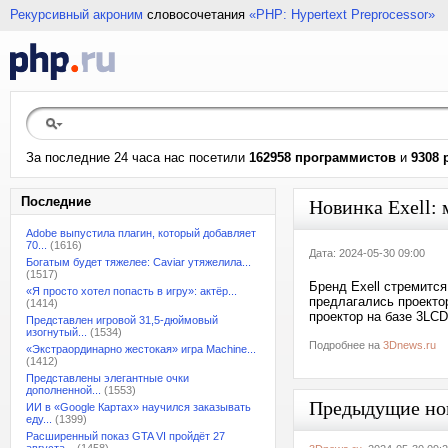
Рекурсивный акроним
словосочетания
«PHP: Hypertext Preprocessor»
За последние 24 часа нас посетили
162958 программистов
и
9308 
Последние
Новинка Exell
Adobe выпустила плагин, который добавляет
70...
(1616)
Дата: 2024-05-30 09:00
Богатым будет тяжелее: Caviar утяжелила...
(1517)
Бренд Exell стремится
«Я просто хотел попасть в игру»: актёр...
предлагались проекто
(1414)
проектор на базе 3LC
Представлен игровой 31,5-дюймовый
изогнутый...
(1534)
Подробнее на
3Dnews.ru
«Экстраординарно жестокая» игра Machine...
(1412)
Представлены элегантные очки
дополненной...
(1553)
Предыдущие но
ИИ в «Google Картах» научился заказывать
еду...
(1399)
Расширенный показ GTA VI пройдёт 27