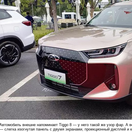
Автомобиль внешне напоминает Tiggo 8 — у него такой же узор фар. А во
— слегка изогнутая панель с двумя экранами, проекционный дисплей и 