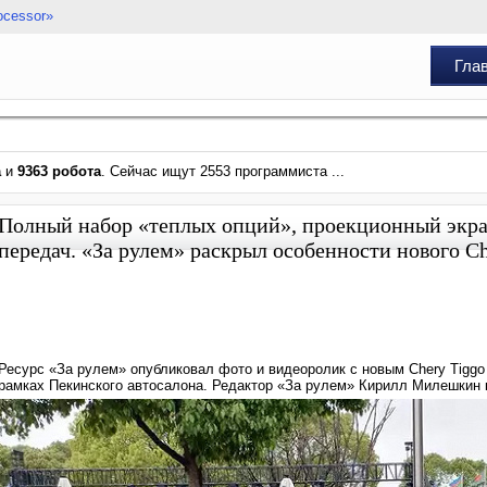
ocessor»
Гла
а
и
9363 робота
. Сейчас ищут 2553 программиста ...
Полный набор «теплых опций», проекционный экра
передач. «За рулем» раскрыл особенности нового Ch
Ресурс «За рулем» опубликовал фото и видеоролик с новым Chery Tiggo
рамках Пекинского автосалона. Редактор «За рулем» Кирилл Милешкин 