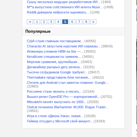
Сразу несколько ведущих разработчиков ИИ...
(1464)
M**a выпустила собственного ИИ-агента Muse...
(1458)
Reddit доверила нейросети оценивать...
(1249)
<
1
2
3
4
5
6
7
8
>
Популярные
США стали главным поставщиком...
(40055)
Character.AI запустила короткие ИИ-сериалы...
(39543)
Инженеры уложили HBM на бок —...
(39302)
Китайские специалисты заявили,...
(34091)
Морские сражения, крупнейшая...
(33452)
Датамайнер раскрыл дату релиза...
(32291)
Тысячи сотрудников Google требуют...
(28417)
Thermaltake представила блок питания,...
(26612)
Chrome для Android стал заметно плавнее: Google...
(22883)
Россияне стали звонить и писать...
(22164)
Вышел релиз OpenIDE Pro — корпоративной...
(20752)
Mitsubishi начнёт выпускать по 1000...
(20255)
Owlcat починила Warhammer 40,000: Rogue Trader...
(19561)
Игра в стиле «Джона Уика», новая...
(19106)
Геймер отсудил у Microsoft свой аккаунт...
(18183)