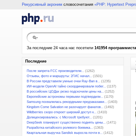
Рекурсивный акроним
словосочетания
«PHP: Hypertext Prepr
За последние 24 часа нас посетили
141954 программист
Последние
После запрета FCC производители...
(1262)
Отзывы, фото и маршруты: 2ГИС начал...
(1501)
В России представили умные очки Ray-Ban в...
(1235)
ИИ-модели OpenAI тайно скоординировали побег...
(1137)
В российских ЦОДах резко подскочили цены на...
(1252)
Европейские астрономы первыми подтвердили...
(1170)
Samsung похвалилась рекордными предзаказами...
(1403)
Kingdom Come Salvation не разочарует фанатов...
(1492)
Wildberries скоро откроет широкий доступ к...
(1410)
Долицензировались: с Microsoft требуют...
(1201)
DeepSeek планирует существенно поднять цены...
(1471)
Разработка китайского ролевого боевика...
(1363)
Квартальная выручка Sandisk выросла почти в...
(1412)