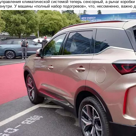
управления климатической системой теперь сенсорный, а рычаг коробки
внутри. У машины «полный набор подогревов», что, несомненно, важно д