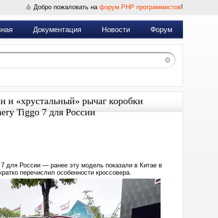
Добро пожаловать на
форум PHP программистов
!
вная
Документация
Новости
Форум
н и «хрустальный» рычаг коробки
ery Tiggo 7 для России
Дата:
2024-
05-
30
12:32
 7 для России — ранее эту модель показали в Китае в
кратко перечислил особенности кроссовера.