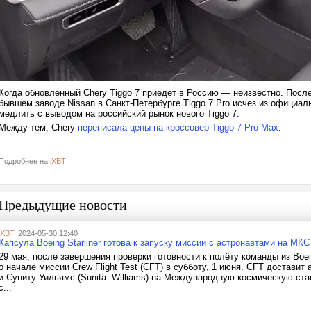
Когда обновленный Chery Tiggo 7 приедет в Россию — неизвестно. Посл
бывшем заводе Nissan в Санкт-Петербурге Tiggo 7 Pro исчез из официаль
медлить с выводом на российский рынок нового Tiggo 7.
Между тем, Chery
переписала цены на кроссовер Tiggo 7 Pro Max
.
Подробнее на
iXBT
Предыдущие новости
iXBT
, 2024-05-30 12:40
Капсула Boeing Starliner готова к запуску миссии с астронавтами на МКС
29 мая, после завершения проверки готовности к полёту команды из Boei
о начале миссии Crew Flight Test (CFT) в субботу, 1 июня. CFT доставит
и Суниту Уильямс (Sunita Williams) на Международную космическую ст
с...