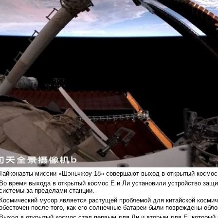
Тайконавты миссии «Шэньчжоу-18» совершают выход в открытый космос 
Во время выхода в открытый космос Е и Ли установили устройство защи
системы за пределами станции.
Космический мусор является растущей проблемой для китайской космич
обесточен после того, как его солнечные батареи были повреждены обл
Выход в открытый космос стал первым для Ли и вторым для Е, который