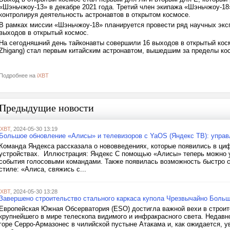
«Шэньчжоу-13» в декабре 2021 года. Третий член экипажа «Шэньчжоу-18»
контролируя деятельность астронавтов в открытом космосе.
В рамках миссии «Шэньчжоу-18» планируется провести ряд научных эксп
выходов в открытый космос.
На сегодняшний день тайконавты совершили 16 выходов в открытый космо
Zhigang) стал первым китайским астронавтом, вышедшим за пределы кос
Подробнее на
iXBT
Предыдущие новости
iXBT
, 2024-05-30 13:19
Большое обновление «Алисы» и телевизоров с YaOS (Яндекс ТВ): управл
Команда Яндекса рассказала о нововведениях, которые появились в ц
устройствах. Иллюстрация: Яндекс С помощью «Алисы» теперь можно у
события голосовыми командами. Также появилась возможность быстро с
стиле: «Алиса, свяжись с...
iXBT
, 2024-05-30 13:28
Завершено строительство стального каркаса купола Чрезвычайно Больш
Европейская Южная Обсерватория (ESO) достигла важной вехи в строи
крупнейшего в мире телескопа видимого и инфракрасного света. Недавн
горе Серро-Армазонес в чилийской пустыне Атакама и, как ожидается, у