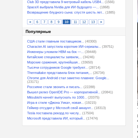
Club 3D представила 9-метровый кабель USB4...
(1566)
SpaceX выбрала Nvidia для ИИ будущего —...
(1868)
Возвращение блудного сына: спустя шесть лет...
(1885)
<
6
7
8
9
10
11
12
13
>
Популярные
США стали главным поставщиком...
(40300)
Character.AI запустила короткие ИИ-сериалы...
(39751)
Инженеры уложили HBM на бок —...
(39448)
Китайские специалисты заявили,...
(34246)
Морские сражения, крупнейшая...
(33650)
Тысячи сотрудников Google требуют...
(28714)
Thermaltake представила блок питания,...
(26734)
Chrome для Android стал заметно плавнее: Google...
(23171)
Россияне стали звонить и писать...
(22288)
Вышел релиз OpenIDE Pro — корпоративной...
(20841)
Mitsubishi начнёт выпускать по 1000...
(20375)
Игра в стиле «Джона Уика», новая...
(19215)
Геймер отсудил у Microsoft свой аккаунт...
(18313)
Tesla поставила рекорд по числу...
(17504)
Microsoft представила ИИ, который...
(17474)