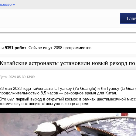
ocessor»
Гла
а
и
9391 робот
. Сейчас ищут 2098 программистов ...
Китайские астронавты установили новый рекорд по
Дата: 2024-05-30 13:09
28 мая 2023 года тайконавты Е Гуанфу (Ye Guangfu) и Ли Гуансу (Li Gu
продолжительностью 8,5 часов — рекордное время для Китая.
Это был первый выход в открытый космос в рамках шестимесячной мисс
космическую станцию «Тяньгун» в конце апреля.