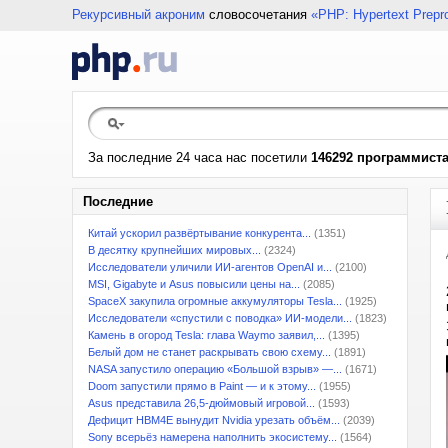
Рекурсивный акроним
словосочетания
«PHP: Hypertext Prepr
За последние 24 часа нас посетили
146292 программист
Последние
Китай ускорил развёртывание конкурента...
(1351)
В десятку крупнейших мировых...
(2324)
Исследователи уличили ИИ-агентов OpenAI и...
(2100)
MSI, Gigabyte и Asus повысили цены на...
(2085)
SpaceX закупила огромные аккумуляторы Tesla...
(1925)
Исследователи «спустили с поводка» ИИ-модели...
(1823)
Камень в огород Tesla: глава Waymo заявил,...
(1395)
Белый дом не станет раскрывать свою схему...
(1891)
NASA запустило операцию «Большой взрыв» —...
(1671)
Doom запустили прямо в Paint — и к этому...
(1955)
Asus представила 26,5-дюймовый игровой...
(1593)
Дефицит HBM4E вынудит Nvidia урезать объём...
(2039)
Sony всерьёз намерена наполнить экосистему...
(1564)