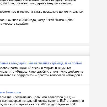
, Ли Конг, оказывал поддержку изнутри станции,
ериментов и тестов, а также несколько дополнительных
с, начиная с 2008 года, когда Чжай Чжиган (Zhai
мического корабля.
ение календарём, новая главная страница, и не только
ифровом помощнике «Алиса» и фирменных умных
правлять «Яндекс Календарём», в том числе добавлять
вязаться с поддержкой – простой голосовой командой в
ого Телескопа
тельстве Чрезвычайно Большого Телескопа (ELT) —
о был завершён стальной каркас купола. ELT строится на
видит свой «первый свет» к 2028 году. Недавно ESO