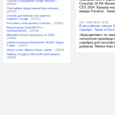
Тысячи сотрудников Google требуют...
Crosshair 16 HX Monst
(28026)
CES 2024. Крышка ноу
Thermaltake представила блок питания,...
виверн Раталос. Также
(26433)
Chrome для Android стал заметно
плавнее: Google...
(22471)
iXBT
, 2024-06-07 20:41
Россияне стали звонить и писать...
(22002)
В российских свечах M
Вышел релиз OpenIDE Pro —
серебро. Также в Рос
корпоративной...
(20539)
«Красцветмет» по зака
Mitsubishi начнёт выпускать по 1000...
(20096)
технологии производст
серебро) для изготовл
Owlcat починила Warhammer 40,000: Rogue
Trader...
(19431)
рубежом. Meteor Auto 
Игра в стиле «Джона Уика», новая...
(18968)
Геймер отсудил у Microsoft свой аккаунт...
(18008)