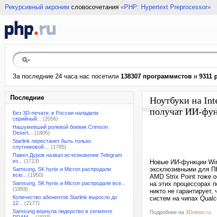
Рекурсивный акроним
словосочетания
«PHP: Hypertext Preprocessor»
За последние 24 часа нас посетили
138307 программистов
и
9311 
Последние
Ноутбуки на Int
получат ИИ-фун
Без 3D-печати: в России наладили
серийный...
(2056)
Нашумевший ролевой боевик Crimson
Desert...
(1805)
Starlink перестанет быть только
спутниковой:...
(1785)
Павел Дуров назвал исчезновение Telegram
из...
(1713)
Новые ИИ-функции Win
эксклюзивными для ПК 
Samsung, SK hynix и Micron распродали
всю...
(1950)
AMD Strix Point тоже
Samsung, SK hynix и Micron распродали все...
на этих процессорах п
(1959)
никто не гарантирует,
Количество абонентов Starlink выросло до
систем на чипах Qualc
12...
(2177)
Samsung вернула лидерство в сегменте
Подробнее на
3Dnews.ru