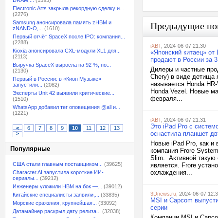
DRAM,...
(1593)
Electronic Arts закрыла рекордную сделку и...
(2276)
Samsung анонсировала память zHBM и
Предыдущие но
zNAND-O,...
(1610)
Первый отчёт SpaceX после IPO: компания...
(2288)
iXBT
, 2024-06-07 21:30
Kioxia анонсировала CXL-модули XL1 для...
«Японский китаец» от 
(2113)
продают в России за 
Выручка SpaceX выросла на 92 %, но...
Дилеры и частные про
(2130)
Chery) в виде детища 
Первый в России: в «Кион Музыке»
называется Honda HR-V
запустили...
(2082)
Honda Vezel. Новые м
Эксперты Unit 42 выявили критические...
февраля...
(1510)
WhatsApp добавил тег оповещения @all и...
(1221)
iXBT
, 2024-06-07 21:31
Это iPad Pro с систем
<
6
7
8
9
10
11
12
13
оснастила планшет дву
>
Новые iPad Pro, как и
Популярные
компания Frore System
Slim. Активной такую 
США стали главным поставщиком...
(39625)
является. Frore устан
охлаждения...
Character.AI запустила короткие ИИ-
сериалы...
(39212)
Инженеры уложили HBM на бок —...
(39012)
3Dnews.ru
, 2024-06-07 12:
Китайские специалисты заявили,...
(33835)
MSI и Capcom выпустил
Морские сражения, крупнейшая...
(33092)
серии
Датамайнер раскрыл дату релиза...
(32038)
Компании MSI и Capcom