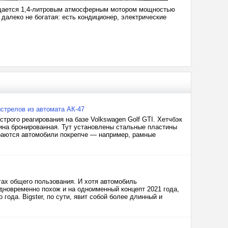
ащается 1,4-литровым атмосферным мотором мощностью
 далеко не богатая: есть кондиционер, электрические
стрелов из автомата АК-47
трого реагирования на базе Volkswagen Golf GTI. Хетчбэк
шина бронированная. Тут установлены стальные пластины
раются автомобили покрепче — например, рамные
гах общего пользования. И хотя автомобиль
дновременно похож и на одноименный концепт 2021 года,
 года. Bigster, по сути, явит собой более длинный и