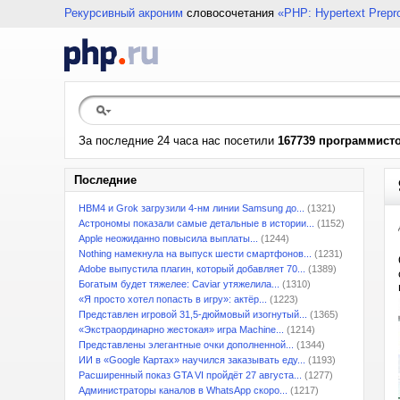
Рекурсивный акроним
словосочетания
«PHP: Hypertext Prepr
За последние 24 часа нас посетили
167739 программист
Последние
HBM4 и Grok загрузили 4-нм линии Samsung до...
(1321)
Астрономы показали самые детальные в истории...
(1152)
Apple неожиданно повысила выплаты...
(1244)
Nothing намекнула на выпуск шести смартфонов...
(1231)
Adobe выпустила плагин, который добавляет 70...
(1389)
Богатым будет тяжелее: Caviar утяжелила...
(1310)
«Я просто хотел попасть в игру»: актёр...
(1223)
Представлен игровой 31,5-дюймовый изогнутый...
(1365)
«Экстраординарно жестокая» игра Machine...
(1214)
Представлены элегантные очки дополненной...
(1344)
ИИ в «Google Картах» научился заказывать еду...
(1193)
Расширенный показ GTA VI пройдёт 27 августа...
(1277)
Администраторы каналов в WhatsApp скоро...
(1217)