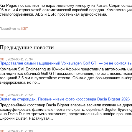
Kia Pegas поставляют по параллельному импорту из Китая. Седан осн
95 л.с. и 4-ступенчатой автоматической коробкой передач. Комплектация
стеклоподъемники, ABS и ESP, простенькая аудиосистема.
Подробнее на
iXBT
Предыдущие новости
iXBT
, 2024-06-11 23:34
Представлен самый защищенный Volkswagen Golf GTI — он не боится вы
Компания SVI Engineering из Южной Африки представила автомобиль быс
выглядит как обычный Golf GTI восьмого поколения, но есть нюанс: ма
толщиной 3,5 мм и пулестойкое стекло. Обычно для бронирования выби
внедорожники, но по...
iXBT
, 2024-06-11 23:52
Duster на стероидах. Первые живые фото кроссовера Dacia Bigster 2026
Предсерийный кроссовер Dacia Bigster впервые засняли вживую на доро
закамуфлирован, фамильные черты не скрыть: серийный Bigster будет о
и на Dacia Duster третьего поколения, представленный в ноябре прошлого
широкий Duster. Растянутая...
iXBT
, 2024-06-11 23:09