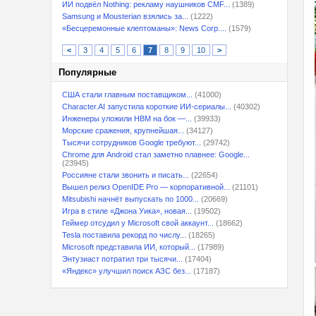
ИИ подвёл Nothing: рекламу наушников CMF...
(1389)
Samsung и Mousterian взялись за...
(1222)
«Бесцеремонные клептоманы»: News Corp....
(1579)
<
3
4
5
6
7
8
9
10
>
Популярные
США стали главным поставщиком...
(41000)
Character.AI запустила короткие ИИ-сериалы...
(40302)
Инженеры уложили HBM на бок —...
(39933)
Морские сражения, крупнейшая...
(34127)
Тысячи сотрудников Google требуют...
(29742)
Chrome для Android стал заметно плавнее: Google...
(23945)
Россияне стали звонить и писать...
(22654)
Вышел релиз OpenIDE Pro — корпоративной...
(21101)
Mitsubishi начнёт выпускать по 1000...
(20669)
Игра в стиле «Джона Уика», новая...
(19502)
Геймер отсудил у Microsoft свой аккаунт...
(18662)
Tesla поставила рекорд по числу...
(18265)
Microsoft представила ИИ, который...
(17989)
Энтузиаст потратил три тысячи...
(17404)
«Яндекс» улучшил поиск АЗС без...
(17187)