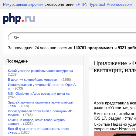
Рекурсивный акроним
словосочетания
«PHP: Hypertext Preprocessor»
За последние 24 часа нас посетил
140761 программист
и
9321 роб
Последние
Приложение «Фо
квитанции, илл
Китай ускорил развёртывание конкурента...
(1282)
В десятку крупнейших мировых...
(2268)
Исследователи уличили ИИ-агентов OpenAI
и...
(2033)
MSI, Gigabyte и Asus повысили цены на...
(2029)
SpaceX закупила огромные аккумуляторы
Apple представила но
Tesla...
(1869)
раздел «Утилиты», уп
Исследователи «спустили с поводка» ИИ-
Вместо того, чтобы о
модели...
(1768)
iOS 17, раздел «Утил
Камень в огород Tesla: глава Waymo
заявил,...
(1328)
Скрытые Недавно уда
сохраненные Недавно
Белый дом не станет раскрывать свою
схему...
(1828)