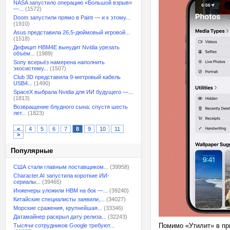
NASA запустило операцию «Большой взрыв»
—...
(1572)
Doom запустили прямо в Paint — и к этому...
(1910)
Asus представила 26,5-дюймовый игровой...
(1518)
Дефицит HBM4E вынудит Nvidia урезать
объём...
(1989)
Sony всерьёз намерена наполнить
экосистему...
(1507)
Club 3D представила 9-метровый кабель
USB4...
(1490)
SpaceX выбрала Nvidia для ИИ будущего —...
(1813)
Возвращение блудного сына: спустя шесть
лет...
(1823)
<
4
5
6
7
8
9
10
11
>
Популярные
США стали главным поставщиком...
(39958)
Character.AI запустила короткие ИИ-
сериалы...
(39465)
Инженеры уложили HBM на бок —...
(39240)
Китайские специалисты заявили,...
(34027)
Морские сражения, крупнейшая...
(33346)
Датамайнер раскрыл дату релиза...
(32243)
Помимо «Утилит» в пр
Тысячи сотрудников Google требуют...