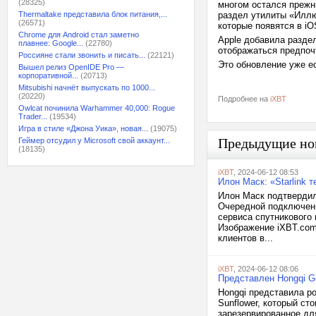
(28325)
многом остался прежн
Thermaltake представила блок питания,...
раздел утилиты «Иллю
(26571)
которые появятся в iOS
Chrome для Android стал заметно
Apple добавила разде
плавнее: Google...
(22780)
отображаться предпоч
Россияне стали звонить и писать...
(22121)
Это обновление уже ес
Вышел релиз OpenIDE Pro —
корпоративной...
(20713)
Mitsubishi начнёт выпускать по 1000...
(20220)
Подробнее на
iXBT
Owlcat починила Warhammer 40,000: Rogue
Trader...
(19534)
Игра в стиле «Джона Уика», новая...
(19075)
Предыдущие но
Геймер отсудил у Microsoft свой аккаунт...
(18135)
iXBT
, 2024-06-12 08:53
Илон Маск: «Starlink 
Илон Маск подтвердил,
Очередной подключенн
сервиса спутникового 
Изображение iXBT.com
клиентов в...
iXBT
, 2024-06-12 08:06
Представлен Hongqi G
Hongqi представила р
Sunflower, который ст
зарезервированное дл