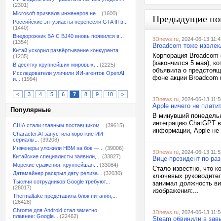
(2301)
Microsoft призвала инженеров не...
(1600)
Предыдущие но
Российские энтузиасты перенесли GTA III в...
(1440)
Внедорожник BAIC BJ40 вновь появился в...
3Dnews.ru
, 2024-06-13 11:4
(1354)
Broadcom тоже извлек
Китай ускорил развёртывание конкурента...
Корпорация Broadcom 
(1235)
(закончился 5 мая), к
В десятку крупнейших мировых...
(2225)
объявила о предстояще
Исследователи уличили ИИ-агентов OpenAI
фоне акции Broadcom в
и...
(1994)
<
3
4
5
6
7
8
9
10
>
3Dnews.ru
, 2024-06-13 11:5
Apple ничего не плати
Популярные
В минувший понедельн
интеграцию ChatGPT в
США стали главным поставщиком...
(39615)
информации, Apple не 
Character.AI запустила короткие ИИ-
сериалы...
(39208)
Инженеры уложили HBM на бок —...
(39006)
3Dnews.ru
, 2024-06-13 11:5
Китайские специалисты заявили,...
(33827)
Вице-президент по раз
Морские сражения, крупнейшая...
(33084)
Стало известно, что 
Датамайнер раскрыл дату релиза...
(32030)
ключевых руководителе
Тысячи сотрудников Google требуют...
занимал должность ви
(28017)
изображения:...
Thermaltake представила блок питания,...
(26428)
Chrome для Android стал заметно
3Dnews.ru
, 2024-06-13 11:5
плавнее: Google...
(22462)
Steam обвинили в зав