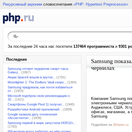
Рекурсивный акроним
словосочетания
«PHP: Hypertext Preprocessor»
За последние 24 часа нас посетили
137464 программиста
и
9301 р
Последние
Samsung показа
чернилах
Samsung готовит недорогие смарт-часы
Galaxy...
(1867)
Акции SpaceX вошли в крутое...
(1791)
Moonlighter 2: The Endless Vault скоро...
(1364)
Samsung придумала, как почти избавиться
от...
(1453)
Microsoft подтёрла свою рекомендацию о
Компания Samsung пок
32...
(1421)
электронными чернила
Смартфоны Google Pixel 11 получат...
(1940)
Анджелесе, США. Устр
Разработчики Android-приложений...
(1809)
офисах, магазинах, а 
Google назвала дату отключения
Samsung
«Ассистента»...
(1838)
Samsung первой в мире запустила HDR10+...
Подробнее на
3Dnews.ru
(1782)
ИИ-модели могут работать на чём угодно:...