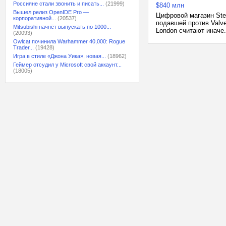
Россияне стали звонить и писать...
(21999)
$840 млн
Вышел релиз OpenIDE Pro —
Цифровой магазин Ste
корпоративной...
(20537)
подавшей против Valve
Mitsubishi начнёт выпускать по 1000...
London считают иначе.
(20093)
Owlcat починила Warhammer 40,000: Rogue
Trader...
(19428)
Игра в стиле «Джона Уика», новая...
(18962)
Геймер отсудил у Microsoft свой аккаунт...
(18005)