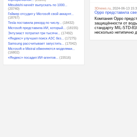
Mitsubishi начнёт выпускать по 1000...
3Dnews.ru
, 2024-06-13 15:
(20740)
Oppo представила све
Геймер отсудил у Microsoft свой аккаунт...
(18767)
Компания Oppo предст
Tesla поставила рекорд по числу...
(18432)
защищённости от воды 
стандарту MIL-STD-81
Microsoft представила ИИ, который...
(18155)
несколько нетипично 
Энтузиаст потратил три тысячи...
(17492)
«Яндекс» улучшил поиск АЗС без...
(17275)
Samsung рассчитывает запустить...
(17042)
Microsoft и Mistral обменяются моделями...
(16802)
«Яндекс» посадил ИИ-агентов...
(15516)