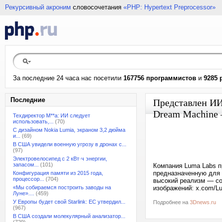
Рекурсивный акроним
словосочетания
«PHP: Hypertext Preprocessor»
За последние 24 часа нас посетили
167756 программистов
и
9285 
Последние
Представлен ИИ
Dream Machine 
Техдиректор M**a: ИИ следует
использовать,...
(70)
С дизайном Nokia Lumia, экраном 3,2 дюйма
и...
(69)
В США увидели военную угрозу в дронах с...
(97)
Электровелосипед с 2 кВт·ч энергии,
запасом...
(101)
Компания Luma Labs п
предназначенную для 
Конфигурация памяти из 2015 года,
процессор...
(704)
высокий реализм — со
«Мы собираемся построить заводы на
изображений: x.com/L
Луне»....
(459)
У Европы будет свой Starlink: ЕС утвердил...
Подробнее на
3Dnews.ru
(967)
В США создали молекулярный анализатор...