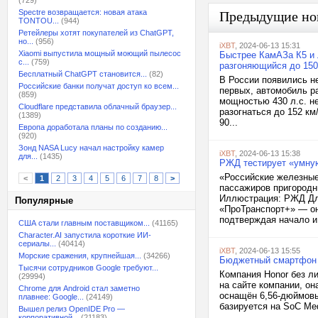
(729)
Spectre возвращается: новая атака
Предыдущие но
TONTOU...
(944)
Ретейлеры хотят покупателей из ChatGPT,
но...
(956)
iXBT
, 2024-06-13 15:31
Xiaomi выпустила мощный моющий пылесос
Быстрее КамАЗа К5 и л
с...
(759)
разгоняющийся до 150
Бесплатный ChatGPT становится...
(82)
В России появились н
Российские банки получат доступ ко всем...
первых, автомобиль ра
(859)
мощностью 430 л.с. н
Cloudflare представила облачный браузер...
разогнаться до 152 км
(1389)
90...
Европа доработала планы по созданию...
(920)
Зонд NASA Lucy начал настройку камер
iXBT
, 2024-06-13 15:38
для...
(1435)
РЖД тестирует «умную
«Российские железные
<
1
2
3
4
5
6
7
8
>
пассажиров пригород
Иллюстрация: РЖД Для
Популярные
«ПроТранспорт+» — он
подтверждая начало и.
США стали главным поставщиком...
(41165)
Character.AI запустила короткие ИИ-
сериалы...
(40414)
iXBT
, 2024-06-13 15:55
Морские сражения, крупнейшая...
(34266)
Бюджетный смартфон 
Тысячи сотрудников Google требуют...
Компания Honor без 
(29994)
на сайте компании, он
Chrome для Android стал заметно
оснащён 6,56-дюймовы
плавнее: Google...
(24149)
базируется на SoC Med
Вышел релиз OpenIDE Pro —
корпоративной...
(21183)