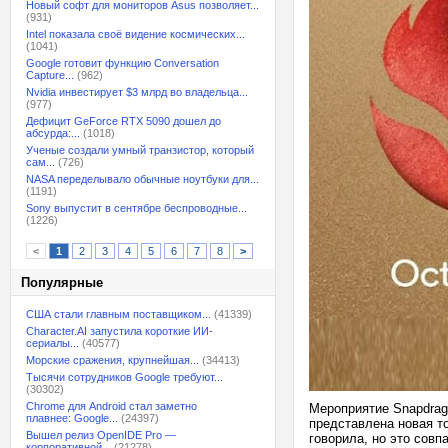
Новый софт для мониторов Asus позволяет...
(931)
Intel показала своё видение космических...
(1041)
Google готовит функцию Conversation
Capture...
(962)
Nvidia инвестирует $3 млрд во владельца...
(977)
Дефицит GeForce RTX 5090 дошел до
абсурда:...
(1018)
Ученые создали умный транзистор, который
сам...
(726)
NASA переделывало обычные ноутбуки для...
(1191)
Sony выпустит в сентябре беспроводные...
(1226)
<
1
2
3
4
5
6
7
8
>
Популярные
США стали главным поставщиком...
(41339)
Character.AI запустила короткие ИИ-
сериалы...
(40577)
Морские сражения, крупнейшая...
(34413)
Тысячи сотрудников Google требуют...
(30302)
Chrome для Android стал заметно
Мероприятие Snapdrago
плавнее: Google...
(24397)
представлена новая т
Вышел релиз OpenIDE Pro —
говорила, но это сов
корпоративной...
(21278)