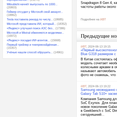
Snapdragon 8 Gen 4, к
Mitsubishi начнёт выпускать по 1000...
частоты работы около
(20803)
Геймер отсудил у Microsoft свой аккаунт...
(18862)
Tesla поставила рекорд по числу...
(18685)
Подробнее на
iXBT
Microsoft представила ИИ, который...
(18352)
«Яндекс» улучшил поиск АЗС без...
(17386)
Microsoft и Mistral обменяются моделями...
Предыдущие но
(16972)
«Яндекс» посадил ИИ-агентов...
(15668)
Первый трейлер и «непревзойдённая...
iXBT
, 2024-06-13 19:15
(15357)
«Первый высокотехно
Учёные нашли способ обрушить...
(14961)
Blue G318 размером с 
В Китае состоялась о
модель сочетает необ
колесными арками в о
называют автомобиль
фото не скажешь, что э
iXBT
, 2024-06-13 19:22
Samsung неожиданно о
Galaxy Tab S10+ засве
Компания Samsung дл
SoC Exynos. Для план
новое поколение Gala
в Geekbench с SoC Di
сегодняшний...