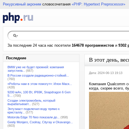
Рекурсивный акроним
словосочетания
«PHP: Hypertext Preprocessor»
За последние 24 часа нас посетили
164678 программистов
и
9302 
Последние
В этот день, ве
BMW уже не будет прежней: компания
запустила...
(667)
Дата: 2024-06-13 19:13
В России создали радиационно-стойкий...
(760)
Компания Qualcomm с
«Роботы нам в этом помогут»: Илон Маск...
(428)
когда, скорее всего, 
9200 мАч, 100 Вт, IP69K, Snapdragon 6 Gen
5:...
(700)
Создан электромобиль, который
вырабатывает...
(527)
Энтузиаст подключил воду прямо к
кристаллу...
(577)
Motorola Edge 70 Neo показали до...
(958)
Geely Monjaro, Coolray, Cityray и Okavango...
(603)