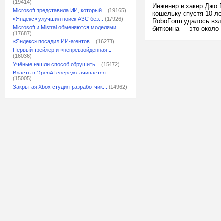
(19414)
Инженер и хакер Джо Г
Microsoft представила ИИ, который...
(19165)
кошельку спустя 10 ле
«Яндекс» улучшил поиск АЗС без...
(17926)
RoboForm удалось взл
Microsoft и Mistral обменяются моделями...
биткоина — это около 
(17687)
«Яндекс» посадил ИИ-агентов...
(16273)
Первый трейлер и «непревзойдённая...
(16036)
Учёные нашли способ обрушить...
(15472)
Власть в OpenAI сосредотачивается...
(15005)
Закрытая Xbox студия-разработчик...
(14962)