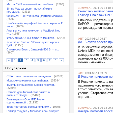
(2641)
Mazda CX-5 — главный автомобиль...
(1580)
3Dnews.ru
, 2024-06-14 10:
Siri на Mac заговорит по-китайски с
Ремастер зомби-слеше
помощью...
(2431)
Lollipop Chainsaw ReP
9000 мАч, 100 Вт и нестандартная MediaTek...
(2576)
Японский издатель и р
Необычный смартфон Hisense с экраном E
RePOP — ремастера зо
Ink и...
(1633)
сопровождался первым
Acer выпустила конкурента MacBook Neo
—...
(1658)
Флагман iQOO 16T получит мощную...
(2643)
iXBT
, 2024-06-14 09:17
До 15 суток ареста п
Xiaomi Pad 9 и Pad 9 Pro получат экраны
3,2K...
(1456)
В Узбекистане игроков
С мотором Bosch, батареей 500 Вт·ч и...
Uzbek-MDK со ссылкой
(2607)
вывода монет на бирж
размером до 72 000 ру
<
1
2
3
4
5
6
7
8
>
можно «майнить»...
Популярные
iXBT
, 2024-06-14 09:39
США стали главным поставщиком...
(42182)
В Россию привезли но
Морские сражения, крупнейшая...
(35394)
В Россию приехала па
Тысячи сотрудников Google требуют...
параллельного импорт
(32394)
Стоит отметить, что 
Chrome для Android стал заметно
уровне. Стартовая отм
плавнее: Google...
(25463)
партию...
Вышел релиз OpenIDE Pro —
корпоративной...
(21932)
Tesla поставила рекорд по числу...
(19703)
3Dnews.ru
, 2024-06-14 09:
Хакеры помогли восста
Геймер отсудил у Microsoft свой аккаунт...