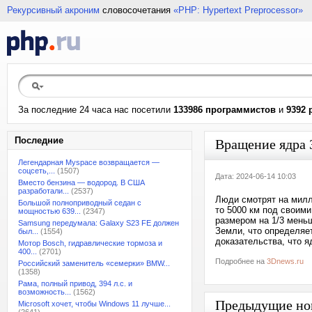
Рекурсивный акроним
словосочетания
«PHP: Hypertext Preprocessor»
За последние 24 часа нас посетили
133986 программистов
и
9392 
Последние
Вращение ядра 
Легендарная Myspace возвращается —
соцсеть,...
(1507)
Дата: 2024-06-14 10:03
Вместо бензина — водород. В США
разработали...
(2537)
Люди смотрят на милл
Большой полноприводный седан с
то 5000 км под своим
мощностью 639...
(2347)
размером на 1/3 меньш
Samsung передумала: Galaxy S23 FE должен
Земли, что определяе
был...
(1554)
доказательства, что 
Мотор Bosch, гидравлические тормоза и
400...
(2701)
Подробнее на
3Dnews.ru
Российский заменитель «семерки» BMW...
(1358)
Рама, полный привод, 394 л.с. и
возможность...
(1562)
Предыдущие но
Microsoft хочет, чтобы Windows 11 лучше...