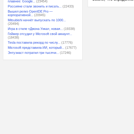
плавнее: Google...
(23454)
Россияне стали звонить и писать...
(22433)
Вышел релиз OpenIDE Pro —
корпоративной...
(20945)
Mitsubishi начнёт выпускать по 1000...
(20494)
Игра в стиле «Джона Уика», новая...
(19338)
Геймер отсудил у Microsoft свой аккаунт...
(18438)
Tesla поставила рекорд по числу...
(17776)
Microsoft представила ИИ, который...
(17677)
Энтузиаст потратил три тысячи...
(17246)