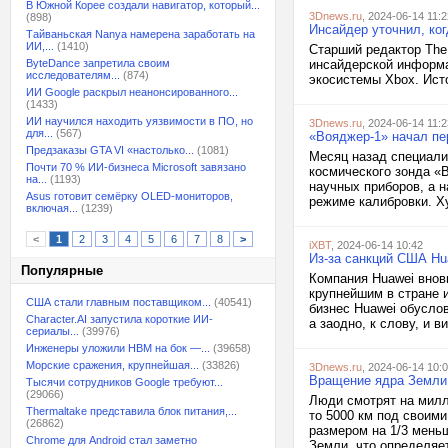
В Южной Корее создали навигатор, который...
3Dnews.ru
, 2024-06-14 11:2
(898)
Инсайдер уточнил, ког
Тайваньская Nanya намерена заработать на
ИИ,...
(1410)
Старший редактор The
ByteDance запретила своим
инсайдерской информа
исследователям...
(874)
экосистемы Xbox. Исто
ИИ Google раскрыл неанонсированного...
(1433)
ИИ научился находить уязвимости в ПО, но
3Dnews.ru
, 2024-06-14 11:2
для...
(567)
«Вояджер-1» начал пе
Предзаказы GTA VI «настолько...
(1081)
Месяц назад специали
Почти 70 % ИИ-бизнеса Microsoft завязано
космического зонда «
на...
(1193)
научных приборов, а н
Asus готовит семёрку OLED-мониторов,
режиме калибровки. Х
включая...
(1239)
<
1
2
3
4
5
6
7
8
>
iXBT
, 2024-06-14 10:42
Из-за санкций США Hu
Популярные
Компания Huawei вновь
крупнейшим в стране 
США стали главным поставщиком...
(40541)
бизнес Huawei обуслов
Character.AI запустила короткие ИИ-
а заодно, к слову, и 
сериалы...
(39976)
Инженеры уложили HBM на бок —...
(39658)
Морские сражения, крупнейшая...
(33826)
3Dnews.ru
, 2024-06-14 10:
Вращение ядра Земли 
Тысячи сотрудников Google требуют...
(29066)
Люди смотрят на милл
Thermaltake представила блок питания,...
то 5000 км под своим
(26862)
размером на 1/3 меньш
Chrome для Android стал заметно
Земли, что определяе