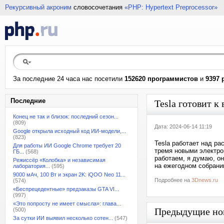
Рекурсивный акроним
словосочетания
«PHP: Hypertext Preprocessor»
За последние 24 часа нас посетили
152620 программистов
и
9397 
Последние
Tesla готовит 
Конец не так и близок: последний сезон...
(809)
Дата: 2024-06-14 11:19
Google открыла исходный код ИИ-модели,...
(823)
Tesla работает над р
Для работы ИИ Google Chrome требует 20
тремя новыми электро
ГБ...
(568)
работаем, я думаю, о
Режиссёр «Колобка» и независимая
на ежегодном собрани
лаборатория...
(595)
9000 мАч, 100 Вт и экран 2K: iQOO Neo 11...
Подробнее на
3Dnews.ru
(574)
«Беспрецедентные» предзаказы GTA VI...
(997)
«Это попросту не имеет смысла»: глава...
Предыдущие но
(500)
За сутки ИИ выявил несколько сотен...
(547)