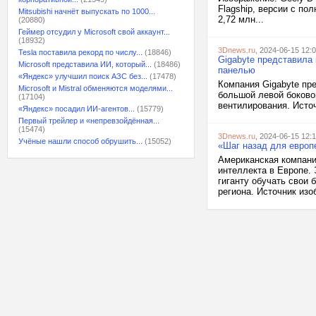
Flagship, версии с по
Mitsubishi начнёт выпускать по 1000...
2,72 млн...
(20880)
Геймер отсудил у Microsoft свой аккаунт...
(18932)
3Dnews.ru
, 2024-06-15 12:
Tesla поставила рекорд по числу...
(18846)
Gigabyte представила
Microsoft представила ИИ, который...
(18486)
панелью
«Яндекс» улучшил поиск АЗС без...
(17478)
Компания Gigabyte пр
Microsoft и Mistral обменяются моделями...
большой левой боковой
(17104)
вентилирования. Источ
«Яндекс» посадил ИИ-агентов...
(15779)
Первый трейлер и «непревзойдённая...
(15474)
3Dnews.ru
, 2024-06-15 12:
Учёные нашли способ обрушить...
(15052)
«Шаг назад для европ
Американская компания
интеллекта в Европе. 
гиганту обучать свои
региона. Источник изо