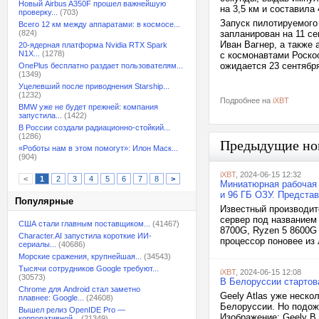
Новый Airbus A350F прошел важнейшую
на 3,5 км и составила 
проверку...
(703)
Запуск пилотируемого
Всего 12 км между аппаратами: в космосе...
(824)
запланирован на 11 с
Иван Вагнер, а также
20-ядерная платформа Nvidia RTX Spark
N1X...
(1278)
с космонавтами Роско
ожидается 23 сентябр
OnePlus бесплатно раздает пользователям...
(1349)
Уцелевший после приводнения Starship...
(1232)
Подробнее на
iXBT
BMW уже не будет прежней: компания
запустила...
(1422)
В России создали радиационно-стойкий...
(1286)
Предыдущие но
«Роботы нам в этом помогут»: Илон Маск...
(904)
iXBT
, 2024-06-15 12:32
<
1
2
3
4
5
6
7
8
>
Миниатюрная рабочая 
и 96 ГБ ОЗУ. Предста
Популярные
Известный производит
сервер под названием
США стали главным поставщиком...
(41467)
8700G, Ryzen 5 8600G
Character.AI запустила короткие ИИ-
процессор поновее из 
сериалы...
(40686)
Морские сражения, крупнейшая...
(34543)
Тысячи сотрудников Google требуют...
iXBT
, 2024-06-15 12:08
(30573)
В Белоруссии стартова
Chrome для Android стал заметно
Geely Atlas уже неско
плавнее: Google...
(24608)
Белоруссии. Но подож
Вышел релиз OpenIDE Pro —
Изображение: Geely В
корпоративной...
(21349)