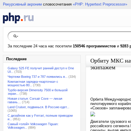
Рекурсивный акроним
словосочетания
«PHP: Hypertext Preprocessor»
За последние 24 часа нас посетили
150546 программистов
и
9283 
Последние
Орбиту МКС нач
экипажем
Galaxy S25 FE получит ранний доступ к One
UI...
(703)
Чертежи Boeing 737 и 787 появились в...
(334)
Компактная зарядка-«карточка» с
мощностью 80...
(730)
Турбо-версия Dimensity 7500 и большой
экран...
(738)
Новая статья: Corsair Cove — лихая
Орбита Международной
гавань....
(714)
пилотируемого корабл
Land Cruiser, подвинься. В Россию едет...
«Союзов» запланирова
(1065)
С дизайном как у Ferrari, полным приводом
и...
(851)
Двигатели грузового 
Самый «злой» Volkswagen Tiguan:
российского сегмента
Volkswagen...
(884)
секунды, выдав импул