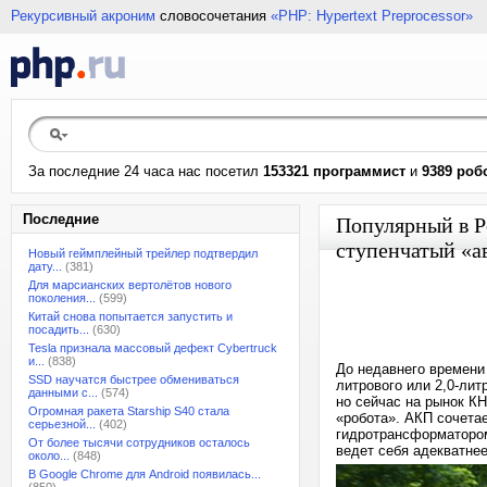
Рекурсивный акроним
словосочетания
«PHP: Hypertext Preprocessor»
За последние 24 часа нас посетил
153321 программист
и
9389 роб
Последние
Популярный в Р
ступенчатый «ав
Новый геймплейный трейлер подтвердил
дату...
(381)
Для марсианских вертолётов нового
поколения...
(599)
Китай снова попытается запустить и
посадить...
(630)
Tesla признала массовый дефект Cybertruck
и...
(838)
До недавнего времени 
SSD научатся быстрее обмениваться
литрового или 2,0-лит
данными с...
(574)
но сейчас на рынок К
Огромная ракета Starship S40 стала
«робота». АКП сочета
серьезной...
(402)
гидротрансформатором
От более тысячи сотрудников осталось
ведет себя адекватнее
около...
(848)
В Google Chrome для Android появилась...