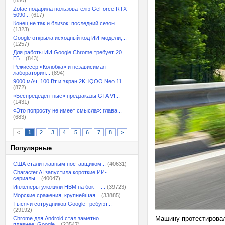
(850)
Zotac подарила пользователю GeForce RTX
5090...
(617)
Конец не так и близок: последний сезон...
(1323)
Google открыла исходный код ИИ-модели,...
(1257)
Для работы ИИ Google Chrome требует 20
ГБ...
(843)
Режиссёр «Колобка» и независимая
лаборатория...
(894)
9000 мАч, 100 Вт и экран 2K: iQOO Neo 11...
(872)
«Беспрецедентные» предзаказы GTA VI...
(1431)
«Это попросту не имеет смысла»: глава...
(683)
<
1
2
3
4
5
6
7
8
>
Популярные
США стали главным поставщиком...
(40631)
Character.AI запустила короткие ИИ-
сериалы...
(40047)
Инженеры уложили HBM на бок —...
(39723)
Морские сражения, крупнейшая...
(33885)
Тысячи сотрудников Google требуют...
(29192)
Машину протестировал
Chrome для Android стал заметно
плавнее: Google...
(23547)