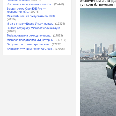
экономичном и станда
Россияне стали звонить и писать...
(22478)
тут хотя бы помогает
Вышел релиз OpenIDE Pro —
корпоративной...
(20973)
Mitsubishi начнёт выпускать по 1000...
(20534)
Игра в стиле «Джона Уика», новая...
(19374)
Геймер отсудил у Microsoft свой аккаунт...
(18483)
Tesla поставила рекорд по числу...
(17873)
Microsoft представила ИИ, который...
(17717)
Энтузиаст потратил три тысячи...
(17277)
«Яндекс» улучшил поиск АЗС без...
(17026)