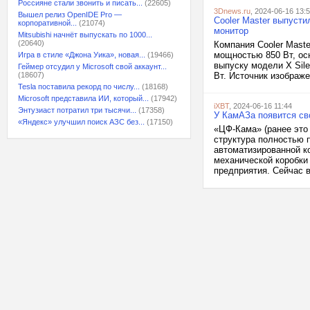
Россияне стали звонить и писать...
(22605)
3Dnews.ru
, 2024-06-16 13:
Вышел релиз OpenIDE Pro —
Cooler Master выпуст
корпоративной...
(21074)
монитор
Mitsubishi начнёт выпускать по 1000...
(20640)
Компания Cooler Maste
мощностью 850 Вт, ос
Игра в стиле «Джона Уика», новая...
(19466)
выпуску модели X Sile
Геймер отсудил у Microsoft свой аккаунт...
(18607)
Вт. Источник изображен
Tesla поставила рекорд по числу...
(18168)
Microsoft представила ИИ, который...
(17942)
iXBT
, 2024-06-16 11:44
Энтузиаст потратил три тысячи...
(17358)
У КамАЗа появится св
«Яндекс» улучшил поиск АЗС без...
(17150)
«ЦФ-Кама» (ранее это 
структура полностью 
автоматизированной ко
механической коробки
предприятия. Сейчас в