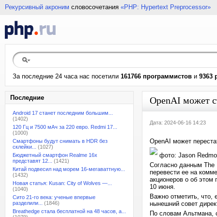
Рекурсивный акроним
словосочетания
«PHP: Hypertext Preprocessor»
За последние 24 часа нас посетили
161766 программистов
и
9363 
Последние
OpenAI может с
Android 17 станет последним большим...
(1402)
Дата: 2024-06-16 14:23
120 Гц и 7500 мАч за 220 евро. Redmi 17...
(1000)
OpenAI может переста
Смартфоны будут снимать в HDR без
склейки...
(1027)
фото: Jason Redm
Бюджетный смартфон Realme 16x
представят 12...
(1421)
Согласно данным The 
Китай подвесил над морем 16-мегаваттную...
перевести ее на комм
(1432)
акционеров о об этом 
Новая статья: Kusan: City of Wolves —...
10 июня.
(1040)
Важно отметить, что, 
Сито 21-го века: ученые впервые
разделили...
(1846)
нынешний совет дирек
Breathedge стала бесплатной на 48 часов, а...
По словам Альтмана, 