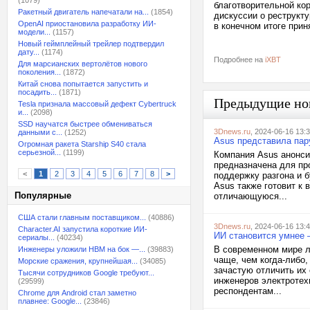
(1079)
благотворительной кор
Ракетный двигатель напечатали на...
(1854)
дискуссии о реструкту
OpenAI приостановила разработку ИИ-
в конечном итоге прин
модели...
(1157)
Новый геймплейный трейлер подтвердил
дату...
(1174)
Подробнее на
iXBT
Для марсианских вертолётов нового
поколения...
(1872)
Китай снова попытается запустить и
посадить...
(1871)
Предыдущие но
Tesla признала массовый дефект Cybertruck
и...
(2098)
SSD научатся быстрее обмениваться
3Dnews.ru
, 2024-06-16 13:
данными с...
(1252)
Asus представила пар
Огромная ракета Starship S40 стала
серьезной...
(1199)
Компания Asus анонс
предназначена для проц
<
1
2
3
4
5
6
7
8
>
поддержку разгона и 
Asus также готовит к
Популярные
отличающуюся...
США стали главным поставщиком...
(40886)
3Dnews.ru
, 2024-06-16 13:
Character.AI запустила короткие ИИ-
ИИ становится умнее 
сериалы...
(40234)
В современном мире л
Инженеры уложили HBM на бок —...
(39883)
чаще, чем когда-либо,
Морские сражения, крупнейшая...
(34085)
зачастую отличить их 
Тысячи сотрудников Google требуют...
инженеров электротехн
(29599)
респондентам...
Chrome для Android стал заметно
плавнее: Google...
(23846)