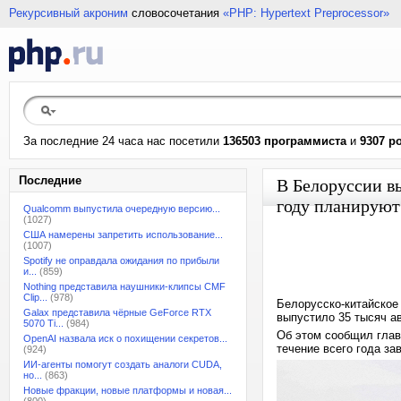
Рекурсивный акроним
словосочетания
«PHP: Hypertext Preprocessor»
За последние 24 часа нас посетили
136503 программиста
и
9307 р
Последние
В Белоруссии вы
году планируют
Qualcomm выпустила очередную версию...
(1027)
США намерены запретить использование...
(1007)
Spotify не оправдала ожидания по прибыли
и...
(859)
Nothing представила наушники-клипсы CMF
Clip...
(978)
Белорусско-китайское
Galax представила чёрные GeForce RTX
выпустило 35 тысяч а
5070 Ti...
(984)
Об этом сообщил глав
OpenAI назвала иск о похищении секретов...
течение всего года за
(924)
ИИ-агенты помогут создать аналоги CUDA,
но...
(863)
Новые фракции, новые платформы и новая...