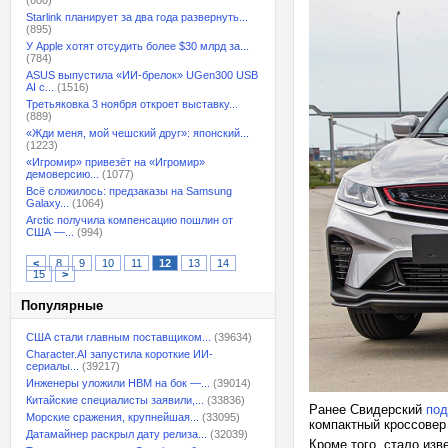
(800)
Starlink планирует за два года развернуть...
(895)
У Apple хотят отсудить более $30 млрд за...
(784)
ASUS выпустила «ИИ-брелок» UGen300 USB
AI с...
(1516)
Третьяковка 3 ноября откроет выставку...
(889)
«Жди меня, мой чешский друг»: японский...
(1223)
«Игромир» привезёт на «Игромир»
демоверсию...
(1077)
Всё сложилось: предзаказы на Samsung
Galaxy...
(1064)
Arctic получила компенсацию пошлин от
США —...
(994)
<
8
9
10
11
12
13
14
15
>
Популярные
США стали главным поставщиком...
(39634)
Character.AI запустила короткие ИИ-
сериалы...
(39217)
Инженеры уложили HBM на бок —...
(39014)
Китайские специалисты заявили,...
(33836)
Ранее Свидерский
под
Морские сражения, крупнейшая...
(33095)
компактный кроссовер
Датамайнер раскрыл дату релиза...
(32039)
Кроме того, стало изв