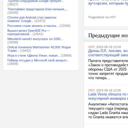
Тысячи сотрудников Google требуют...
аутсорсинг, которым 
(28027)
Thermaltake представила блок питания,...
(26435)
Подробнее на
iXBT
Chrome для Android стал заметно
плавнее: Google...
(22473)
Россияне стали звонить и писать...
(22005)
Вышел релиз OpenIDE Pro —
Предыдущие но
корпоративной...
(20541)
Mitsubishi начнёт выпускать по 1000...
(20098)
iXBT
, 2024-06-18 12:04
Owlcat починила Warhammer 40,000: Rogue
Дроны DJI, похоже, в
Trader...
(19432)
соответствующий зак
Игра в стиле «Джона Уика», новая...
(18968)
Геймер отсудил у Microsoft свой аккаунт...
Палата представителе
(18009)
«Закон о противодейс
обороны США от 2025 
точно запретят продав
что теперь...
iXBT
, 2024-06-18 12:06
Lada Vesta обошла по 
популярной иномарки 
Аналитики «Автостата»
текущего года (период
седан Lada Granta на
то Granta окажется вп