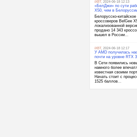
iXBT
, 2024-06-18 12:13
«БелДжи» по сути рабо
X50, чем в Белорусси
Белорусско-китайское
кроссоверов BelGee X5
локализованной версии
продано 14 343 кроссо
вышел в России...
iXBT
, 2024-06-18 12:17
У AMD получилась нас
почти на уровне RTX 3
В Сети появились нов
намного более впеча
известная своими пор
Начать стоит с процес
1525 баллов...