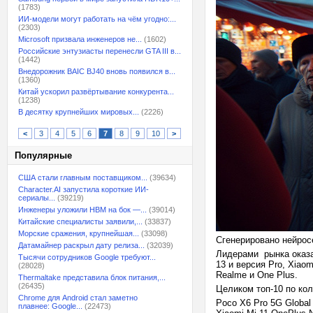
(1783)
ИИ-модели могут работать на чём угодно:...
(2303)
Microsoft призвала инженеров не...
(1602)
Российские энтузиасты перенесли GTA III в...
(1442)
Внедорожник BAIC BJ40 вновь появился в...
(1360)
Китай ускорил развёртывание конкурента...
(1238)
В десятку крупнейших мировых...
(2226)
<
3
4
5
6
7
8
9
10
>
Популярные
США стали главным поставщиком...
(39634)
Character.AI запустила короткие ИИ-
сериалы...
(39219)
Инженеры уложили HBM на бок —...
(39014)
Китайские специалисты заявили,...
(33837)
Морские сражения, крупнейшая...
(33098)
Сгенерировано нейрос
Датамайнер раскрыл дату релиза...
(32039)
Лидерами рынка оказа
Тысячи сотрудников Google требуют...
13 и версия Pro, Xiao
(28028)
Realme и One Plus.
Thermaltake представила блок питания,...
(26435)
Целиком топ-10 по ко
Chrome для Android стал заметно
Poco X6 Pro 5G Global
плавнее: Google...
(22473)