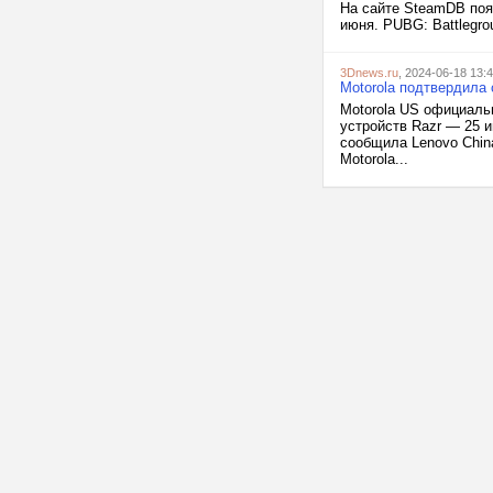
На сайте SteamDB появ
июня. PUBG: Battlegro
3Dnews.ru
, 2024-06-18 13:
Motorola подтвердила
Motorola US официаль
устройств Razr — 25 
сообщила Lenovo China
Motorola...