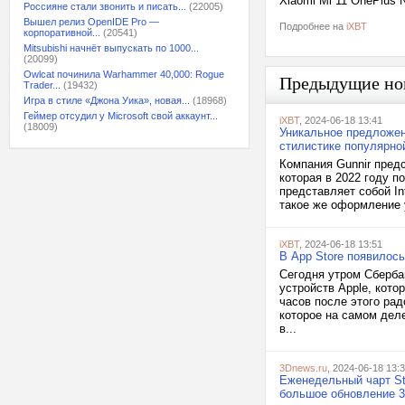
Xiaomi Mi 11 OnePlus
Россияне стали звонить и писать...
(22005)
Вышел релиз OpenIDE Pro —
Подробнее на
iXBT
корпоративной...
(20541)
Mitsubishi начнёт выпускать по 1000...
(20099)
Owlcat починила Warhammer 40,000: Rogue
Предыдущие но
Trader...
(19432)
Игра в стиле «Джона Уика», новая...
(18968)
Геймер отсудил у Microsoft свой аккаунт...
iXBT
, 2024-06-18 13:41
(18009)
Уникальное предложени
стилистике популярно
Компания Gunnir пред
которая в 2022 году п
представляет собой In
такое же оформление у
iXBT
, 2024-06-18 13:51
В App Store появилос
Сегодня утром Сберба
устройств Apple, кото
часов после этого ра
которое на самом дел
в...
3Dnews.ru
, 2024-06-18 13:
Еженедельный чарт St
большое обновление 3