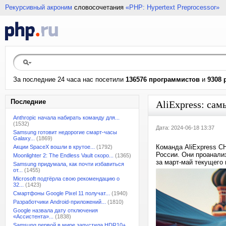
Рекурсивный акроним
словосочетания
«PHP: Hypertext Preprocessor»
За последние 24 часа нас посетили
136576 программистов
и
9308 
Последние
AliExpress: сам
Anthropic начала набирать команду для...
(1532)
Дата: 2024-06-18 13:37
Samsung готовит недорогие смарт-часы
Galaxy...
(1869)
Команда AliExpress С
Акции SpaceX вошли в крутое...
(1792)
России. Они проанали
Moonlighter 2: The Endless Vault скоро...
(1365)
за март-май текущего 
Samsung придумала, как почти избавиться
от...
(1455)
Microsoft подтёрла свою рекомендацию о
32...
(1423)
Смартфоны Google Pixel 11 получат...
(1940)
Разработчики Android-приложений...
(1810)
Google назвала дату отключения
«Ассистента»...
(1838)
Samsung первой в мире запустила HDR10+...