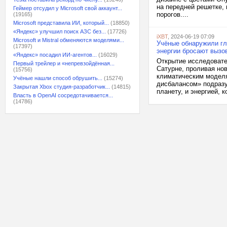
на передней решетке,
Геймер отсудил у Microsoft свой аккаунт...
порогов....
(19165)
Microsoft представила ИИ, который...
(18850)
«Яндекс» улучшил поиск АЗС без...
(17726)
iXBT
, 2024-06-19 07:09
Microsoft и Mistral обменяются моделями...
Учёные обнаружили гл
(17397)
энергии бросают выз
«Яндекс» посадил ИИ-агентов...
(16029)
Открытие исследовате
Первый трейлер и «непревзойдённая...
Сатурне, проливая но
(15756)
климатическим моделя
Учёные нашли способ обрушить...
(15274)
дисбалансом» подразу
Закрытая Xbox студия-разработчик...
(14815)
планету, и энергией, к
Власть в OpenAI сосредотачивается...
(14786)