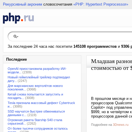
Рекурсивный акроним
словосочетания
«PHP: Hypertext Preprocessor»
За последние 24 часа нас посетили
145108 программистов
и
9306 
Последние
Младшая разнови
стоимостью от 
OpenAI приостановила разработку ИИ-
модели...
(2309)
Новый геймплейный трейлер подтвердил
дату...
(2247)
Для марсианских вертолётов нового
поколения...
(3068)
Китай снова попытается запустить и
посадить...
(3008)
В прошлом месяце и н
процессоров Qualcomm
Tesla признала массовый дефект Cybertruck
и...
(3085)
Copilot+ под управлен
SSD научатся быстрее обмениваться
$999, но в четвёртом 
данными с...
(2119)
процессоров данной с
Огромная ракета Starship S40 стала
серьезной...
(2262)
Подробнее на
3Dnews.ru
От более тысячи сотрудников осталось