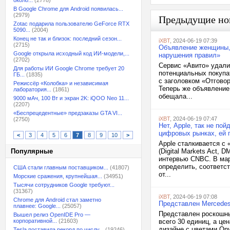
около...
(2778)
В Google Chrome для Android появилась...
(2979)
Предыдущие но
Zotac подарила пользователю GeForce RTX
5090...
(2004)
Конец не так и близок: последний сезон...
iXBT
, 2024-06-19 07:39
(2715)
Объявление женщины, к
Google открыла исходный код ИИ-модели,...
нарушения правил»
(2702)
Сервис «Авито» удали
Для работы ИИ Google Chrome требует 20
потенциальных покупа
ГБ...
(1835)
с заголовком «Отгово
Режиссёр «Колобка» и независимая
Теперь же объявление
лаборатория...
(1861)
обещала...
9000 мАч, 100 Вт и экран 2K: iQOO Neo 11...
(2207)
«Беспрецедентные» предзаказы GTA VI...
iXBT
, 2024-06-19 07:47
(2750)
Нет, Apple, так не по
цифровых рынках, ей 
<
3
4
5
6
7
8
9
10
>
Apple сталкивается с
Популярные
(Digital Markets Act,
интервью CNBC. В мар
определить, соответс
США стали главным поставщиком...
(41807)
от...
Морские сражения, крупнейшая...
(34951)
Тысячи сотрудников Google требуют...
(31367)
iXBT
, 2024-06-19 07:08
Chrome для Android стал заметно
Представлен Mercedes-
плавнее: Google...
(25057)
Представлен роскошный
Вышел релиз OpenIDE Pro —
корпоративной...
(21603)
всего 30 единиц, а ц
дизайне с цветами Ony
Tesla поставила рекорд по числу...
(19246)