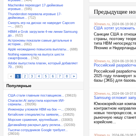
игровые...
(484)
Machenike переводит 17-дюймовые
игровые...
(595)
Предыдущие но
Thunderobot перевела игровые 17-
дюймовые...
(712)
Смерть игр на дисках не навредит Capcom
3Dnews.ru
, 2024-06-19 06:
—...
(667)
США хотят усложнить
HBM4 и Grok загрузили 4-нм линии Samsung
Санкции США в отноше
до...
(622)
страны, поэтому теор
Астрономы показали самые детальные в
типа HBM непосредств
истории...
(662)
Японию и Нидерланды 
Apple неожиданно повысила выплаты...
(688)
Nothing намекнула на выпуск шести
смартфонов...
(742)
3Dnews.ru
, 2024-06-19 06:
Adobe выпустила плагин, который добавляет
Российский разработч
70...
(906)
Российский разработч
2025 году планирует 
<
1
2
3
4
5
6
7
8
>
базы (ЭКБ) для базовы
Популярные
3Dnews.ru
, 2024-06-19 07:
США стали главным поставщиком...
(39615)
Samsung отложит запу
Character.AI запустила короткие ИИ-
Южнокорейская компан
сериалы...
(39206)
контрактном направле
Инженеры уложили HBM на бок —...
(39006)
новых техпроцессов, н
Китайские специалисты заявили,...
(33825)
рыночную нишу станет
Морские сражения, крупнейшая...
(33083)
корейские...
Датамайнер раскрыл дату релиза...
(32030)
Тысячи сотрудников Google требуют...
(28016)
3Dnews.ru
, 2024-06-19 08: