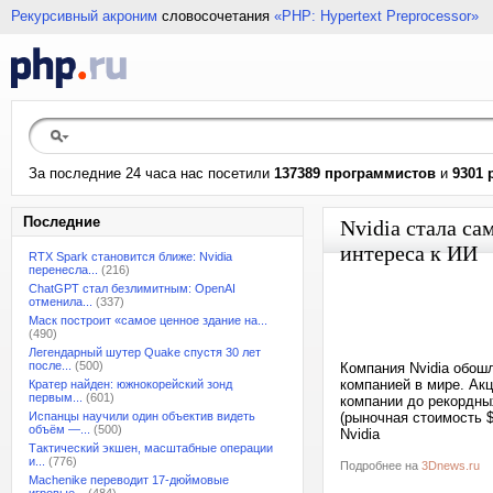
Рекурсивный акроним
словосочетания
«PHP: Hypertext Preprocessor»
За последние 24 часа нас посетили
137389 программистов
и
9301 
Последние
Nvidia стала са
интереса к ИИ
RTX Spark становится ближе: Nvidia
перенесла...
(216)
ChatGPT стал безлимитным: OpenAI
отменила...
(337)
Маск построит «самое ценное здание на...
(490)
Легендарный шутер Quake спустя 30 лет
после...
(500)
Компания Nvidia обошл
компанией в мире. Акц
Кратер найден: южнокорейский зонд
первым...
(601)
компании до рекордных
Испанцы научили один объектив видеть
(рыночная стоимость $
объём —...
(500)
Nvidia
Тактический экшен, масштабные операции
и...
(776)
Подробнее на
3Dnews.ru
Machenike переводит 17-дюймовые