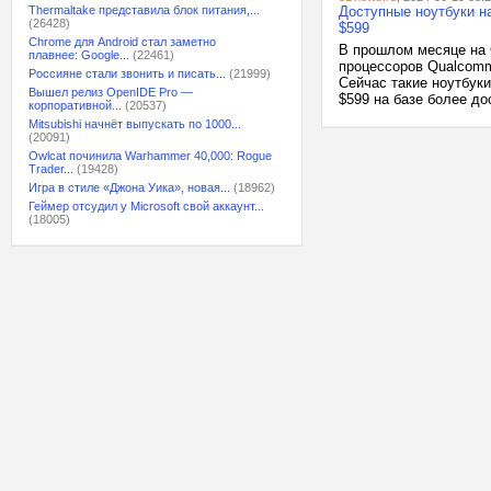
Thermaltake представила блок питания,...
Доступные ноутбуки н
(26428)
$599
Chrome для Android стал заметно
В прошлом месяце на 
плавнее: Google...
(22461)
процессоров Qualcomm 
Россияне стали звонить и писать...
(21999)
Сейчас такие ноутбуки
Вышел релиз OpenIDE Pro —
$599 на базе более д
корпоративной...
(20537)
Mitsubishi начнёт выпускать по 1000...
(20091)
Owlcat починила Warhammer 40,000: Rogue
Trader...
(19428)
Игра в стиле «Джона Уика», новая...
(18962)
Геймер отсудил у Microsoft свой аккаунт...
(18005)