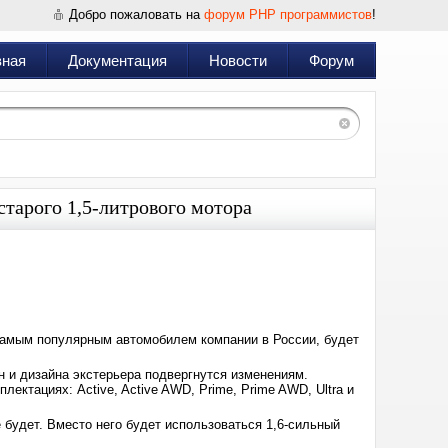
Добро пожаловать на
форум PHP программистов
!
вная
Документация
Новости
Форум
старого 1,5-литрового мотора
Дата:
2024-
06-
19
10:43
л самым популярным автомобилем компании в России, будет
н и дизайна экстерьера подвергнутся изменениям.
ектациях: Active, Active AWD, Prime, Prime AWD, Ultra и
не будет. Вместо него будет использоваться 1,6-сильный