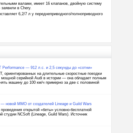
ельными валами, имеет 16 клапанов, двойную систему
 заявили в Chery.
оставляет 6,2/7 л у переднеприводного/полноприводного
Performance — 912 л.с. и 2,5 секунды до «сотни»
GT, ориентированных на длительные скоростные поездки
й мощной серийной Audi в истории — она обладает полным
нять машину до 100 км/ч примерно за две с половиной
 — новой MMO от создателей Lineage и Guild Wars
 проведения открытой «беты» условно-бесплатной
 студии NCSoft (Lineage, Guild Wars). Источник