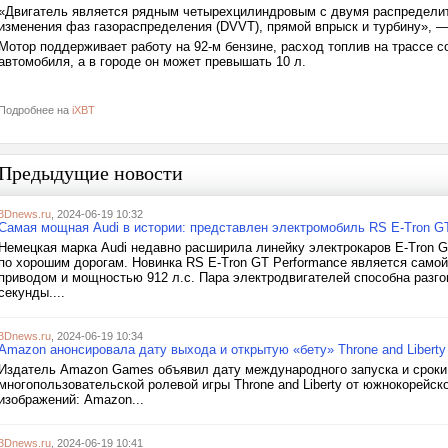
«Двигатель является рядным четырехцилиндровым с двумя распределит
изменения фаз газораспределения (DVVT), прямой впрыск и турбину», —
Мотор поддерживает работу на 92-м бензине, расход топлив на трассе с
автомобиля, а в городе он может превышать 10 л.
Подробнее на
iXBT
Предыдущие новости
3Dnews.ru
, 2024-06-19 10:32
Самая мощная Audi в истории: представлен электромобиль RS E-Tron GT 
Немецкая марка Audi недавно расширила линейку электрокаров E-Tron 
по хорошим дорогам. Новинка RS E-Tron GT Performance является само
приводом и мощностью 912 л.с. Пара электродвигателей способна разго
секунды....
3Dnews.ru
, 2024-06-19 10:34
Amazon анонсировала дату выхода и открытую «бету» Throne and Liberty
Издатель Amazon Games объявил дату международного запуска и сроки
многопользовательской ролевой игры Throne and Liberty от южнокорейской
изображений: Amazon...
3Dnews.ru
, 2024-06-19 10:41