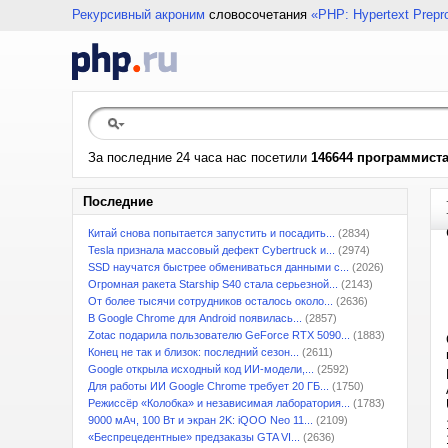
Рекурсивный акроним
словосочетания
«PHP: Hypertext Prepr
За последние 24 часа нас посетили
146644 программист
Последние
Китай снова попытается запустить и посадить...
(2834)
Tesla признала массовый дефект Cybertruck и...
(2974)
SSD научатся быстрее обмениваться данными с...
(2026)
Огромная ракета Starship S40 стала серьезной...
(2143)
От более тысячи сотрудников осталось около...
(2636)
В Google Chrome для Android появилась...
(2857)
Zotac подарила пользователю GeForce RTX 5090...
(1883)
Конец не так и близок: последний сезон...
(2611)
Google открыла исходный код ИИ-модели,...
(2592)
Для работы ИИ Google Chrome требует 20 ГБ...
(1750)
Режиссёр «Колобка» и независимая лаборатория...
(1783)
9000 мАч, 100 Вт и экран 2K: iQOO Neo 11...
(2109)
«Беспрецедентные» предзаказы GTA VI...
(2636)