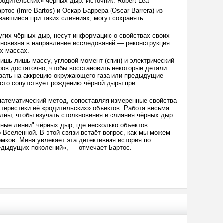
одительских» чёрных дыр. Источник: Robert Lea
ртос (Imre Bartos) и Оскар Баррера (Oscar Barrera) из
авшиеся при таких слияниях, могут сохранять
угих чёрных дыр, несут информацию о свойствах своих
 новизна в направление исследований — реконструкция
х массах.
ишь лишь массу, угловой момент (спин) и электрический
ров достаточно, чтобы восстановить некоторые детали
вать на аккрецию окружающего газа или предыдущие
асто сопутствует рождению чёрной дыры при
математический метод, сопоставляя измеренные свойства
теристики её «родительских» объектов. Работа весьма
лны, чтобы изучать столкновения и слияния чёрных дыр.
ные линии" чёрных дыр, где несколько объектов
Вселенной. В этой связи встаёт вопрос, как мы можем
мков. Меня увлекает эта детективная история по
едыдущих поколений», — отмечает Бартос.