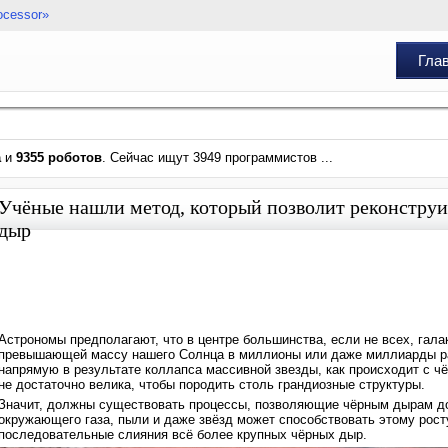
ocessor»
Гла
а
и
9355 роботов
. Сейчас ищут 3949 программистов ...
Учёные нашли метод, который позволит реконстру
дыр
Астрономы предполагают, что в центре большинства, если не всех, гала
превышающей массу нашего Солнца в миллионы или даже миллиарды раз
напрямую в результате коллапса массивной звезды, как происходит с ч
не достаточно велика, чтобы породить столь грандиозные структуры.
Значит, должны существовать процессы, позволяющие чёрным дырам до
окружающего газа, пыли и даже звёзд может способствовать этому рост
последовательные слияния всё более крупных чёрных дыр.