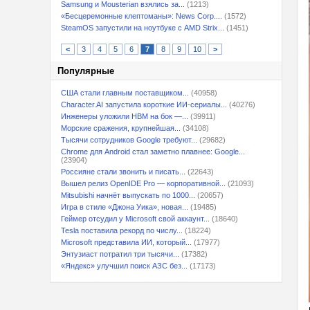
Samsung и Mousterian взялись за...
(1213)
«Бесцеремонные клептоманы»: News Corp....
(1572)
SteamOS запустили на ноутбуке с AMD Strix...
(1451)
<
3
4
5
6
7
8
9
10
>
Популярные
США стали главным поставщиком...
(40958)
Character.AI запустила короткие ИИ-сериалы...
(40276)
Инженеры уложили HBM на бок —...
(39911)
Морские сражения, крупнейшая...
(34108)
Тысячи сотрудников Google требуют...
(29682)
Chrome для Android стал заметно плавнее: Google...
(23904)
Россияне стали звонить и писать...
(22643)
Вышел релиз OpenIDE Pro — корпоративной...
(21093)
Mitsubishi начнёт выпускать по 1000...
(20657)
Игра в стиле «Джона Уика», новая...
(19485)
Геймер отсудил у Microsoft свой аккаунт...
(18640)
Tesla поставила рекорд по числу...
(18224)
Microsoft представила ИИ, который...
(17977)
Энтузиаст потратил три тысячи...
(17382)
«Яндекс» улучшил поиск АЗС без...
(17173)