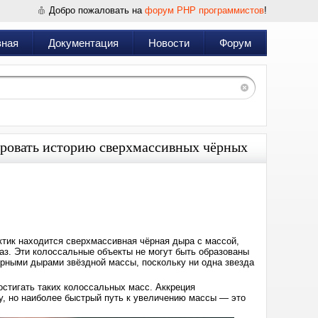
Добро пожаловать на
форум PHP программистов
!
вная
Документация
Новости
Форум
ировать историю сверхмассивных чёрных
Дата:
2024-
06-
19
11:49
ктик находится сверхмассивная чёрная дыра с массой,
. Эти колоссальные объекты не могут быть образованы
ёрными дырами звёздной массы, поскольку ни одна звезда
стигать таких колоссальных масс. Аккреция
у, но наиболее быстрый путь к увеличению массы — это