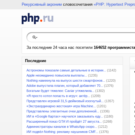
Рекурсивный акроним
словосочетания
«PHP: Hypertext Prepr
За последние 24 часа нас посетили
164652 программист
Последние
Астрономы показали самые детальные в истории...
(1142)
Apple неожиданно повысила выплаты...
(1235)
Nothing намекнула на выпуск шести смартфонов...
(1220)
Adobe выпустила плагин, который добавляет 70...
(1376)
Богатым будет тяжелее: Caviar утяжелила...
(1302)
«Я просто хотел попасть в игру»: актёр...
(1209)
Представлен игровой 31,5-дюймовый изогнутый...
(1357)
«Экстраординарно жестокая» игра Machine...
(1201)
Представлены элегантные очки дополненной...
(1336)
ИИ в «Google Картах» научился заказывать еду...
(1180)
Расширенный показ GTA VI пройдёт 27 августа...
(1268)
Администраторы каналов в WhatsApp скоро...
(1212)
ИИ подвёл Nothing: рекламу наушников CMF...
(1376)