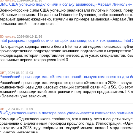
3Dnews.ru
, 2024-06-19 11:16
ВМС США успешно подключили к облаку авианосец «Авраам Линкольн»
Военно-морские силы США успешно реализовали пилотный проект, пре
облачным сервисам. По данным Datacenter Dynamics, работоспособност
терабайт данных ежедневно, изучили на примере авианосца «Авраам Ли
пользователей — это одно из...
3Dnews.ru
, 2024-06-19 11:56
Intel раскрыла подробности о четырёх разновидностях техпроцесса Intel
На страницах корпоративного блога Intel на этой неделе появилась публ
производственное подразделение компании подготовило к мероприятию
информации, которая представляет интерес для узких специалистов, бы
различные версии техпроцесса Intel 3....
iXBT
, 2024-06-19 11:03
Российский производитель «Элемент» начнёт выпуск компонентов для ба
Российский производитель микроэлектроники «Элемент» в 2025 г. запус
компонентной базы для базовых станций сотовой связи 4G и 5G. Об это
компаний-производителей электроники и подтвердил представитель ГК 
«Элемент» уже заключил...
iXBT
, 2024-06-19 11:09
В «Одноклассниках» в полтора раза увеличивается количество оригинал
Команда «Одноклассников» сообщила, что к концу лета в соцсети выпус
сравнению с аналогичным периодом прошлого года. Иллюстрация: «Одн
выпустили в 2023 году, собрали на текущий момент около 1 млрд прос
с учетом интересов и...