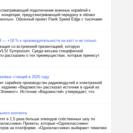
дусматривающий подключение военных кораблей к
ь концепции, предусматривающей передачу в облако
нкольн». Облачный проект Flank Speed Edge с тысячами
 3 — +18 % к производительности на ватт и не только
икация со встроенной презентацией, которую
 VLSI Symposium. Среди весьма специфичной
ло рассказано о тех преимуществах, которые принесут
зовых станций в 2025 году
тит серийное производство радиомодулей и электронной
м изданию «Ведомости» рассказал источник в одной из
«Элемент». Источник «Ведомостей» утверждает, что
ьного контента
тят в 1,5 раза больше эпизодов собственных шоу по
оклассники» Проекты, которые «Одноклассники»
мотров на платформе. «Одноклассники» выбирают тематики