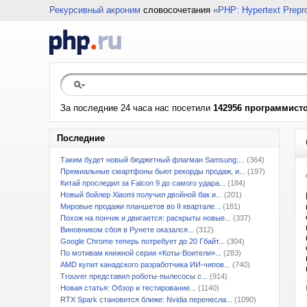
Рекурсивный акроним
словосочетания
«PHP: Hypertext Prepr
За последние 24 часа нас посетили
142956 программист
Последние
Таким будет новый бюджетный флагман Samsung:...
(364)
Премиальные смартфоны бьют рекорды продаж, и...
(197)
Китай проследил за Falcon 9 до самого удара...
(184)
Новый бойлер Xiaomi получил двойной бак и...
(201)
Мировые продажи планшетов во II квартале...
(181)
Похож на пончик и двигается: раскрыты новые...
(337)
Виновником сбоя в Рунете оказался...
(312)
Google Chrome теперь потребует до 20 Гбайт...
(304)
По мотивам книжной серии «Коты-Воители»...
(283)
AMD купит канадского разработчика ИИ-чипов...
(740)
Trouver представил роботы-пылесосы с...
(914)
Новая статья: Обзор и тестирование...
(1140)
RTX Spark становится ближе: Nvidia перенесла...
(1090)