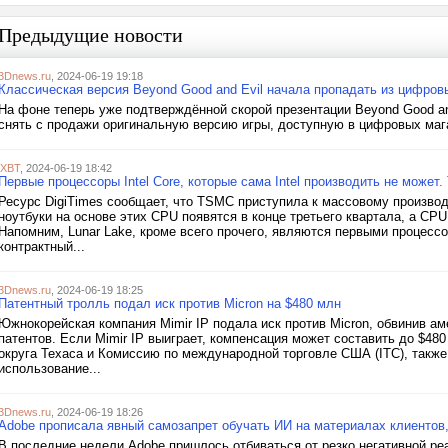
Предыдущие новости
3Dnews.ru
, 2024-06-19 19:18
Классическая версия Beyond Good and Evil начала пропадать из цифров
На фоне теперь уже подтверждённой скорой презентации Beyond Good and 
снять с продажи оригинальную версию игры, доступную в цифровых маг
iXBT
, 2024-06-19 18:42
Первые процессоры Intel Core, которые сама Intel производить не може
Ресурс DigiTimes сообщает, что TSMC приступила к массовому производс
ноутбуки на основе этих CPU появятся в конце третьего квартала, а CPU
Напомним, Lunar Lake, кроме всего прочего, являются первыми процессо
контрактный...
3Dnews.ru
, 2024-06-19 18:25
Патентный тролль подал иск против Micron на $480 млн
Южнокорейская компания Mimir IP подала иск против Micron, обвинив а
патентов. Если Mimir IP выиграет, компенсация может составить до $48
округа Техаса и Комиссию по международной торговле США (ITC), также н
использование...
3Dnews.ru
, 2024-06-19 18:26
Adobe прописала явный самозапрет обучать ИИ на материалах клиентов,
В последние недели Adobe пришлось отбиваться от резко негативной ре