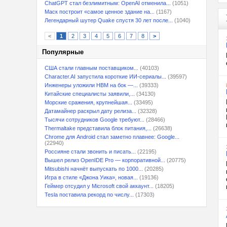
ChatGPT стал безлимитным: OpenAI отменила...
(1051)
Маск построит «самое ценное здание на...
(1167)
Легендарный шутер Quake спустя 30 лет после...
(1040)
<
1
2
3
4
5
6
7
8
>
Популярные
США стали главным поставщиком...
(40103)
Character.AI запустила короткие ИИ-сериалы...
(39597)
Инженеры уложили HBM на бок —...
(39333)
Китайские специалисты заявили,...
(34130)
Морские сражения, крупнейшая...
(33495)
Датамайнер раскрыл дату релиза...
(32328)
Тысячи сотрудников Google требуют...
(28466)
Thermaltake представила блок питания,...
(26638)
Chrome для Android стал заметно плавнее: Google...
(22940)
Россияне стали звонить и писать...
(22195)
Вышел релиз OpenIDE Pro — корпоративной...
(20775)
Mitsubishi начнёт выпускать по 1000...
(20285)
Игра в стиле «Джона Уика», новая...
(19136)
Геймер отсудил у Microsoft свой аккаунт...
(18205)
Tesla поставила рекорд по числу...
(17303)