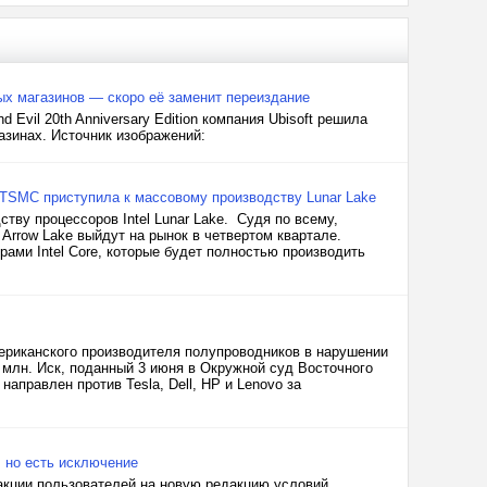
ых магазинов — скоро её заменит переиздание
Evil 20th Anniversary Edition компания Ubisoft решила
азинах. Источник изображений:
т. TSMC приступила к массовому производству Lunar Lake
тву процессоров Intel Lunar Lake. Судя по всему,
 Arrow Lake выйдут на рынок в четвертом квартале.
рами Intel Core, которые будет полностью производить
мериканского производителя полупроводников в нарушении
0 млн. Иск, поданный 3 июня в Окружной суд Восточного
аправлен против Tesla, Dell, HP и Lenovo за
 но есть исключение
акции пользователей на новую редакцию условий