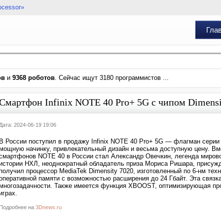
ocessor»
Гла
ов
и
9368 роботов
. Сейчас ищут 3180 программистов ...
Смартфон Infinix NOTE 40 Pro+ 5G с чипом Dimensi
Дата: 2024-06-19 19:06
В России поступил в продажу Infinix NOTE 40 Pro+ 5G — флагман сери
мощную начинку, привлекательный дизайн и весьма доступную цену. Вмес
смартфонов NOTE 40 в России стал Александр Овечкин, легенда мировог
истории НХЛ, неоднократный обладатель приза Мориса Ришара, присуж
получил процессор MediaTek Dimensity 7020, изготовленный по 6-нм тех
оперативной памяти с возможностью расширения до 24 Гбайт. Эта связ
многозадачности. Также имеется функция XBOOST, оптимизирующая пр
играх.
Подробнее на
3Dnews.ru