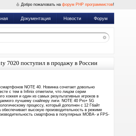
Добро пожаловать на
форум PHP программистов
!
вная
Документация
Новости
Форум
ty 7020 поступил в продажу в России
и смартфонов NOTE 40. Новинка сочетает довольно
те с тем в Infinix отметили, что лицом серии
о хоккея и один из самых результативных игроков в
даемого лучшему снайперу лиги. NOTE 40 Pro+ 5G
нологическому процессу, который дополнен с 12 Гбайт
ка обеспечивает высокую производительность в режиме
оизводительность смартфона в популярных MOBA- и FPS-