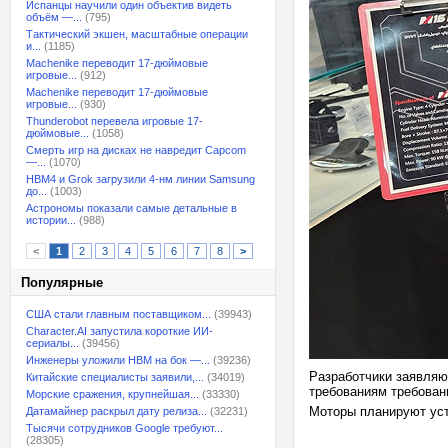
Испанцы научили один объектив видеть
объём —...
(795)
Тактический экшен, масштабные операции
и...
(1185)
Machenike переводит 17-дюймовые
игровые...
(912)
Machenike переводит 17-дюймовые
игровые...
(930)
Thunderobot перевела игровые 17-
дюймовые...
(1058)
Смерть игр на дисках не навредит Capcom
—...
(1070)
HBM4 и Grok загрузили 4-нм линии Samsung
до...
(1003)
Астрономы показали самые детальные в
истории...
(988)
<
1
2
3
4
5
6
7
8
>
Популярные
США стали главным поставщиком...
(39943)
Character.AI запустила короткие ИИ-
сериалы...
(39456)
Инженеры уложили HBM на бок —...
(39236)
Разработчики заявляю
Китайские специалисты заявили,...
(34019)
требованиям требован
Морские сражения, крупнейшая...
(33330)
Моторы планируют уста
Датамайнер раскрыл дату релиза...
(32231)
Тысячи сотрудников Google требуют...
(28305)