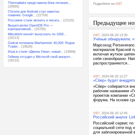
Thermaltake представила блок питания,...
Подробнее на
iXBT
(26565)
Chrome для Android стал заметно
плавнее: Google...
(22759)
Россияне стали звонить и писать...
(22115)
Предыдущие но
Вышел релиз OpenIDE Pro —
корпоративной...
(20705)
Mitsubishi начнёт выпускать по 1000...
iXBT
, 2024-06-20 13:30
(20213)
Учёные обнаружили, ч
Owlcat починила Warhammer 40,000: Rogue
Марсоход Perseveranc
Trader...
(19529)
материалов Красной п
Игра в стиле «Джона Уика», новая...
(19068)
включая жуткое шипен
Геймер отсудил у Microsoft свой аккаунт...
себя своеобразно. На
(18131)
распространяются...
iXBT
, 2024-06-20 12:27
«Сбер» будет внедрят
«Сбер» собирается вн
рабочим названием «Г
проектов компании «С
форума. На основе сра
iXBT
, 2024-06-20 12:45
Российский аналог Li
Российский сервис по
социальной сети под н
для заблокированной в