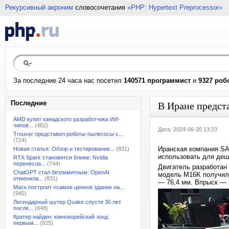
Рекурсивный акроним
словосочетания
«PHP: Hypertext Preprocessor»
За последние 24 часа нас посетил
140571 программист
и
9327 роб
Последние
В Иране предст
AMD купит канадского разработчика ИИ-
чипов...
(482)
Дата: 2024-06-20 13:23
Trouver представил роботы-пылесосы с...
(724)
Иранская компания SA
Новая статья: Обзор и тестирование...
(831)
использовать для деш
RTX Spark становится ближе: Nvidia
перенесла...
(744)
Двигатель разработан
ChatGPT стал безлимитным: OpenAI
модель M16K получила
отменила...
(831)
— 76,4 мм. Впрыск — 
Маск построит «самое ценное здание на...
(945)
Легендарный шутер Quake спустя 30 лет
после...
(848)
Кратер найден: южнокорейский зонд
первым...
(925)