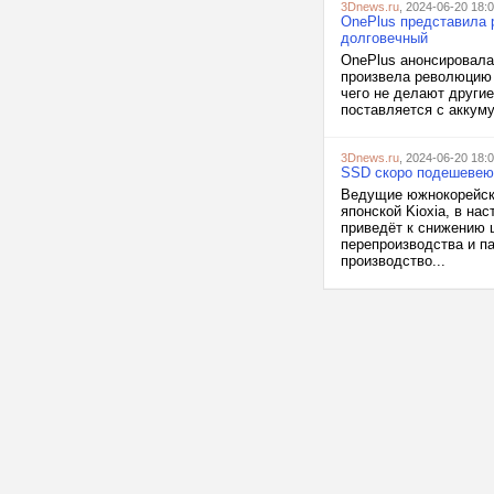
3Dnews.ru
, 2024-06-20 18:
OnePlus представила р
долговечный
OnePlus анонсировала 
произвела революцию 
чего не делают други
поставляется с аккуму
3Dnews.ru
, 2024-06-20 18:
SSD скоро подешевею
Ведущие южнокорейски
японской Kioxia, в н
приведёт к снижению ц
перепроизводства и п
производство...