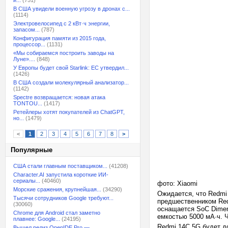
и...
(751)
В США увидели военную угрозу в дронах с...
(1114)
Электровелосипед с 2 кВт·ч энергии,
запасом...
(787)
Конфигурация памяти из 2015 года,
процессор...
(1131)
«Мы собираемся построить заводы на
Луне»....
(848)
У Европы будет свой Starlink: ЕС утвердил...
(1426)
В США создали молекулярный анализатор...
(1142)
Spectre возвращается: новая атака
TONTOU...
(1417)
Ретейлеры хотят покупателей из ChatGPT,
но...
(1479)
<
1
2
3
4
5
6
7
8
>
Популярные
США стали главным поставщиком...
(41208)
Character.AI запустила короткие ИИ-
сериалы...
(40460)
фото: Xiaomi
Морские сражения, крупнейшая...
(34290)
Ожидается, что Redmi
Тысячи сотрудников Google требуют...
предшественником Red
(30060)
оснащается SoC Dimen
Chrome для Android стал заметно
емкостью 5000 мА·ч. 
плавнее: Google...
(24195)
Redmi 14C 5G будет д
Вышел релиз OpenIDE Pro —