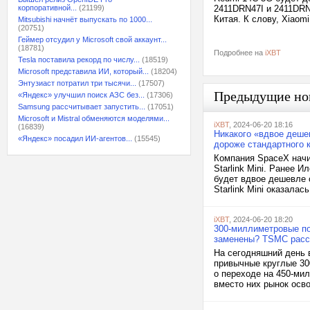
корпоративной...
(21199)
2411DRN47I и 2411DRN
Китая. К слову, Xiaom
Mitsubishi начнёт выпускать по 1000...
(20751)
Геймер отсудил у Microsoft свой аккаунт...
(18781)
Подробнее на
iXBT
Tesla поставила рекорд по числу...
(18519)
Microsoft представила ИИ, который...
(18204)
Энтузиаст потратил три тысячи...
(17507)
Предыдущие но
«Яндекс» улучшил поиск АЗС без...
(17306)
Samsung рассчитывает запустить...
(17051)
Microsoft и Mistral обменяются моделями...
iXBT
, 2024-06-20 18:16
(16839)
Никакого «вдвое дешев
«Яндекс» посадил ИИ-агентов...
(15545)
дороже стандартного 
Компания SpaceX начи
Starlink Mini. Ранее И
будет вдвое дешевле 
Starlink Mini оказала
iXBT
, 2024-06-20 18:20
300-миллиметровые по
заменены? TSMC расс
На сегодняшний день 
привычные круглые 30
о переходе на 450-мил
вместо них рынок осв