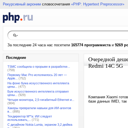
Рекурсивный акроним
словосочетания
«PHP: Hypertext Preprocessor»
За последние 24 часа нас посетили
165774 программиста
и
9269 р
Последние
Очередной деше
Redmi 14C 5G
TSMC сообщила о прорыве в разработке...
(759)
Первому Mac Pro исполнилось 20 лет —
Apple...
(752)
На фоне бума искусственного интеллекта
цены...
(477)
Бум искусственного интеллекта отправил
цены...
(929)
Компания Xiaomi гото
Четыре монитора, 2,5-гигабитный Ethernet и...
базе данных IMEI, так
(904)
Хакеры превратили навыки для ИИ-агентов
в...
(895)
Техдиректор M**a: ИИ следует
использовать,...
(771)
С дизайном Nokia Lumia, экраном 3,2 дюйма