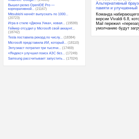
Альтернативный брауз
Вышел релиз OpenIDE Pro —
памяти и улучшенный 
корпоративной...
(21167)
Команда набирающего 
Mitsubishi начнёт выпускать по 1000...
(20723)
версии Vivaldi 6.8, к
Игра в стиле «Джона Уика», новая...
(19599)
Mail пережил «перезаг
умолчанию будут загру
Геймер отсудил у Microsoft свой аккаунт...
(18742)
Tesla поставила рекорд по числу...
(18384)
Microsoft представила ИИ, который...
(18110)
Энтузиаст потратил три тысячи...
(17469)
«Яндекс» улучшил поиск АЗС без...
(17249)
Samsung рассчитывает запустить...
(17024)