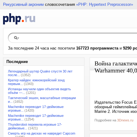
Рекурсивный акроним
словосочетания
«PHP: Hypertext Preprocessor»
За последние 24 часа нас посетили
167723 программиста
и
9290 р
Последние
Война галактич
Warhammer 40,0
Легендарный шутер Quake спустя 30 лет
после...
(1352)
Кратер найден: южнокорейский зонд
первым...
(1343)
Испанцы научили один объектив видеть
объём —...
(1201)
Тактический экшен, масштабные операции
и...
(1652)
Издательство Focus En
обзорный геймплейный
Machenike переводит 17-дюймовые
игровые...
(1420)
Marine 2. Источник из
Machenike переводит 17-дюймовые
игровые...
(1254)
Подробнее на
3Dnews.ru
Thunderobot перевела игровые 17-
дюймовые...
(1421)
Смерть игр на дисках не навредит Capcom