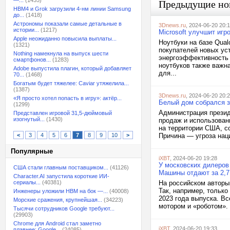
—...
(1435)
Предыдущие но
HBM4 и Grok загрузили 4-нм линии Samsung
до...
(1418)
Астрономы показали самые детальные в
3Dnews.ru
, 2024-06-20 20:
истории...
(1217)
Microsoft улучшит игр
Apple неожиданно повысила выплаты...
Ноутбуки на базе Qua
(1321)
покупателей новых ус
Nothing намекнула на выпуск шести
энергоэффективность 
смартфонов...
(1283)
ноутбуков также важна
Adobe выпустила плагин, который добавляет
для...
70...
(1468)
Богатым будет тяжелее: Caviar утяжелила...
(1387)
3Dnews.ru
, 2024-06-20 20:
«Я просто хотел попасть в игру»: актёр...
Белый дом собрался з
(1299)
Администрация презид
Представлен игровой 31,5-дюймовый
изогнутый...
(1430)
продаж и использован
на территории США, со
<
3
4
5
6
7
8
9
10
>
Причина — угроза наци
Популярные
iXBT
, 2024-06-20 19:28
У московских дилеров 
США стали главным поставщиком...
(41126)
Машины отдают за 2,7
Character.AI запустила короткие ИИ-
сериалы...
(40381)
На российском авторы
Так, например, только
Инженеры уложили HBM на бок —...
(40008)
2023 года выпуска. Вс
Морские сражения, крупнейшая...
(34223)
мотором и «роботом». 
Тысячи сотрудников Google требуют...
(29903)
Chrome для Android стал заметно
iXBT
, 2024-06-20 19:33
плавнее: Google...
(24085)