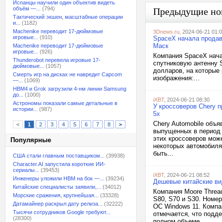
Испанцы научили один объектив видеть
объём —...
(794)
Предыдущие но
Тактический экшен, масштабные операции
и...
(1182)
Machenike переводит 17-дюймовые
3Dnews.ru
, 2024-06-21 01:
игровые...
(910)
SpaceX начала продав
Маск
Machenike переводит 17-дюймовые
игровые...
(926)
Компания SpaceX нач
Thunderobot перевела игровые 17-
спутниковую антенну S
дюймовые...
(1057)
долларов, на которые
Смерть игр на дисках не навредит Capcom
изображения:...
—...
(1069)
HBM4 и Grok загрузили 4-нм линии Samsung
до...
(1000)
iXBT
, 2024-06-21 08:30
Астрономы показали самые детальные в
У кроссоверов Chery п
истории...
(987)
5x
Chery Automobile объя
<
1
2
3
4
5
6
7
8
>
выпущенных в период с
этих кроссоверов мож
Популярные
некоторых автомобиля
быть...
США стали главным поставщиком...
(39938)
Character.AI запустила короткие ИИ-
сериалы...
(39453)
iXBT
, 2024-06-21 08:52
Инженеры уложили HBM на бок —...
(39234)
Дешевые китайские ви
Китайские специалисты заявили,...
(34012)
Компания Moore Threa
Морские сражения, крупнейшая...
(33328)
S80, S70 и S30. Номе
Датамайнер раскрыл дату релиза...
(32222)
ОС Windows 11. Компа
Тысячи сотрудников Google требуют...
отмечается, что подд
(28300)
полном объеме....