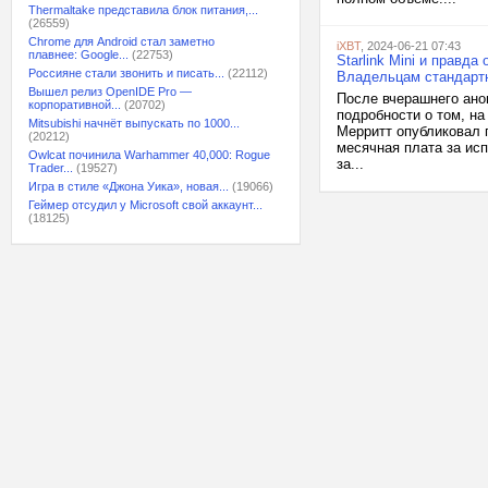
Thermaltake представила блок питания,...
(26559)
Chrome для Android стал заметно
iXBT
, 2024-06-21 07:43
плавнее: Google...
(22753)
Starlink Mini и правд
Россияне стали звонить и писать...
(22112)
Владельцам стандартны
Вышел релиз OpenIDE Pro —
После вчерашнего анон
корпоративной...
(20702)
подробности о том, на
Mitsubishi начнёт выпускать по 1000...
Мерритт опубликовал 
(20212)
месячная плата за исп
Owlcat починила Warhammer 40,000: Rogue
за...
Trader...
(19527)
Игра в стиле «Джона Уика», новая...
(19066)
Геймер отсудил у Microsoft свой аккаунт...
(18125)