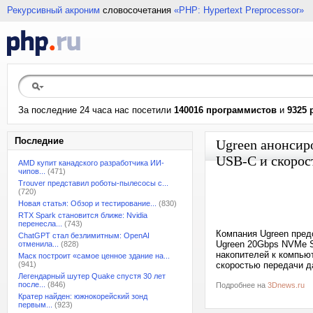
Рекурсивный акроним
словосочетания
«PHP: Hypertext Preprocessor»
За последние 24 часа нас посетили
140016 программистов
и
9325 
Последние
Ugreen анонсир
USB-C и скорос
AMD купит канадского разработчика ИИ-
чипов...
(471)
Trouver представил роботы-пылесосы с...
(720)
Новая статья: Обзор и тестирование...
(830)
RTX Spark становится ближе: Nvidia
перенесла...
(743)
Компания Ugreen пред
ChatGPT стал безлимитным: OpenAI
Ugreen 20Gbps NVMe 
отменила...
(828)
накопителей к компью
Маск построит «самое ценное здание на...
(941)
скоростью передачи 
Легендарный шутер Quake спустя 30 лет
после...
(846)
Подробнее на
3Dnews.ru
Кратер найден: южнокорейский зонд
первым...
(923)