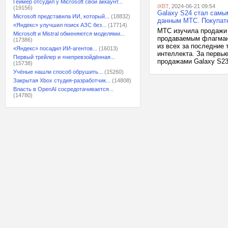
Геймер отсудил у Microsoft свой аккаунт...
iXBT
, 2024-06-21 09:54
(19156)
Galaxy S24 стал самы
Microsoft представила ИИ, который...
(18832)
данным МТС. Покупате
«Яндекс» улучшил поиск АЗС без...
(17714)
МТС изучила продажи 
Microsoft и Mistral обменяются моделями...
продаваемым флагман
(17386)
из всех за последние 
«Яндекс» посадил ИИ-агентов...
(16013)
интеллекта. За первы
Первый трейлер и «непревзойдённая...
продажами Galaxy S23 
(15738)
Учёные нашли способ обрушить...
(15260)
Закрытая Xbox студия-разработчик...
(14808)
Власть в OpenAI сосредотачивается...
(14780)