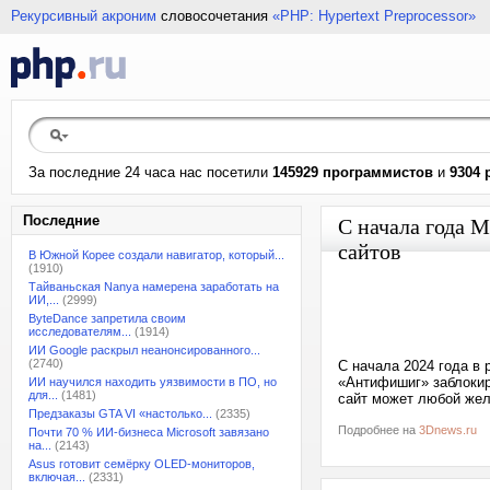
Рекурсивный акроним
словосочетания
«PHP: Hypertext Preprocessor»
За последние 24 часа нас посетили
145929 программистов
и
9304 
Последние
С начала года 
сайтов
В Южной Корее создали навигатор, который...
(1910)
Тайваньская Nanya намерена заработать на
ИИ,...
(2999)
ByteDance запретила своим
исследователям...
(1914)
ИИ Google раскрыл неанонсированного...
(2740)
С начала 2024 года в
«Антифишиг» заблокир
ИИ научился находить уязвимости в ПО, но
для...
(1481)
сайт может любой жел
Предзаказы GTA VI «настолько...
(2335)
Подробнее на
3Dnews.ru
Почти 70 % ИИ-бизнеса Microsoft завязано
на...
(2143)
Asus готовит семёрку OLED-мониторов,
включая...
(2331)