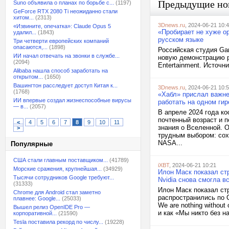
Предыдущие но
Suno объявила о планах по борьбе с...
(1197)
GeForce RTX 2080 Ti неожиданно стали
хитом...
(2313)
3Dnews.ru
, 2024-06-21 10:
«Извините, опечатка»: Claude Opus 5
«Пробирает не хуже о
удалил...
(1843)
русском языке
Три четверти европейских компаний
опасаются,...
(1898)
Российская студия Ga
ИИ начал отвечать на звонки в службе...
новую демонстрацию р
(2094)
Entertainment. Источн
Alibaba нашла способ заработать на
открытом...
(1650)
Вашингтон расследует доступ Китая к...
3Dnews.ru
, 2024-06-21 10:
(1768)
«Хабл» прислал важне
ИИ впервые создал жизнеспособные вирусы
работать на одном гир
— в...
(2057)
В апреле 2024 года к
почтенный возраст и 
<
4
5
6
7
8
9
10
11
знания о Вселенной. 
>
трудным выбором: сох
NASA...
Популярные
США стали главным поставщиком...
(41789)
iXBT
, 2024-06-21 10:21
Морские сражения, крупнейшая...
(34929)
Илон Маск показал ст
Тысячи сотрудников Google требуют...
Nvidia снова смогла в
(31333)
Илон Маск показал ст
Chrome для Android стал заметно
распространились по 
плавнее: Google...
(25033)
We are nothing withou
Вышел релиз OpenIDE Pro —
и как «Мы никто без н
корпоративной...
(21590)
Tesla поставила рекорд по числу...
(19228)