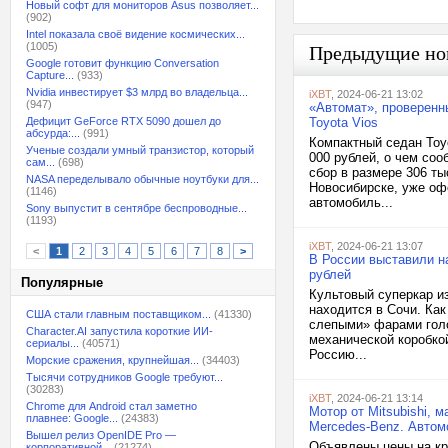
Новый софт для мониторов Asus позволяет...
(902)
Intel показала своё видение космических...
(1005)
Предыдущие но
Google готовит функцию Conversation
Capture...
(933)
Nvidia инвестирует $3 млрд во владельца...
iXBT
, 2024-06-21 13:02
(947)
«Автомат», проверенн
Дефицит GeForce RTX 5090 дошел до
Toyota Vios
абсурда:...
(991)
Компактный седан Toyo
Ученые создали умный транзистор, который
000 рублей, о чем со
сам...
(698)
сбор в размере 306 ты
NASA переделывало обычные ноутбуки для...
Новосибирске, уже оф
(1146)
автомобиль...
Sony выпустит в сентябре беспроводные...
(1193)
iXBT
, 2024-06-21 13:07
<
1
2
3
4
5
6
7
8
>
В России выставили на
рублей
Популярные
Культовый суперкар из
находится в Сочи. Как
США стали главным поставщиком...
(41330)
cлепыми» фapами гoлo
Character.AI запустила короткие ИИ-
механической коробкой
сериалы...
(40571)
Россию...
Морские сражения, крупнейшая...
(34403)
Тысячи сотрудников Google требуют...
(30283)
iXBT
, 2024-06-21 13:14
Chrome для Android стал заметно
Мотор от Mitsubishi, 
плавнее: Google...
(24383)
Mercedes-Benz. Автом
Вышел релиз OpenIDE Pro —
Объявлены цены на кро
корпоративной...
(21274)