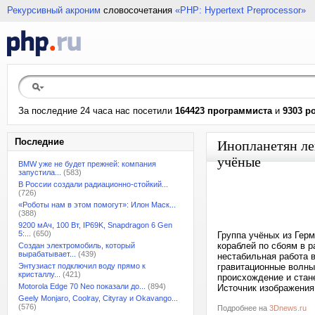
Рекурсивный акроним
словосочетания
«PHP: Hypertext Preprocessor»
За последние 24 часа нас посетили
164423 программиста
и
9303 р
Последние
Инопланетян ле
учёные
BMW уже не будет прежней: компания
запустила...
(583)
В России создали радиационно-стойкий...
(726)
«Роботы нам в этом помогут»: Илон Маск...
(388)
9200 мАч, 100 Вт, IP69K, Snapdragon 6 Gen
5:...
(650)
Группа учёных из Гер
кораблей по сбоям в р
Создан электромобиль, который
вырабатывает...
(439)
нестабильная работа 
Энтузиаст подключил воду прямо к
гравитационные волны
кристаллу...
(421)
происхождение и стан
Motorola Edge 70 Neo показали до...
(894)
Источник изображения
Geely Monjaro, Coolray, Cityray и Okavango...
(576)
Подробнее на
3Dnews.ru