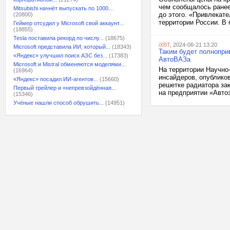
чем сообщалось ранее
Mitsubishi начнёт выпускать по 1000...
до этого. «Привлекате
(20800)
территории России. В 
Геймер отсудил у Microsoft свой аккаунт...
(18855)
Tesla поставила рекорд по числу...
(18675)
iXBT
, 2024-06-21 13:20
Microsoft представила ИИ, который...
(18343)
Таким будет полнопри
«Яндекс» улучшил поиск АЗС без...
(17383)
АвтоВАЗа
Microsoft и Mistral обменяются моделями...
На территории Научно
(16964)
инсайдеров, опублико
«Яндекс» посадил ИИ-агентов...
(15660)
решетке радиатора зак
Первый трейлер и «непревзойдённая...
на предприятии «Автоз
(15346)
Учёные нашли способ обрушить...
(14951)