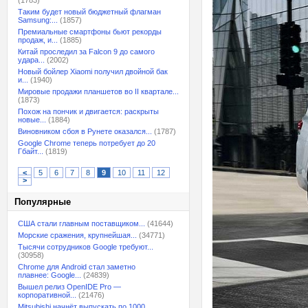
(1783)
Таким будет новый бюджетный флагман
Samsung:...
(1857)
Премиальные смартфоны бьют рекорды
продаж, и...
(1885)
Китай проследил за Falcon 9 до самого
удара...
(2002)
Новый бойлер Xiaomi получил двойной бак
и...
(1940)
Мировые продажи планшетов во II квартале...
(1873)
Похож на пончик и двигается: раскрыты
новые...
(1884)
Виновником сбоя в Рунете оказался...
(1787)
Google Chrome теперь потребует до 20
Гбайт...
(1819)
<
5
6
7
8
9
10
11
12
>
Популярные
США стали главным поставщиком...
(41644)
Морские сражения, крупнейшая...
(34771)
Тысячи сотрудников Google требуют...
(30958)
Chrome для Android стал заметно
плавнее: Google...
(24839)
Вышел релиз OpenIDE Pro —
корпоративной...
(21476)
Mitsubishi начнёт выпускать по 1000...