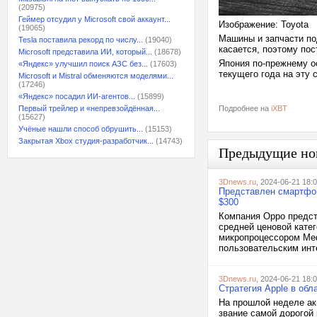
(20975)
Геймер отсудил у Microsoft свой аккаунт...
Изображение: Toyota
(19065)
Машины и запчасти под
Tesla поставила рекорд по числу...
(19040)
касается, поэтому пос
Microsoft представила ИИ, который...
(18678)
Япония по-прежнему о
«Яндекс» улучшил поиск АЗС без...
(17603)
текущего года на эту
Microsoft и Mistral обменяются моделями...
(17246)
«Яндекс» посадил ИИ-агентов...
(15899)
Первый трейлер и «непревзойдённая...
Подробнее на
iXBT
(15627)
Учёные нашли способ обрушить...
(15153)
Закрытая Xbox студия-разработчик...
(14743)
Предыдущие но
3Dnews.ru
, 2024-06-21 18:
Представлен смартфон
$300
Компания Oppo предст
средней ценовой катег
микропроцессором Med
пользовательским инт
3Dnews.ru
, 2024-06-21 18:
Стратегия Apple в обл
На прошлой неделе ак
звание самой дорогой