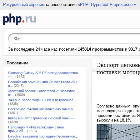
Рекурсивный акроним
словосочетания
«PHP: Hypertext Preprocessor»
За последние 24 часа нас посетили
145814 программистов
и
9317 
Последние
Экспорт легков
поставки мотоц
Samsung Galaxy S26 FE почти рассекречен
—...
(1943)
Российская замена Land Cruiser Prado 250
и...
(2345)
Жестокий боевик Condemned 2: Bloodshot
от...
(1900)
340 л. с, запас хода 867 км и встроенная...
(1835)
Согласно данным, опу
Роскосмос готовит космическую замену...
мае текущего года со
(1801)
просели поставки из Я
Китай меняет стратегию чиповой гонки —...
выросли на 18,1%.
(1828)
Неполадки у «Ростелекома» стали
причиной...
(1776)
Devolver выкатила последнее бесплатное...