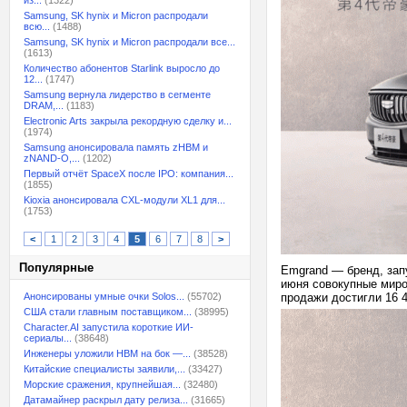
из...
(1322)
Samsung, SK hynix и Micron распродали
всю...
(1488)
Samsung, SK hynix и Micron распродали все...
(1613)
Количество абонентов Starlink выросло до
12...
(1747)
Samsung вернула лидерство в сегменте
DRAM,...
(1183)
Electronic Arts закрыла рекордную сделку и...
(1974)
Samsung анонсировала память zHBM и
zNAND-O,...
(1202)
Первый отчёт SpaceX после IPO: компания...
(1855)
Kioxia анонсировала CXL-модули XL1 для...
(1753)
<
1
2
3
4
5
6
7
8
>
Популярные
Emgrand — бренд, запу
июня совокупные миро
Анонсированы умные очки Solos...
(55702)
продажи достигли 16 
США стали главным поставщиком...
(38995)
Character.AI запустила короткие ИИ-
сериалы...
(38648)
Инженеры уложили HBM на бок —...
(38528)
Китайские специалисты заявили,...
(33427)
Морские сражения, крупнейшая...
(32480)
Датамайнер раскрыл дату релиза...
(31665)