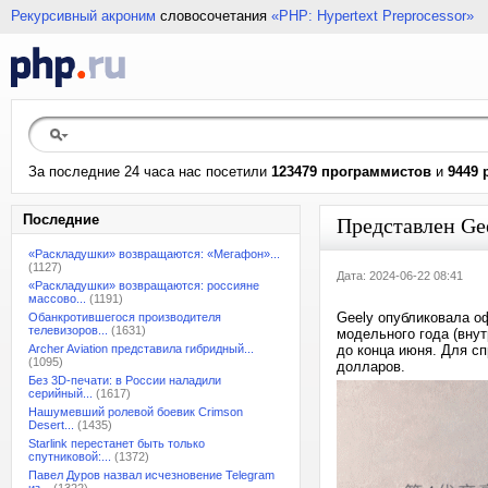
Рекурсивный акроним
словосочетания
«PHP: Hypertext Preprocessor»
За последние 24 часа нас посетили
123479 программистов
и
9449 
Последние
Представлен Ge
«Раскладушки» возвращаются: «Мегафон»...
(1127)
Дата: 2024-06-22 08:41
«Раскладушки» возвращаются: россияне
массово...
(1191)
Geely опубликовала о
Обанкротившегося производителя
телевизоров...
(1631)
модельного года (внут
Archer Aviation представила гибридный...
до конца июня. Для сп
(1095)
долларов.
Без 3D-печати: в России наладили
серийный...
(1617)
Нашумевший ролевой боевик Crimson
Desert...
(1435)
Starlink перестанет быть только
спутниковой:...
(1372)
Павел Дуров назвал исчезновение Telegram