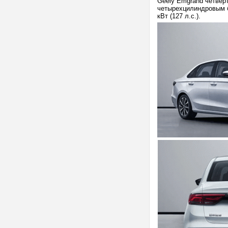
Geely Emgrand четвер
четырехцилиндровым 
кВт (127 л.с.).