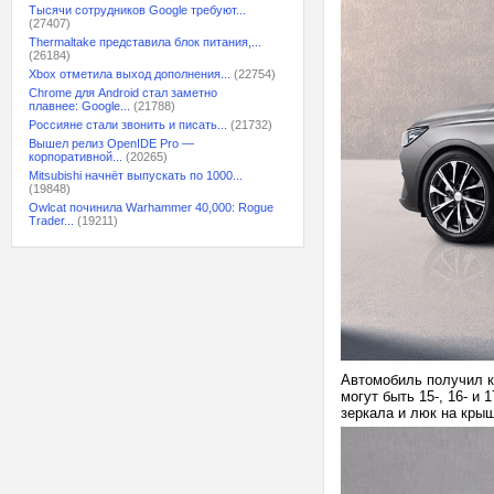
Тысячи сотрудников Google требуют...
(27407)
Thermaltake представила блок питания,...
(26184)
Xbox отметила выход дополнения...
(22754)
Chrome для Android стал заметно
плавнее: Google...
(21788)
Россияне стали звонить и писать...
(21732)
Вышел релиз OpenIDE Pro —
корпоративной...
(20265)
Mitsubishi начнёт выпускать по 1000...
(19848)
Owlcat починила Warhammer 40,000: Rogue
Trader...
(19211)
Автомобиль получил ку
могут быть 15-, 16- 
зеркала и люк на крыш