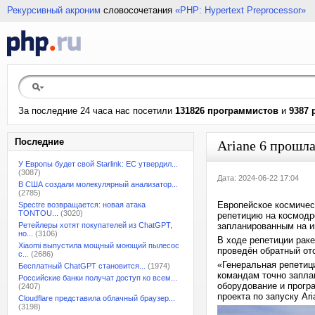
Рекурсивный акроним
словосочетания
«PHP: Hypertext Preprocessor»
За последние 24 часа нас посетили
131826 программистов
и
9387 
Последние
Ariane 6 прошл
У Европы будет свой Starlink: ЕС утвердил...
(3087)
Дата: 2024-06-22 17:04
В США создали молекулярный анализатор...
(2785)
Европейское космичес
Spectre возвращается: новая атака
TONTOU...
(3020)
репетицию на космодр
Ретейлеры хотят покупателей из ChatGPT,
запланированным на 
но...
(3106)
В ходе репетиции рак
Xiaomi выпустила мощный моющий пылесос
проведён обратный от
с...
(2686)
«Генеральная репетиц
Бесплатный ChatGPT становится...
(1974)
командам точно запла
Российские банки получат доступ ко всем...
оборудование и прогр
(2407)
проекта по запуску Ari
Cloudflare представила облачный браузер...
(3198)