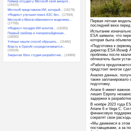
Геймер отсудил у Microsoft свой аккаунт...
(19433)
Microsoft представила ИИ, который...
(19179)
«Яндекс» улучшил поиск АЗС без...
(17934)
Microsoft и Mistral обменяются моделями...
Первая летная модель
(17705)
последней вехи перед 
«Яндекс» посадил ИИ-агентов...
(16283)
Испытание изначально
Первый трейлер и «непревзойдённая...
ESA заявили, что пере
(16050)
которая была объявле
Учёные нашли способ обрушить...
(15482)
«Подготовка к первом
Власть в OpenAI сосредотачивается...
директор ESA Йозеф А
(15016)
проблемы после квали
Закрытая Xbox студия-разработчик...
(14969)
обтекатель были уста
«Работа продолжается
предстоит многое сде
Анализ данных, получ
также запланировало 
подготовку.
Ariane 6 имеет важное
лишил Европу независ
задержки в разработке
В ноябре 2023 года E
Ariane 6 и Vega C. Со
финансовую поддержку
сократят свои расход
«Мы движемся в этом
поставщиками, а за п