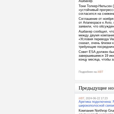
Ашбахер.
Тони Толкер-Нильсен (
«устойчивый прогресс
согласился на снижен
Соглашение от ноября
от Arianespace к Avio
заявили, что обсужде
Ашбахер сообщил, что
между двумя компания
«Условия перевода Veg
сказал, очень близки 
требующие посреднич
Совет ESA должен был
завершившемся 19 июн
концу месяца, чтобы з
Подробнее на
iXBT
Предыдущие но
iXBT
, 2024-06-22 17:23
Арктика подключена: 
широкополосной связи
Компания Northrop Gr