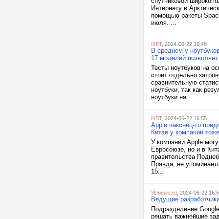
спутниковой широкопо
Интернету в Арктическ
помощью ракеты Space
июля. ...
iXBT
, 2024-06-22 16:48
В среднем у ноутбуков
17 моделей позволяет
Тесты ноутбуков на ос
стоит отдельно затрон
сравнительную статис
ноутбуки, так как рез
ноутбуки на...
iXBT
, 2024-06-22 16:55
Apple наконец-то пред
Китае у компании тож
У компании Apple могу
Евросоюзе, но и в Кит
правительства Поднеб
Правда, не упоминаетс
15...
3Dnews.ru
, 2024-06-22 16:
Ведущие разработчики
Подразделение Google
решать важнейшие зад