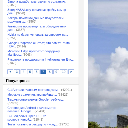
Европа доработала планы по созданию...
(2459)
Зонд NASA Lucy начал настройку камер
для...
(3278)
Хакеры похитили данные покупателей
модульных...
(2565)
Китайские производители оборудования
для...
(3387)
Nvidia не будет успевать за спросом на...
(3251)
Google DeepMind считает, что память типа
HBF...
(3414)
Microsoft Edge прекратит поддержку
Manifest...
(3043)
Руководить продажами в Intel назначен Дин...
(2969)
<
3
4
5
6
7
8
9
10
>
Популярные
США стали главным поставщиком...
(42201)
Морские сражения, крупнейшая...
(35421)
Тысячи сотрудников Google требуют...
(32459)
Chrome для Android стал заметно
плавнее: Google...
(25481)
Вышел релиз OpenIDE Pro —
корпоративной...
(21949)
Tesla поставила рекорд по числу...
(19730)