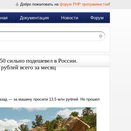
Добро пожаловать на
форум PHP программистов
!
вная
Документация
Новости
Форум
50 сильно подешевел в России.
рублей всего за месяц
Дата:
2024-
06-
22
20:06
назад — за машину просили 13,5 млн рублей. Но прошел