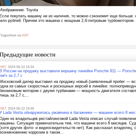
Изображение: Toyota
Если покупать машину не из наличия, то можно сэкономит еще больше: с
млн рублей. Причем это машина с мощным 2,4-литровым турбомотором.
Подробнее на
iXBT
Предыдущие новости
iXBT
, 2024-06-22 19:34
В России на продажу выставили вершину линейки Porsche 911 — Porsche
км/ч за 2,7 с
Московский дилер выставил на продажу новый (заявленный пробег — всег
одна из самых скоростных и роскошных версий в линейке: полнопривод
бензиновым мотором с двумя турбинами — мощность двигателя составляе
лишь за 2,7 с,...
iXBT
, 2024-06-22 19:48
У Lada Vesta обнаружилась ржавчина в багажнике — машине всего 8 ме
Один из владельцев рестайлинговой Lada Vesta описал случай появлен
машины. Ситуация примечательна тем, что машине всего 8 месяцев. Суд
(хотя других фото- и видеосвидетельств нет). Как рассказал владелец,
возникновению коррозии в таком...