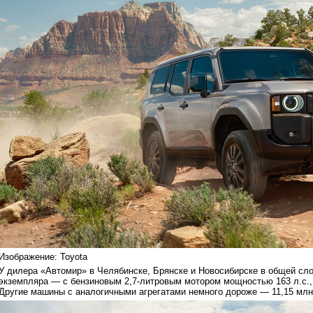
Изображение: Toyota
У дилера «Автомир» в Челябинске, Брянске и Новосибирске в общей сл
экземпляра — с бензиновым 2,7-литровым мотором мощностью 163 л.с.,
Другие машины с аналогичными агрегатами немного дороже — 11,15 млн