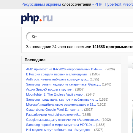
Рекурсивный акроним
словосочетания
«PHP: Hypertext Prepr
За последние 24 часа нас посетили
141686 программист
Последние
AMD привезёт на IFA 2026 «персональный ИИ» —...
(2026)
В России создали первый маломощный...
(1505)
Anthropic начала набирать команду для...
(1595)
Samsung готовит недорогие смарт-часы Galaxy...
(1948)
Акции SpaceX вошли в крутое...
(1857)
Moonlighter 2: The Endless Vault скоро...
(1446)
Samsung придумала, как почти избавиться от...
(1525)
Microsoft подтёрла свою рекомендацию о 32...
(1502)
Смартфоны Google Pixel 11 получат...
(2017)
Разработчики Android-приложений...
(1885)
Google назвала дату отключения «Ассистента»...
(1902)
Samsung первой в мире запустила HDR10+...
(1853)
ИИ-модели могут работать на чём угодно:...
(2375)