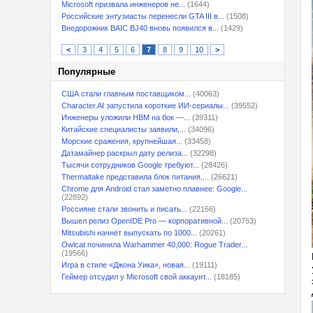
Microsoft призвала инженеров не...
(1644)
Российские энтузиасты перенесли GTA III в...
(1508)
Внедорожник BAIC BJ40 вновь появился в...
(1429)
<
3
4
5
6
7
8
9
10
>
Популярные
США стали главным поставщиком...
(40063)
Character.AI запустила короткие ИИ-сериалы...
(39552)
Инженеры уложили HBM на бок —...
(39311)
Китайские специалисты заявили,...
(34096)
Морские сражения, крупнейшая...
(33458)
Датамайнер раскрыл дату релиза...
(32298)
Тысячи сотрудников Google требуют...
(28426)
Thermaltake представила блок питания,...
(26621)
Chrome для Android стал заметно плавнее: Google...
(22892)
Россияне стали звонить и писать...
(22166)
Вышел релиз OpenIDE Pro — корпоративной...
(20753)
Mitsubishi начнёт выпускать по 1000...
(20261)
Owlcat починила Warhammer 40,000: Rogue Trader...
(19566)
Игра в стиле «Джона Уика», новая...
(19111)
Геймер отсудил у Microsoft свой аккаунт...
(18185)