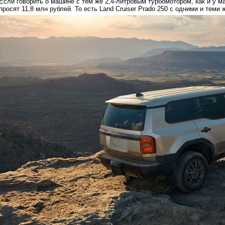
Если говорить о машине с тем же 2,4-литровым турбомотором, как и у м
просят 11,8 млн рублей. То есть Land Cruiser Prado 250 с одними и теми