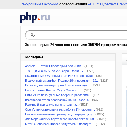
Рекурсивный акроним
словосочетания
«PHP: Hypertext Prepr
За последние 24 часа нас посетили
159794 программист
Последние
Android 17 станет последним большим...
(1151)
120 Гц и 7500 мАч за 220 евро. Redmi 17...
(773)
Смартфоны будут снимать в HDR без склейки...
(854)
Бюджетный смартфон Realme 16x представят 12...
(1228)
Китай подвесил над морем 16-мегаваттную...
(1238)
Новая статья: Kusan: City of Wolves —...
(919)
Сито 21-го века: ученые впервые разделили...
(1527)
Breathedge стала бесплатной на 48 часов, а...
(937)
Ракетный двигатель напечатали на...
(1523)
OpenAI приостановила разработку ИИ-модели...
(992)
Новый геймплейный трейлер подтвердил дату...
(1012)
Для марсианских вертолётов нового поколения...
(1615)
Китай снова попытается запустить и посадить...
(1542)