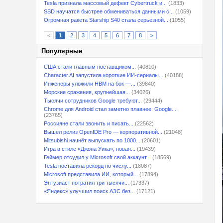
Tesla признала массовый дефект Cybertruck и...
(1833)
SSD научатся быстрее обмениваться данными с...
(1059)
Огромная ракета Starship S40 стала серьезной...
(1055)
<
1
2
3
4
5
6
7
8
>
Популярные
США стали главным поставщиком...
(40810)
Character.AI запустила короткие ИИ-сериалы...
(40188)
Инженеры уложили HBM на бок —...
(39840)
Морские сражения, крупнейшая...
(34026)
Тысячи сотрудников Google требуют...
(29444)
Chrome для Android стал заметно плавнее: Google...
(23765)
Россияне стали звонить и писать...
(22562)
Вышел релиз OpenIDE Pro — корпоративной...
(21048)
Mitsubishi начнёт выпускать по 1000...
(20601)
Игра в стиле «Джона Уика», новая...
(19439)
Геймер отсудил у Microsoft свой аккаунт...
(18569)
Tesla поставила рекорд по числу...
(18087)
Microsoft представила ИИ, который...
(17894)
Энтузиаст потратил три тысячи...
(17337)
«Яндекс» улучшил поиск АЗС без...
(17121)