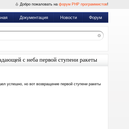
Добро пожаловать на
форум PHP программистов
!
вная
Документация
Новости
Форум
адающей с неба первой ступени ракеты
шел успешно, но вот возвращение первой ступени ракеты