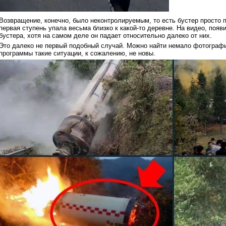
Возвращение, конечно, было неконтролируемым, то есть бустер просто па
первая ступень упала весьма близко к какой-то деревне. На видео, появ
бустера, хотя на самом деле он падает относительно далеко от них.
Это далеко не первый подобный случай. Можно найти немало фотографий
программы такие ситуации, к сожалению, не новы.