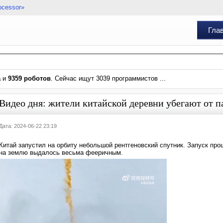
ocessor»
Гла
а
и
9359 роботов
. Сейчас ищут 3039 программистов ...
Видео дня: жители китайской деревни убегают от п
Дата: 2024-06-22 23:19
Китай запустил на орбиту небольшой рентгеновский спутник. Запуск про
на землю выдалось весьма фееричным.