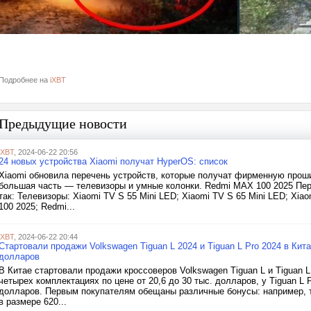
Подробнее на
iXBT
Предыдущие новости
iXBT
, 2024-06-22 20:56
24 новых устройства Xiaomi получат HyperOS: список
Xiaomi обновила перечень устройств, которые получат фирменную проши
большая часть — телевизоры и умные колонки. Redmi MAX 100 2025 Пе
так: Телевизоры: Xiaomi TV S 55 Mini LED; Xiaomi TV S 65 Mini LED; Xia
100 2025; Redmi...
iXBT
, 2024-06-22 20:44
Стартовали продажи Volkswagen Tiguan L 2024 и Tiguan L Pro 2024 в Кита
долларов
В Китае стартовали продажи кроссоверов Volkswagen Tiguan L и Tiguan 
четырех комплектациях по цене от 20,6 до 30 тыс. долларов, у Tiguan L 
долларов. Первым покупателям обещаны различные бонусы: например, т
в размере 620...