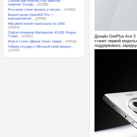
Chrome для Android стал заметно
плавнее: Google...
(22388)
Россияне стали звонить и писать...
(21965)
Вышел релиз OpenIDE Pro —
корпоративной...
(20496)
Mitsubishi начнёт выпускать по 1000...
(20054)
Owlcat починила Warhammer 40,000: Rogue
Дизайн OnePlus Ace 3
Trader...
(19401)
станет первой моделью
Игра в стиле «Джона Уика», новая...
(18916)
поддерживать зарядку
Геймер отсудил у Microsoft свой аккаунт...
(17970)