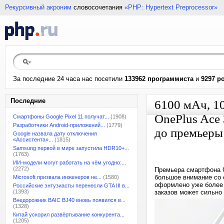
Рекурсивный акроним
словосочетания
«PHP: Hypertext Preprocessor»
За последние 24 часа нас посетили
133962 программиста
и
9297 р
Последние
6100 мАч, 10
OnePlus Ace 
Смартфоны Google Pixel 11 получат...
(1908)
Разработчики Android-приложений...
(1779)
до премьеры 
Google назвала дату отключения
«Ассистента»...
(1815)
Samsung первой в мире запустила HDR10+...
(1763)
ИИ-модели могут работать на чём угодно:...
(2272)
Премьера смартфона On
большое внимание со 
Microsoft призвала инженеров не...
(1580)
оформлено уже более 
Российские энтузиасты перенесли GTA III в...
(1393)
заказов может сильно
Внедорожник BAIC BJ40 вновь появился в...
(1328)
Китай ускорил развёртывание конкурента...
(1205)