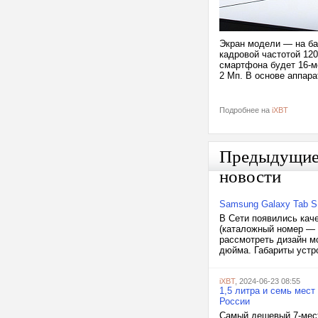
Экран модели — на ба
кадровой частотой 12
смартфона будет 16-м
2 Мп. В основе аппар
Подробнее на
iXBT
Предыдущи
новости
Samsung Galaxy Tab S1
В Сети появились кач
(каталожный номер — 
рассмотреть дизайн мо
дюйма. Габариты устро
iXBT
, 2024-06-23 08:55
1,5 литра и семь мес
России
Самый дешевый 7-мест