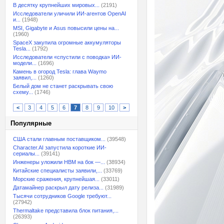
В десятку крупнейших мировых...
(2191)
Исследователи уличили ИИ-агентов OpenAI
и...
(1948)
MSI, Gigabyte и Asus повысили цены на...
(1960)
SpaceX закупила огромные аккумуляторы
Tesla...
(1792)
Исследователи «спустили с поводка» ИИ-
модели...
(1696)
Камень в огород Tesla: глава Waymo
заявил,...
(1260)
Белый дом не станет раскрывать свою
схему...
(1746)
<
3
4
5
6
7
8
9
10
>
Популярные
США стали главным поставщиком...
(39548)
Character.AI запустила короткие ИИ-
сериалы...
(39141)
Инженеры уложили HBM на бок —...
(38934)
Китайские специалисты заявили,...
(33769)
Морские сражения, крупнейшая...
(33011)
Датамайнер раскрыл дату релиза...
(31989)
Тысячи сотрудников Google требуют...
(27942)
Thermaltake представила блок питания,...
(26393)