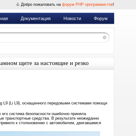
Добро пожаловать на
форум PHP программистов
!
вная
Документация
Новости
Форум
амном щите за настоящие и резко
Дата:
2024-
06-
24
07:04
ng L9 (Li L9), оснащенного передовыми системами помощи
к его система безопасности ошибочно приняла
е транспортные средства. В результате неожиданно
 привело к столкновению с автомобилем, двигавшимся