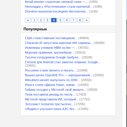
Китай меняет стратегию чиповой гонки —...
(1059)
Неполадки у «Ростелекома» стали причиной...
(1089)
Devolver выкатила последнее бесплатное...
(1145)
<
1
2
3
4
5
6
7
8
>
Популярные
США стали главным поставщиком...
(40684)
Character.AI запустила короткие ИИ-сериалы...
(40080)
Инженеры уложили HBM на бок —...
(39755)
Морские сражения, крупнейшая...
(33910)
Тысячи сотрудников Google требуют...
(29248)
Chrome для Android стал заметно плавнее: Google...
(23601)
Россияне стали звонить и писать...
(22498)
Вышел релиз OpenIDE Pro — корпоративной...
(20992)
Mitsubishi начнёт выпускать по 1000...
(20550)
Игра в стиле «Джона Уика», новая...
(19390)
Геймер отсудил у Microsoft свой аккаунт...
(18500)
Tesla поставила рекорд по числу...
(17923)
Microsoft представила ИИ, который...
(17752)
Энтузиаст потратил три тысячи...
(17295)
«Яндекс» улучшил поиск АЗС без...
(17045)