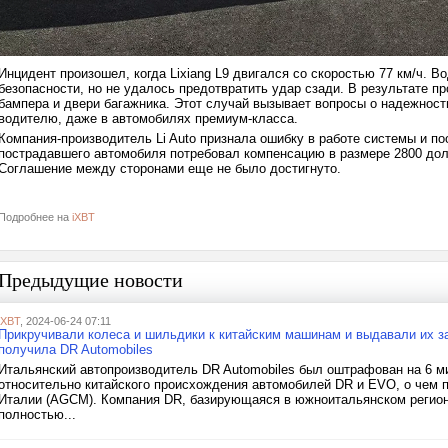
Инцидент произошел, когда Lixiang L9 двигался со скоростью 77 км/ч. 
безопасности, но не удалось предотвратить удар сзади. В результате 
бампера и двери багажника. Этот случай вызывает вопросы о надежнос
водителю, даже в автомобилях премиум-класса.
Компания-производитель Li Auto признала ошибку в работе системы и 
пострадавшего автомобиля потребовал компенсацию в размере 2800 дол
Соглашение между сторонами еще не было достигнуто.
Подробнее на
iXBT
Предыдущие новости
iXBT
, 2024-06-24 07:11
Прикручивали колеса и шильдики к китайским машинам и выдавали их з
получила DR Automobiles
Итальянский автопроизводитель DR Automobiles был оштрафован на 6 м
относительно китайского происхождения автомобилей DR и EVO, о чем 
Италии (AGCM). Компания DR, базирующаяся в южноитальянском регионе
полностью...