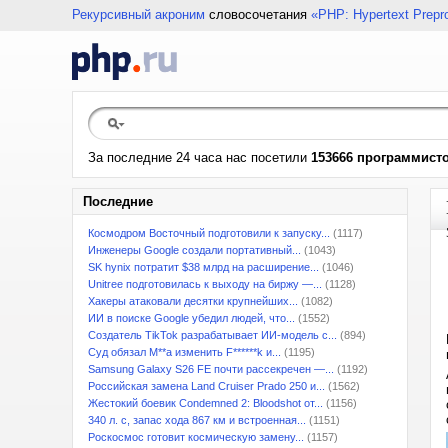
Рекурсивный акроним
словосочетания
«PHP: Hypertext Prepr
За последние 24 часа нас посетили
153666 программист
Последние
Космодром Восточный подготовили к запуску...
(1117)
Инженеры Google создали портативный...
(1043)
SK hynix потратит $38 млрд на расширение...
(1046)
Unitree подготовилась к выходу на биржу —...
(1128)
Хакеры атаковали десятки крупнейших...
(1082)
ИИ в поиске Google убедил людей, что...
(1552)
Создатель TikTok разрабатывает ИИ-модель с...
(894)
Суд обязал M**a изменить F******k и...
(1195)
Samsung Galaxy S26 FE почти рассекречен —...
(1192)
Российская замена Land Cruiser Prado 250 и...
(1562)
Жестокий боевик Condemned 2: Bloodshot от...
(1156)
340 л. с, запас хода 867 км и встроенная...
(1151)
Роскосмос готовит космическую замену...
(1157)