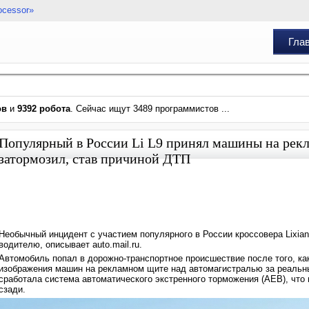
ocessor»
Гла
ов
и
9392 робота
. Сейчас ищут 3489 программистов ...
Популярный в России Li L9 принял машины на рекл
затормозил, став причиной ДТП
Необычный инцидент с участием популярного в России кроссовера Lixia
водителю, описывает auto.mail.ru.
Автомобиль попал в дорожно-транспортное происшествие после того, ка
изображения машин на рекламном щите над автомагистралью за реальны
сработала система автоматического экстренного торможения (AEB), что
сзади.