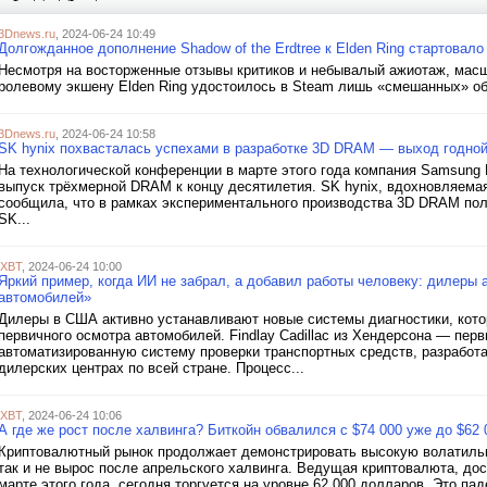
3Dnews.ru
, 2024-06-24 10:49
Долгожданное дополнение Shadow of the Erdtree к Elden Ring стартова
Несмотря на восторженные отзывы критиков и небывалый ажиотаж, масшт
ролевому экшену Elden Ring удостоилось в Steam лишь «смешанных» обз
3Dnews.ru
, 2024-06-24 10:58
SK hynix похвасталась успехами в разработке 3D DRAM — выход годной
На технологической конференции в марте этого года компания Samsung E
выпуск трёхмерной DRAM к концу десятилетия. SK hynix, вдохновляема
сообщила, что в рамках экспериментального производства 3D DRAM пол
SK...
iXBT
, 2024-06-24 10:00
Яркий пример, когда ИИ не забрал, а добавил работы человеку: дилеры
автомобилей»
Дилеры в США активно устанавливают новые системы диагностики, кото
первичного осмотра автомобилей. Findlay Cadillac из Хендерсона — пер
автоматизированную систему проверки транспортных средств, разработ
дилерских центрах по всей стране. Процесс...
iXBT
, 2024-06-24 10:06
А где же рост после халвинга? Биткойн обвалился с $74 000 уже до $62
Криптовалютный рынок продолжает демонстрировать высокую волатильно
так и не вырос после апрельского халвинга. Ведущая криптовалюта, до
марте этого года, сегодня торгуется на уровне 62 000 долларов. Это па