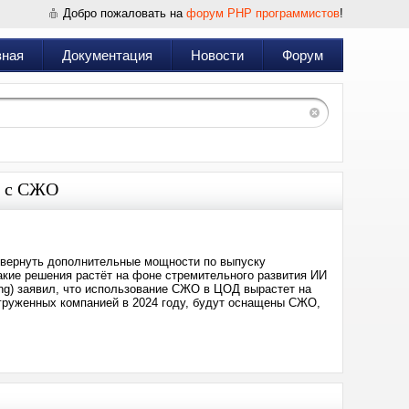
Добро пожаловать на
форум PHP программистов
!
вная
Документация
Новости
Форум
и с СЖО
азвернуть дополнительные мощности по выпуску
акие решения растёт на фоне стремительного развития ИИ
ang) заявил, что использование СЖО в ЦОД вырастет на
тгруженных компанией в 2024 году, будут оснащены СЖО,