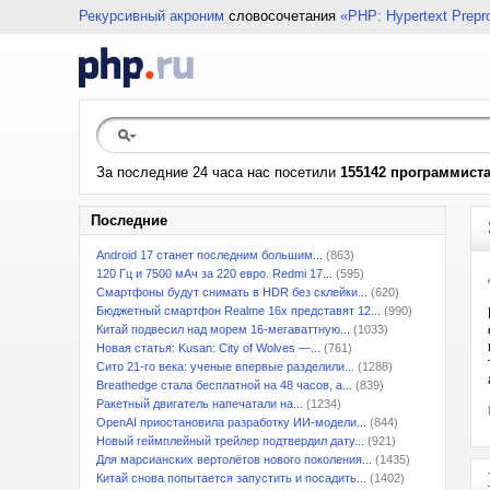
Рекурсивный акроним
словосочетания
«PHP: Hypertext Prepr
За последние 24 часа нас посетили
155142 программист
Последние
Android 17 станет последним большим...
(863)
120 Гц и 7500 мАч за 220 евро. Redmi 17...
(595)
Смартфоны будут снимать в HDR без склейки...
(620)
Бюджетный смартфон Realme 16x представят 12...
(990)
Китай подвесил над морем 16-мегаваттную...
(1033)
Новая статья: Kusan: City of Wolves —...
(761)
Сито 21-го века: ученые впервые разделили...
(1288)
Breathedge стала бесплатной на 48 часов, а...
(839)
Ракетный двигатель напечатали на...
(1234)
OpenAI приостановила разработку ИИ-модели...
(844)
Новый геймплейный трейлер подтвердил дату...
(921)
Для марсианских вертолётов нового поколения...
(1435)
Китай снова попытается запустить и посадить...
(1402)