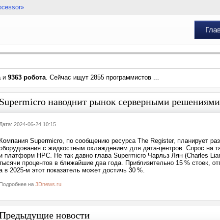
ocessor»
Гла
а
и
9363 робота
. Сейчас ищут 2855 программистов ...
Supermicro наводнит рынок серверными решениям
Дата: 2024-06-24 10:15
Компания Supermicro, по сообщению ресурса The Register, планирует р
оборудования с жидкостным охлаждением для дата-центров. Спрос на т
и платформ НРС. Не так давно глава Supermicro Чарльз Лян (Charles Li
тысячи процентов в ближайшие два года. Приблизительно 15 % стоек, о
а в 2025-м этот показатель может достичь 30 %.
Подробнее на
3Dnews.ru
Предыдущие новости