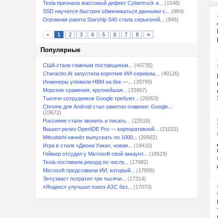
Tesla признала массовый дефект Cybertruck и...
(1548)
SSD научатся быстрее обмениваться данными с...
(984)
Огромная ракета Starship S40 стала серьезной...
(945)
<
1
2
3
4
5
6
7
8
>
Популярные
США стали главным поставщиком...
(40735)
Character.AI запустила короткие ИИ-сериалы...
(40126)
Инженеры уложили HBM на бок —...
(39799)
Морские сражения, крупнейшая...
(33967)
Тысячи сотрудников Google требуют...
(29353)
Chrome для Android стал заметно плавнее: Google...
(23672)
Россияне стали звонить и писать...
(22519)
Вышел релиз OpenIDE Pro — корпоративной...
(21022)
Mitsubishi начнёт выпускать по 1000...
(20562)
Игра в стиле «Джона Уика», новая...
(19410)
Геймер отсудил у Microsoft свой аккаунт...
(18529)
Tesla поставила рекорд по числу...
(17982)
Microsoft представила ИИ, который...
(17806)
Энтузиаст потратил три тысячи...
(17314)
«Яндекс» улучшил поиск АЗС без...
(17073)