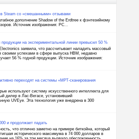
ло в Steam со «смешанными» отзывами
абное дополнение Shadow of the Erdtree к фэнтезийному
оров. Источник изображения: PC...
 продукции на экспериментальной линии превысил 50 %
lectronics заявила, что рассчитывает наладить массовый
я своими успехами в сфере выпуска HBM, недавно
учает 56 % годной продукции. Источник изображения:
 активно переходят на системы «МРТ-сканирования
рые используют систему искусственного интеллекта для
вый дилер в Лас-Вегасе, установивший
анную UVEye. Эта технология уже внедрена в 300
 000 и продолжает падать
сть, что отлично заметно на примере биткойна, который
стигшая исторического максимума в 74 000 долларов в
дение на 16% за три месяца вызвало обеспокоенность