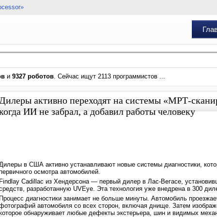
ocessor»
Гла
ов
и
9327 роботов
. Сейчас ищут 2113 программистов ...
Дилеры активно переходят на системы «МРТ-скани
когда ИИ не забрал, а добавил работы человеку
Дилеры в США активно устанавливают новые системы диагностики, кото
первичного осмотра автомобилей.
Findlay Cadillac из Хендерсона — первый дилер в Лас-Вегасе, установ
средств, разработанную UVEye. Эта технология уже внедрена в 300 диле
Процесс диагностики занимает не больше минуты. Автомобиль проезжает
фотографий автомобиля со всех сторон, включая днище. Затем изображ
которое обнаруживает любые дефекты экстерьера, шин и видимых механ