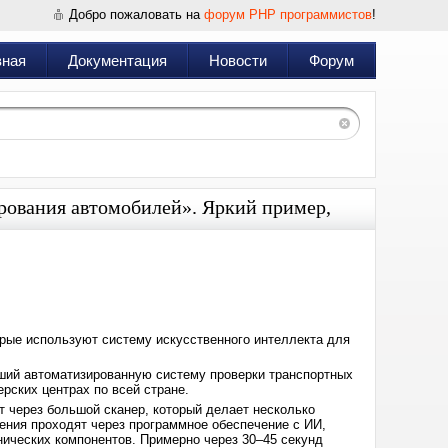
Добро пожаловать на
форум PHP программистов
!
вная
Документация
Новости
Форум
рования автомобилей». Яркий пример,
Дата:
2024-
06-
24
10:00
рые используют систему искусственного интеллекта для
ивший автоматизированную систему проверки транспортных
рских центрах по всей стране.
 через большой сканер, который делает несколько
ения проходят через программное обеспечение с ИИ,
ических компонентов. Примерно через 30–45 секунд