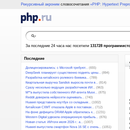
Рекурсивный акроним
словосочетания
«PHP: Hypertext Prepr
За последние 24 часа нас посетили
131728 программист
Последние
Долицензировались: с Microsoft требуют...
(655)
DeepSeek планирует существенно поднять цены...
(894)
Разработка китайского ролевого боевика...
(789)
Квартальная выручка Sandisk выросла почти в...
(814)
Сразу несколько ведущих разработчиков ИИ...
(963)
M**a выпустила собственного ИИ-агента Muse...
(875)
Reddit доверила нейросети оценивать...
(740)
Huawei представила ноутбук со складным...
(1002)
Китайская CXMT отказала Apple в поставках...
(712)
На фоне дефицита DRAM Apple обратилась к...
(1231)
Western Digital удвоила операционную прибыль...
(876)
Новая статья: ИИтоги июля 2026 г.: а...
(1007)
Huawei выпустила смартфон Nova 16 SE с очень...
(1051)