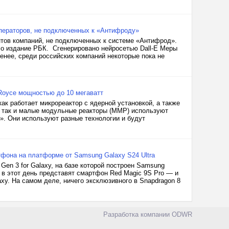
операторов, не подключенных к «Антифроду»
нтов компаний, не подключенных к системе «Антифрод».
о издание РБК. Сгенерировано нейросетью Dall-E Меры
енее, среди российских компаний некоторые пока не
-Royce мощностью до 10 мегаватт
как работает микрореактор с ядерной установкой, а также
ы, так и малые модульные реакторы (ММР) используют
». Они используют разные технологии и будут
фона на платформе от Samsung Galaxy S24 Ultra
en 3 for Galaxy, на базе которой построен Samsung
: в этот день представят смартфон Red Magic 9S Pro — и
axy. На самом деле, ничего эксклюзивного в Snapdragon 8
Разработка компании
ODWR