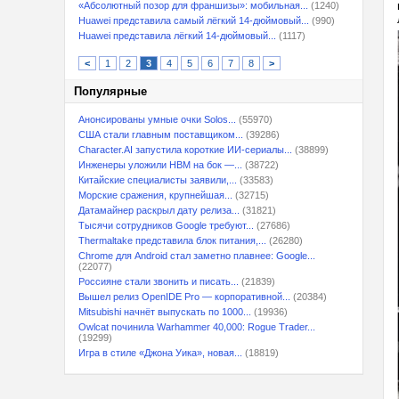
«Абсолютный позор для франшизы»: мобильная...
(1240)
Huawei представила самый лёгкий 14-дюймовый...
(990)
Huawei представила лёгкий 14-дюймовый...
(1117)
<
1
2
3
4
5
6
7
8
>
Популярные
Анонсированы умные очки Solos...
(55970)
США стали главным поставщиком...
(39286)
Character.AI запустила короткие ИИ-сериалы...
(38899)
Инженеры уложили HBM на бок —...
(38722)
Китайские специалисты заявили,...
(33583)
Морские сражения, крупнейшая...
(32715)
Датамайнер раскрыл дату релиза...
(31821)
Тысячи сотрудников Google требуют...
(27686)
Thermaltake представила блок питания,...
(26280)
Chrome для Android стал заметно плавнее: Google...
(22077)
Россияне стали звонить и писать...
(21839)
Вышел релиз OpenIDE Pro — корпоративной...
(20384)
Mitsubishi начнёт выпускать по 1000...
(19936)
Owlcat починила Warhammer 40,000: Rogue Trader...
(19299)
Игра в стиле «Джона Уика», новая...
(18819)