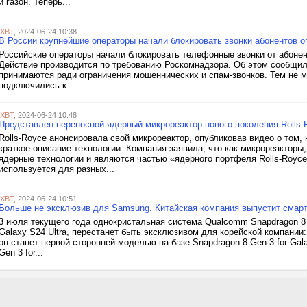
и газон. Теперь...
iXBT
, 2024-06-24 10:38
В России крупнейшие операторы начали блокировать звонки абонентов 
Российские операторы начали блокировать телефонные звонки от абоне
Действие производится по требованию Роскомнадзора. Об этом сообщил
принимаются ради ограничения мошеннических и спам-звонков. Тем не м
подключились к...
iXBT
, 2024-06-24 10:48
Представлен переносной ядерный микрореактор нового поколения Rolls
Rolls-Royce анонсировала свой микрореактор, опубликовав видео о том, 
краткое описание технологии. Компания заявила, что как микрореактор
ядерные технологии и являются частью «ядерного портфеля Rolls-Royce
используется для разных...
iXBT
, 2024-06-24 10:51
Больше не эксклюзив для Samsung. Китайская компания выпустит смарт
3 июля текущего года однокристальная система Qualcomm Snapdragon 8 G
Galaxy S24 Ultra, перестанет быть эксклюзивом для корейской компании
он станет первой сторонней моделью на базе Snapdragon 8 Gen 3 for Gal
Gen 3 for...