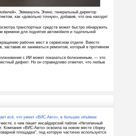
мобилей». Эммануэль Эпино, генеральный директор
лектом, как «довольно точную», добавив, что она находит
 осмотра транспортных средств может быстро обнаружить
ьше времени для поднятия автомобиля и тщательной
 сокращению рабочих мест в сервисном отделе. Вместо
в, заставив их заниматься ремонтом, который в противном
толкновение с ИИ может показаться болезненным, — это
звестный дефект. Но он справедливо отметил, что любые
ает всё, что умеет «ВИС-Авто», в больших объёмах
 месте, о чем пишет инсайдерский паблик «Нетипичный
т. Компания «ВИС-Авто» освоила на новом месте сборку
товарной площадки", под которую частично используется