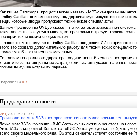
Как пишет Carscoops, процесс можно назвать «МРТ-сканированием авто
Findlay Cadillac, описал систему, поддерживаемую искусственным интел
вещи, которые иногда пропускают технические специалисты.
Дэниел Франдсен из UVEye сказал, что их автоматизированная система
такие дефекты, как утечка масла, которая обычно требует гораздо бол
проверки техническим специалистом.
Главное то, что в случае с Findlay Cadillac внедрение ИИ не привело к
этого это создало дополнительную работу для технических специалисто
случае мог бы остаться незамеченным.
По словам генерального директора, «единственный человек, которому с
клиент» из-за потенциальных затрат, если система укажет на ранее неи
проблемы лучше устранить заранее.
Подробнее на
iXBT
Предыдущие новости
iXBT
, 2024-06-24 10:34
Производство АвтоВАЗа, которое простаивало более восьми лет, выпуск
Дочка АвтоВАЗа компания «ВИС-Авто» очень активно работает на новом
АвтоВАЗ» в соцсети «ВКонтакте». «ВИС-Авто» уже делает всё, что умее
всего своего модельного ряда. Об этом свидетельствует состояние ее "