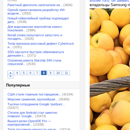
(2538)
Более того, он заявил
владельцы Samsung по
Ракетный двигатель напечатали на...
(3606)
OpenAI приостановила разработку ИИ-
модели...
(2592)
Новый геймплейный трейлер подтвердил
дату...
(2538)
Для марсианских вертолётов нового
поколения...
(3386)
Китай снова попытается запустить и
посадить...
(3326)
Tesla признала массовый дефект Cybertruck
и...
(3331)
SSD научатся быстрее обмениваться
данными с...
(2371)
Огромная ракета Starship S40 стала
серьезной...
(2530)
<
4
5
6
7
8
9
10
11
>
Популярные
США стали главным поставщиком...
(42194)
Морские сражения, крупнейшая...
(35405)
Тысячи сотрудников Google требуют...
(32427)
Chrome для Android стал заметно
плавнее: Google...
(25473)
Вышел релиз OpenIDE Pro —
корпоративной...
(21938)
Tesla поставила рекорд по числу...
(19714)