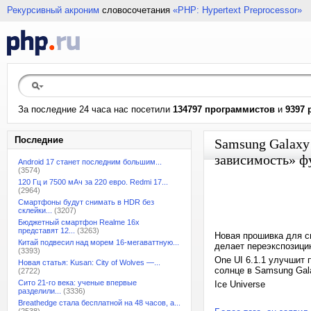
Рекурсивный акроним
словосочетания
«PHP: Hypertext Preprocessor»
За последние 24 часа нас посетили
134797 программистов
и
9397 
Последние
Samsung Galaxy
зависимость» ф
Android 17 станет последним большим...
(3574)
120 Гц и 7500 мАч за 220 евро. Redmi 17...
(2964)
Смартфоны будут снимать в HDR без
склейки...
(3207)
Бюджетный смартфон Realme 16x
представят 12...
(3263)
Новая прошивка для с
Китай подвесил над морем 16-мегаваттную...
делает переэкспозицию
(3393)
One UI 6.1.1 улучшит 
Новая статья: Kusan: City of Wolves —...
солнце в Samsung Gala
(2722)
Сито 21-го века: ученые впервые
Ice Universe
разделили...
(3336)
Breathedge стала бесплатной на 48 часов, а...