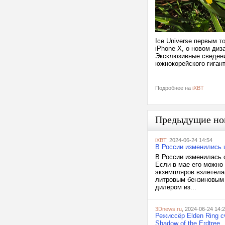
Ice Universe первым т
iPhone X, о новом диз
Эксклюзивные сведени
южнокорейского гигант
Подробнее на
iXBT
Предыдущие но
iXBT
, 2024-06-24 14:54
В России изменились ц
В России изменилась 
Если в мае его можно 
экземпляров взлетела
литровым бензиновым 
дилером из...
3Dnews.ru
, 2024-06-24 14:
Режиссёр Elden Ring с
Shadow of the Erdtree