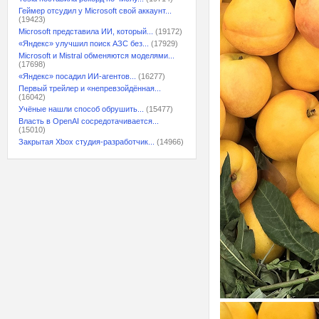
Геймер отсудил у Microsoft свой аккаунт...
(19423)
Microsoft представила ИИ, который...
(19172)
«Яндекс» улучшил поиск АЗС без...
(17929)
Microsoft и Mistral обменяются моделями...
(17698)
«Яндекс» посадил ИИ-агентов...
(16277)
Первый трейлер и «непревзойдённая...
(16042)
Учёные нашли способ обрушить...
(15477)
Власть в OpenAI сосредотачивается...
(15010)
Закрытая Xbox студия-разработчик...
(14966)