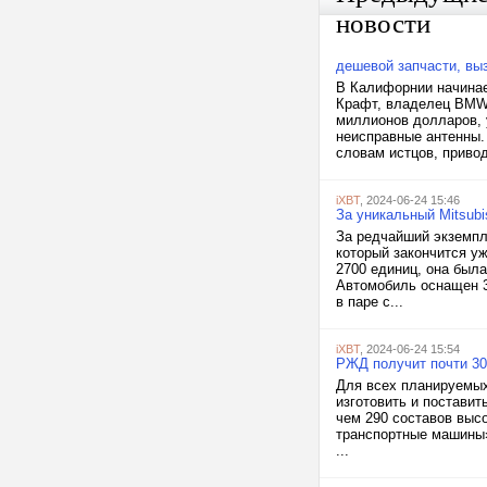
новости
дешевой запчасти, в
В Калифорнии начинае
Крафт, владелец BMW 
миллионов долларов, 
неисправные антенны. 
словам истцов, привод
iXBT
, 2024-06-24 15:46
За уникальный Mitsubis
За редчайший экземпля
который закончится у
2700 единиц, она был
Автомобиль оснащен 3
в паре с...
iXBT
, 2024-06-24 15:54
РЖД получит почти 3
Для всех планируемых
изготовить и постави
чем 290 составов выс
транспортные машины»
...