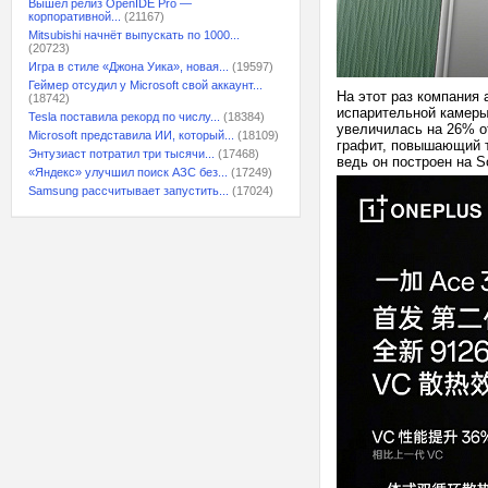
Вышел релиз OpenIDE Pro —
корпоративной...
(21167)
Mitsubishi начнёт выпускать по 1000...
(20723)
Игра в стиле «Джона Уика», новая...
(19597)
Геймер отсудил у Microsoft свой аккаунт...
На этот раз компания
(18742)
испарительной камеры
Tesla поставила рекорд по числу...
(18384)
увеличилась на 26% о
Microsoft представила ИИ, который...
(18109)
графит, повышающий т
Энтузиаст потратил три тысячи...
(17468)
ведь он построен на S
«Яндекс» улучшил поиск АЗС без...
(17249)
Samsung рассчитывает запустить...
(17024)