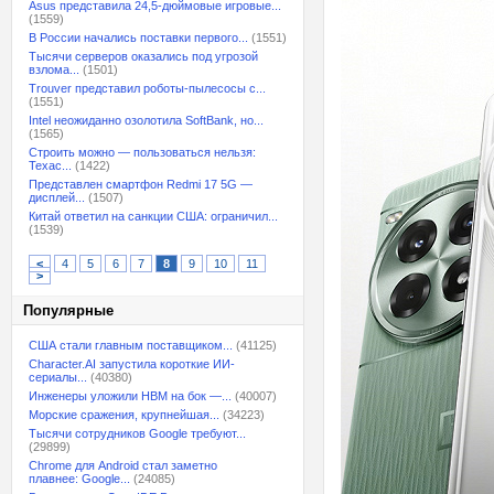
Asus представила 24,5-дюймовые игровые...
(1559)
В России начались поставки первого...
(1551)
Тысячи серверов оказались под угрозой
взлома...
(1501)
Trouver представил роботы-пылесосы с...
(1551)
Intel неожиданно озолотила SoftBank, но...
(1565)
Строить можно — пользоваться нельзя:
Техас...
(1422)
Представлен смартфон Redmi 17 5G —
дисплей...
(1507)
Китай ответил на санкции США: ограничил...
(1539)
<
4
5
6
7
8
9
10
11
>
Популярные
США стали главным поставщиком...
(41125)
Character.AI запустила короткие ИИ-
сериалы...
(40380)
Инженеры уложили HBM на бок —...
(40007)
Морские сражения, крупнейшая...
(34223)
Тысячи сотрудников Google требуют...
(29899)
Chrome для Android стал заметно
плавнее: Google...
(24085)