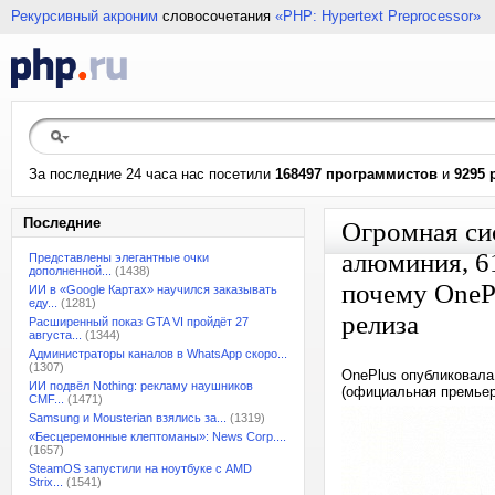
Рекурсивный акроним
словосочетания
«PHP: Hypertext Preprocessor»
За последние 24 часа нас посетили
168497 программистов
и
9295 
Последние
Огромная си
алюминия, 61
Представлены элегантные очки
дополненной...
(1438)
почему OnePl
ИИ в «Google Картах» научился заказывать
еду...
(1281)
релиза
Расширенный показ GTA VI пройдёт 27
августа...
(1344)
Администраторы каналов в WhatsApp скоро...
(1307)
OnePlus опубликовала
ИИ подвёл Nothing: рекламу наушников
(официальная премьер
CMF...
(1471)
Samsung и Mousterian взялись за...
(1319)
«Бесцеремонные клептоманы»: News Corp....
(1657)
SteamOS запустили на ноутбуке с AMD
Strix...
(1541)