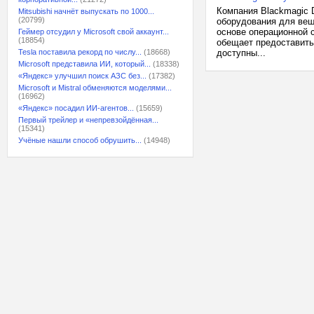
Компания Blackmagic 
Mitsubishi начнёт выпускать по 1000...
(20799)
оборудования для вещ
основе операционной 
Геймер отсудил у Microsoft свой аккаунт...
(18854)
обещает предоставить
Tesla поставила рекорд по числу...
(18668)
доступны...
Microsoft представила ИИ, который...
(18338)
«Яндекс» улучшил поиск АЗС без...
(17382)
Microsoft и Mistral обменяются моделями...
(16962)
«Яндекс» посадил ИИ-агентов...
(15659)
Первый трейлер и «непревзойдённая...
(15341)
Учёные нашли способ обрушить...
(14948)