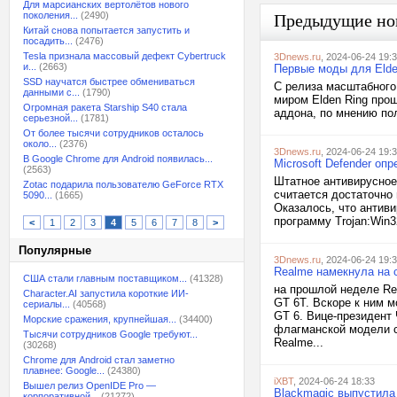
Для марсианских вертолётов нового
поколения...
(2490)
Предыдущие но
Китай снова попытается запустить и
посадить...
(2476)
Tesla признала массовый дефект Cybertruck
3Dnews.ru
, 2024-06-24 19:
и...
(2663)
Первые моды для Elde
SSD научатся быстрее обмениваться
С релиза масштабного
данными с...
(1790)
миром Elden Ring про
Огромная ракета Starship S40 стала
аддона, по мнению пол
серьезной...
(1781)
От более тысячи сотрудников осталось
около...
(2376)
3Dnews.ru
, 2024-06-24 19:
В Google Chrome для Android появилась...
Microsoft Defender оп
(2563)
Штатное антивирусное
Zotac подарила пользователю GeForce RTX
считается достаточно
5090...
(1665)
Оказалось, что антиви
программу Trojan:Win32
<
1
2
3
4
5
6
7
8
>
Популярные
3Dnews.ru
, 2024-06-24 19:
Realme намекнула на 
США стали главным поставщиком...
(41328)
на прошлой неделе Re
Character.AI запустила короткие ИИ-
GT 6T. Вскоре к ним 
сериалы...
(40568)
GT 6. Вице-президент
Морские сражения, крупнейшая...
(34400)
флагманской модели с
Тысячи сотрудников Google требуют...
Realme...
(30268)
Chrome для Android стал заметно
плавнее: Google...
(24380)
iXBT
, 2024-06-24 18:33
Вышел релиз OpenIDE Pro —
Blackmagic выпустила
корпоративной...
(21272)