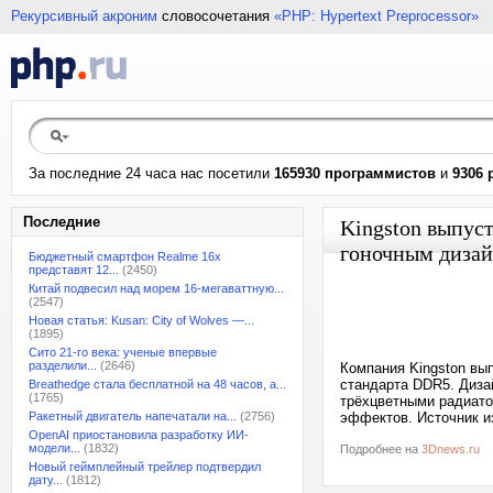
Рекурсивный акроним
словосочетания
«PHP: Hypertext Preprocessor»
За последние 24 часа нас посетили
165930 программистов
и
9306 
Последние
Kingston выпус
гоночным дизай
Бюджетный смартфон Realme 16x
представят 12...
(2450)
Китай подвесил над морем 16-мегаваттную...
(2547)
Новая статья: Kusan: City of Wolves —...
(1895)
Сито 21-го века: ученые впервые
разделили...
(2646)
Компания Kingston вып
стандарта DDR5. Диза
Breathedge стала бесплатной на 48 часов, а...
(1765)
трёхцветными радиато
Ракетный двигатель напечатали на...
(2756)
эффектов. Источник и
OpenAI приостановила разработку ИИ-
модели...
(1832)
Подробнее на
3Dnews.ru
Новый геймплейный трейлер подтвердил
дату...
(1812)