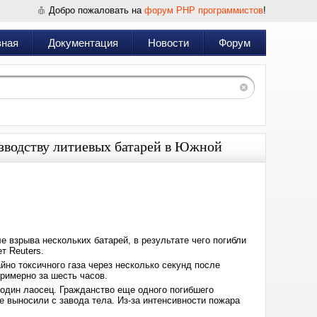
Добро пожаловать на
форум PHP программистов
!
вная
Документация
Новости
Форум
изводству литиевых батарей в Южной
Дата:
2024-
06-
25
07:12
 взрыва нескольких батарей, в результате чего погибли
т Reuters.
но токсичного газа через несколько секунд после
примерно за шесть часов.
один лаосец. Гражданство еще одного погибшего
е выносили с завода тела. Из-за интенсивности пожара