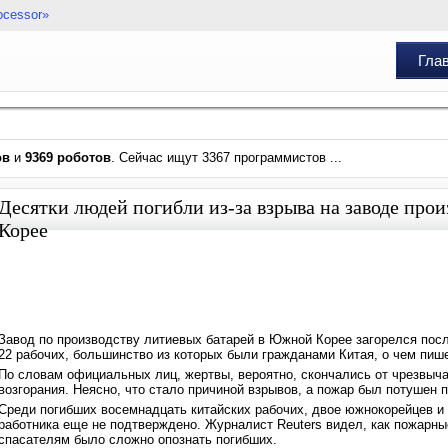
ocessor»
Гла
ов
и
9369 роботов
. Сейчас ищут 3367 программистов ...
Десятки людей погибли из-за взрыва на заводе про
Корее
Завод по производству литиевых батарей в Южной Корее загорелся после
22 рабочих, большинство из которых были гражданами Китая, о чем пише
По словам официальных лиц, жертвы, вероятно, скончались от чрезвычай
возгорания. Неясно, что стало причиной взрывов, а пожар был потушен 
Среди погибших восемнадцать китайских рабочих, двое южнокорейцев и 
работника еще не подтверждено. Журналист Reuters видел, как пожарны
спасателям было сложно опознать погибших.