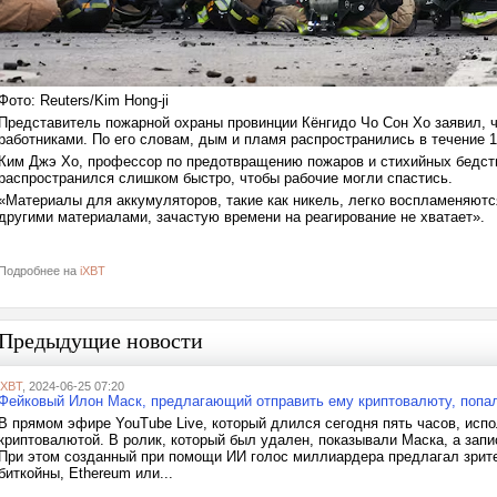
Фото: Reuters/Kim Hong-ji
Представитель пожарной охраны провинции Кёнгидо Чо Сон Хо заявил,
работниками. По его словам, дым и пламя распространились в течение 1
Ким Джэ Хо, профессор по предотвращению пожаров и стихийных бедстви
распространился слишком быстро, чтобы рабочие могли спастись.
«Материалы для аккумуляторов, такие как никель, легко воспламеняют
другими материалами, зачастую времени на реагирование не хватает».
Подробнее на
iXBT
Предыдущие новости
iXBT
, 2024-06-25 07:20
Фейковый Илон Маск, предлагающий отправить ему криптовалюту, попал
В прямом эфире YouTube Live, который длился сегодня пять часов, ис
криптовалютой. В ролик, который был удален, показывали Маска, а запи
При этом созданный при помощи ИИ голос миллиардера предлагал зрите
биткойны, Ethereum или...