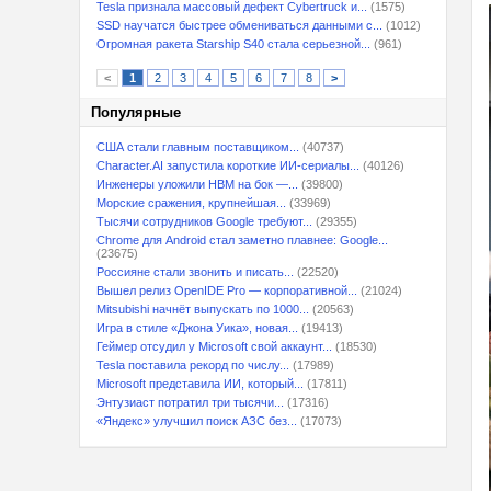
Tesla признала массовый дефект Cybertruck и...
(1575)
SSD научатся быстрее обмениваться данными с...
(1012)
Огромная ракета Starship S40 стала серьезной...
(961)
<
1
2
3
4
5
6
7
8
>
Популярные
США стали главным поставщиком...
(40737)
Character.AI запустила короткие ИИ-сериалы...
(40126)
Инженеры уложили HBM на бок —...
(39800)
Морские сражения, крупнейшая...
(33969)
Тысячи сотрудников Google требуют...
(29355)
Chrome для Android стал заметно плавнее: Google...
(23675)
Россияне стали звонить и писать...
(22520)
Вышел релиз OpenIDE Pro — корпоративной...
(21024)
Mitsubishi начнёт выпускать по 1000...
(20563)
Игра в стиле «Джона Уика», новая...
(19413)
Геймер отсудил у Microsoft свой аккаунт...
(18530)
Tesla поставила рекорд по числу...
(17989)
Microsoft представила ИИ, который...
(17811)
Энтузиаст потратил три тысячи...
(17316)
«Яндекс» улучшил поиск АЗС без...
(17073)