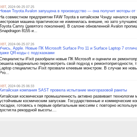
iXBT
, 2024-06-25 07:25
Новая Toyota Avalon запущена в производство — она получит моторы от
На совместном предприятии FAW Toyota в китайском Чэнду начался сери
местровая машина практически не изменилась внешне, но зато улучшено
Toyota Camry (девятого поколения). В салоне обновленной Avalon проп
Snapdragon 8155 и...
iXBT
, 2024-06-25 07:26
Учись, Apple. Новые ПК Microsoft Surface Pro 11 и Surface Laptop 7 отл
даже QR-коды с подсказками
Специалисты iFixit разобрали новые ПК Microsoft и оценили их ремонтоп
решила кардинально пересмотреть свой подход к ремонтопригодности, та
Laptop специалисты iFixit прозвали клеевым монстром. В случае же новы
Pro...
iXBT
, 2024-06-25 06:33
Китайская компания SAST провела испытание многоразовой ракеты
Китайская космическая промышленность активно развивает технологии 
устойчивым космическим запускам. Государственные и коммерческие ко
посадки, готовясь к первым орбитальным миссиям с повторно использу
достигла рекордной высоты....