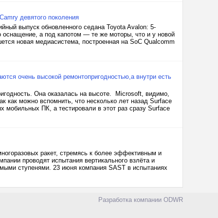
 Camry девятого поколения
йный выпуск обновленного седана Toyota Avalon: 5-
 оснащение, а под капотом — те же моторы, что и у новой
ишется новая медиасистема, построенная на SoC Qualcomm
ичаются очень высокой ремонтопригодностью,а внутри есть
ригодность. Она оказалась на высоте. Microsoft, видимо,
к как можно вспомнить, что несколько лет назад Surface
х мобильных ПК, а тестировали в этот раз сразу Surface
многоразовых ракет, стремясь к более эффективным и
мпании проводят испытания вертикального взлёта и
емыми ступенями. 23 июня компания SAST в испытаниях
Разработка компании
ODWR