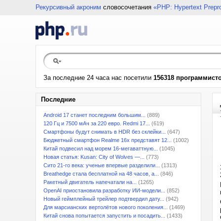
Рекурсивный акроним
словосочетания
«PHP: Hypertext Prepr
За последние 24 часа нас посетили
156318 программист
Последние
Android 17 станет последним большим...
(889)
120 Гц и 7500 мАч за 220 евро. Redmi 17...
(619)
Смартфоны будут снимать в HDR без склейки...
(647)
Бюджетный смартфон Realme 16x представят 12...
(1002)
Китай подвесил над морем 16-мегаваттную...
(1045)
Новая статья: Kusan: City of Wolves —...
(773)
Сито 21-го века: ученые впервые разделили...
(1313)
Breathedge стала бесплатной на 48 часов, а...
(846)
Ракетный двигатель напечатали на...
(1265)
OpenAI приостановила разработку ИИ-модели...
(852)
Новый геймплейный трейлер подтвердил дату...
(942)
Для марсианских вертолётов нового поколения...
(1469)
Китай снова попытается запустить и посадить...
(1433)